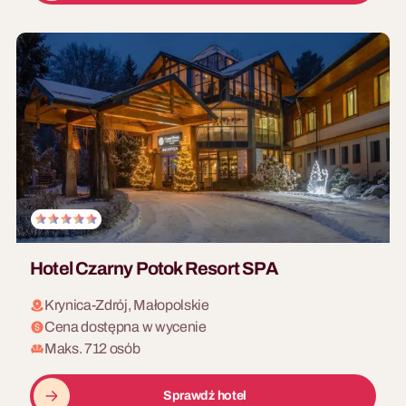
z ekspertem. Prestiżowy
Art Building
wieczorny networking.
Zespół maluje wspólny wielki
obraz. Metafora współpracy,
która zdobi biuro.
8 - 200 osób
Wyścigi modeli RC
Hotel Czarny Potok Resort SPA
Szybka rywalizacja na torze
RC. Lekki, angażujący
Krynica-Zdrój, Małopolskie
program wieczorny.
Cena dostępna w wycenie
Maks. 712 osób
10 - 500 osób
Sprawdź hotel