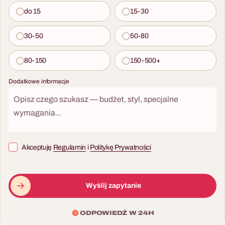
do 15
15-30
15 - 200 osób
30-50
50-80
Firmowy LipDub
80-150
150-500+
Nagranie firmowego
Dodatkowe informacje
teledysku w jednym ujęciu.
Kreatywne i angażujące.
8 - 200 osób
Obcy są wśród nas
Kooperacyjna gra o
Akceptuję
Regulamin
i
Politykę Prywatności
ratowaniu Ziemi: współpraca
pod presją czasu.
Wyślij zapytanie
ODPOWIEDŹ W 24H