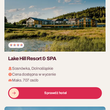
Olimpiada Jump & Run
10 - 400 osób
Dmuchane konstrukcje i
rywalizacja w stylu Ninja
Warsztaty Kulinarne
Warrior. Adrenalina.
Wspólne gotowanie
zakończone kolacją z
własnoręcznie
przygotowanych dań.
Lake Hill Resort & SPA
Sosnówka, Dolnośląskie
Cena dostępna w wycenie
Maks. 707 osób
Sprawdź hotel