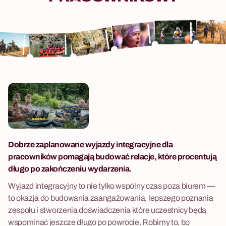
8 - 600 osób
Szansa na Milion
20 - 400 osób
Interaktywna gra fabularna z
miliarderem Peterem.
Aukcja wyzwań
Angażujący scenariusz.
Strategiczna licytacja wyzwań
drużynowych: emocje,
śmiech i taktyka.
Dobrze zaplanowane wyjazdy integracyjne dla
pracowników pomagają budować relacje, które procentują
długo po zakończeniu wydarzenia.
Wyjazd integracyjny to nie tylko wspólny czas poza biurem —
30 - 200 osób
to okazja do budowania zaangażowania, lepszego poznania
zespołu i stworzenia doświadczenia które uczestnicy będą
Uczta z Sekretem
wspominać jeszcze długo po powrocie. Robimy to, bo