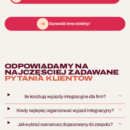
Warsztaty Kreatywne i
DIY dla Firm
Rękodzieło w luźnej
Sprawdź inne obiekty!
atmosferze. Relaksujący
program wellbeing dla
zespołu.
ODPOWIADAMY NA
NAJCZĘŚCIEJ ZADAWANE
PYTANIA KLIENTÓW
Ile kosztują wyjazdy integracyjne dla firm?
10 - 500 osób
Kiedy najlepiej organizować wyjazd integracyjny?
Fotobudka AI
Brandowane kadry
5 - 400 osób
Jak wybrać scenariusz dopasowany do zespołu?
generowane przez AI.