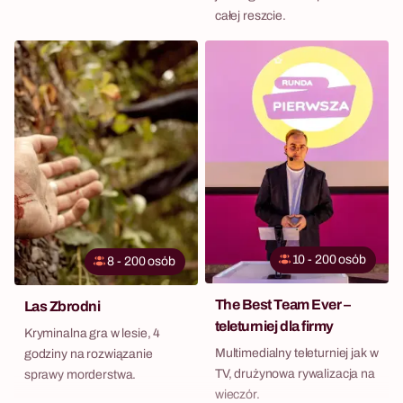
zespołowymi.
całej reszcie.
10 - 200 osób
8 - 200 osób
The Best Team Ever –
Las Zbrodni
teleturniej dla firmy
Kryminalna gra w lesie, 4
Multimedialny teleturniej jak w
godziny na rozwiązanie
TV, drużynowa rywalizacja na
sprawy morderstwa.
wieczór.