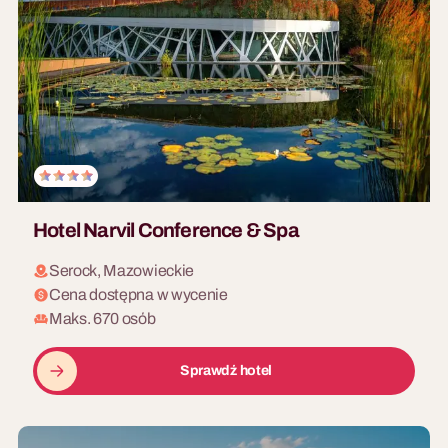
Szalona impreza w klimacie
lat 20. Elegancki program na
wyjazd lub galę.
30 - 250 osób
WONDERLAND
Immersyjne widowisko z
magią i iluzją. Spektakularny
program wieczorny.
Hotel Narvil Conference & Spa
Serock, Mazowieckie
Cena dostępna w wycenie
Maks. 670 osób
Sprawdź hotel
30 - 500 osób