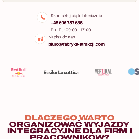
Skontaktuj się telefonicznie
+48 606 757 685
Pn.-Pt.: 09:00 - 17:00
Napisz do nas
biuro@fabryka-atrakcji.com
10 - 200 osób
5 - 100 osób
Maszyna Goldberga
Edison – Na Tropie
Zbrodni
Konstruktorskie wyzwanie:
każda drużyna buduje
Śledcza gra indoor z
fragment wielkiej maszyny.
zagadkami logicznymi na
wieczorny program.
DLACZEGO
WARTO
ORGANIZOWAĆ
WYJAZDY
INTEGRACYJNE
DLA
FIRM
I
PRACOWNIKÓW?