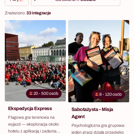
Znaleziono
33 integracje
20 - 500 osób
8 - 120 osób
Ekspedycja Express
Sabotażysta – Misja
Agent
Flagowa gra terenowa na
wyjazd — eksploracja okolic
Psychologiczna gra grupowa:
hotelu z aplikacją i zadaniami
jeden gracz działa przeciwko