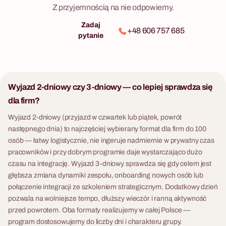
Warsztaty bębniarskie
Z przyjemnością na nie odpowiemy.
Wspólny rytm na afrykańskich
Zadaj
+48 606 757 685
djembe. Energetyczny
pytanie
program dla zespołu.
Wyjazd 2-dniowy czy 3-dniowy — co lepiej sprawdza się
dla firm?
Wyjazd 2-dniowy (przyjazd w czwartek lub piątek, powrót
następnego dnia) to najczęściej wybierany format dla firm do 100
osób — łatwy logistycznie, nie ingeruje nadmiernie w prywatny czas
pracowników i przy dobrym programie daje wystarczająco dużo
czasu na integrację. Wyjazd 3-dniowy sprawdza się gdy celem jest
głębsza zmiana dynamiki zespołu, onboarding nowych osób lub
połączenie integracji ze szkoleniem strategicznym. Dodatkowy dzień
pozwala na wolniejsze tempo, dłuższy wieczór i ranną aktywność
przed powrotem. Oba formaty realizujemy w całej Polsce —
program dostosowujemy do liczby dni i charakteru grupy.