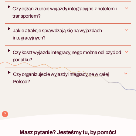
Efektowna atrakcja na
Warsztaty Czekoladowe
Czy organizujecie wyjazdy integracyjne z hotelem i
wieczór.
transportem?
Sensoryczna podróż po
czekoladzie rzemieślniczej.
Jakie atrakcje sprawdzają się na wyjazdach
Elegancki wieczór.
integracyjnych?
Czy koszt wyjazdu integracyjnego można odliczyć od
podatku?
Czy organizujecie wyjazdy integracyjne w całej
Polsce?
8 - 20 osób
Masz pytanie? Jesteśmy tu, by pomóc!