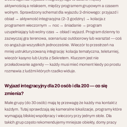
aktywnością a relaksem, między programem grupowym a czasem
wolnym. Sprawdzony schemat dla wyjazdu 2-dniowego: przyjazd i
obiad → aktywność integracyjna (2–3 godziny) → kolacja z
programem wieczornym → noc → śniadanie → program
uzupełniający lub wolny czas → obiad i wyjazd. Program dzienny to
zazwyczaj gra terenowa, scenariusz outdoorowy lub warsztat — coś
co angażuje wszystkich jednocześnie. Wieczór to przestrzeń na
mniej ustrukturyzowaną integrację: kolacja tematyczna, teleturniej,
wieczór kasyno lub Uczta z Sekretem. Kluczem jest nie
przeładowanie agendy — każdy musi mieć moment kiedy po prostu
rozmawia z ludźmi których rzadko widuje.
Wyjazd integracyjny dla 20 osób i dla 200 — co się
zmienia?
Małe grupy (do 30 osób) mają tę przewagę że każdy ma kontakt z
każdym. Tutaj sprawdzają się kameralne lokalizacje, programy które
wymagają bliskiej współpracy i wieczory przy jednym stole. Dla
takich grup często rekomendujemy mniejsze obiekty, domy pracy