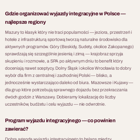
Gdzie organizować wyjazdy integracyjne w Polsce —
najlepsze regiony
Mazury to klasyk który nie traci popularności — jeziora, przestrzeń i
hotele z infrastrukturą sportową tworzą naturalne środowisko dla
aktywnych programów. Góry (Beskidy, Sudety, okolice Zakopanego)
sprawdzają się szczególnie jesienią i zimą — krajobraz sprzyja
skupieniu i rozmowie, a SPA po aktywnym dniu to benefit który
doceniają nawet sceptycy. Dolny Śląsk i okolice Wrocławia to dobry
wybór dla firm z centralnej i zachodniej Polski — blisko, a
jednocześnie wystarczająco daleko od biura. Mazowsze i Kujawy —
dla grup które potrzebują sprawnego dojazdu bez przekraczania
dwóch godzin z Warszawy. Dobieramy lokalizację do liczby
uczestników, budżetu i celu wyjazdu — nie odwrotnie.
Program wyjazdu integracyjnego — co powinien
zawierać?
Dobra agenda wyjazdu integracyjnego to balans między