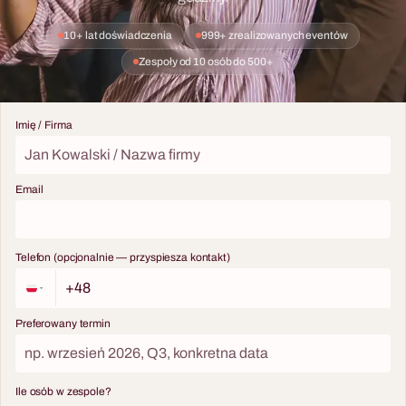
10+ lat doświadczenia
999+ zrealizowanych eventów
Zespoły od 10 osób do 500+
Imię / Firma
Email
8 - 200 osób
6 - 240 osób
Telefon (opcjonalnie — przyspiesza kontakt)
Warsztaty Survivalu
Challenge Box
Survival lub misja bojowa.
Wyzwania z tajemniczych
Integracja, w której nie da się
skrzynek i rywalizacja
Preferowany termin
udawać.
drużynowa.
Ile osób w zespole?