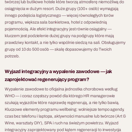
twórczej lub butikowe hotele które tworzą atmosferę niemożliwą do
osiągnięcia w dużym resort. Duże grupy (100+ osób) wymagają
innego podejścia logistycznego — więcej równoległych torów
programu, większa sala bankietowa, hotel z odpowiednią
pojemnością. Ale efekt integracyjny jest równie osiągalny —
kluczem jest podzielenie dużej grupy na podgrupy które mają
prawdziwy kontakt, a nie tylko wspólnie siedzą na sali. Obsługujemy
grupy od 10 do 500 osób — skalę dopasowujemy do Twoich
potrzeb.
Wyjazd integracyjny a wypalenie zawodowe — jak
zaprojektować regenerujący program?
Wypalenie zawodowe to oficjalna jednostka chorobowa według
WHO — i coraz częstszy powód dla którego HR managerowie
szukają wyjazdów które naprawdę regenerują, a nie tylko bawią.
Kluczowe elementy programu wellbeing: wolniejsze tempo agendy,
czas bez telefonu i laptopa, aktywności manualne lub twórcze (Art &
Wine, warsztaty DIY), SPA i ruch na świeżym powietrzu. Wyjazd
integracyjny zaprojektowany pod kątem regeneracji to inwestycja