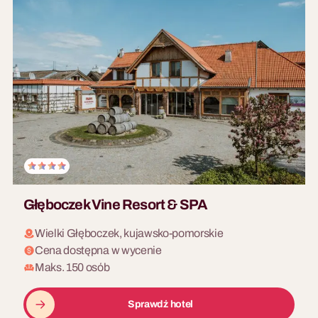
10 - 200 osób
5 - 200 osób
Warsztaty Barmańskie
Art & Wine
Nauka miksologii i konkurs
Malowanie przy winie z
Master Barman. Tematyczny
instruktorem. Relaksujące
wieczór dla zespołu.
popołudnie przed galą.
Głęboczek Vine Resort & SPA
Wielki Głęboczek, kujawsko-pomorskie
Cena dostępna w wycenie
5 - 400 osób
Maks. 150 osób
Warsztaty z Sommelierem
10 - 500 osób
Sprawdź hotel
Ekskluzywna degustacja wina