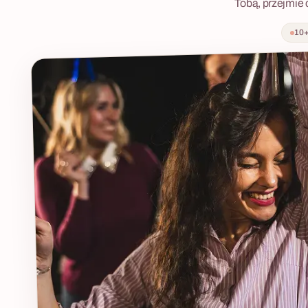
Tobą, przejmie 
bestsellerowego scenariusza [Firmowy LipDub]
wydarzeniu pr
(LINK: /pl/integracje/lip-dub-firmowy-teledysk/).
10+
W rytm takich klasyków jak „All I Want for
Christmas is You" czy „Last Christmas"
tworzymy wspólnie energetyczny i pełen humoru
teledysk. Efektem jest profesjonalny klip wideo,
który staje się nie tylko fantastyczną pamiątką,
ale też najbardziej oryginalną kartką świąteczną,
jaką Wasi klienci kiedykolwiek otrzymają!