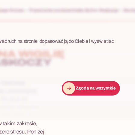
racje firmowe
Przestrzenie eventowe
Hotele dla firm
Realizacje
Skonta
wać ruch na stronie, dopasować ją do Ciebie i wyświetlać
A WIGILIĘ
ASKOCZY
lokalizacja,
Zgoda na wszystkie
lę i potrzebujesz
 Dla grup od
wygląda od kuchni:
 event spada na
w takim zakresie,
zero stresu. Poniżej