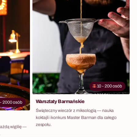
10 - 200 osób
Warsztaty Barmańskie
 - 2000 osób
Świąteczny wieczór z miksologią — nauka
koktajli i konkurs Master Barman dla całego
zespołu.
ażdą wigilię —
.