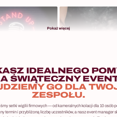
Pokaż więcej
10 - 500 osób
KASZ IDEALNEGO POM
omedy
A ŚWIĄTECZNY EVEN
woja gala, bankiet czy impreza
na długo zapadła w pamięć gości?
JDZIEMY GO DLA TWO
awdzoną formułę, która łączy
ZESPOŁU.
rozrywkę z potężną dawką śmiechu.
 występ stand-up comedy to
śmy setki wigilii firmowych — od kameralnych kolacji dla 10 osób po
b na przełamanie lodów,
y termin i przybliżoną liczbę uczestników, a nasz event manager sk
atmosfery i dodanie Twojemu