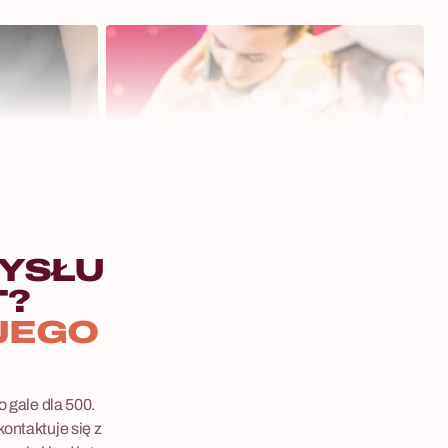
YSŁU
T?
8 - 600 osób
JEGO
Szansa na Milion
Czy samą ciężką pracą ludzie się bogacą? A
 gale dla 500.
może najważniejsza w życiu jest szansa, która
ontaktuje się z
niestety nie każdemu się trafia? Poznajcie