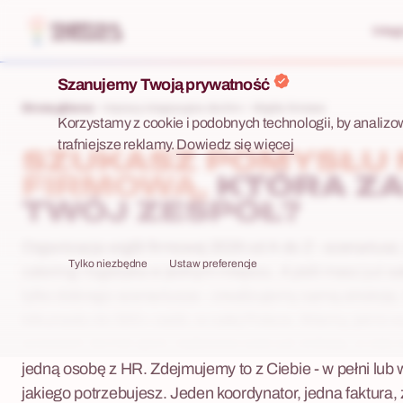
Integ
Szanujemy Twoją prywatność
Strona główna
Imprezy integracyjne dla firm
Wigilie firmowe
Korzystamy z cookie i podobnych technologii, by analizo
trafniejsze reklamy.
Dowiedz się więcej
SZUKASZ POMYSŁU N
FIRMOWĄ,
KTÓRA Z
TWÓJ ZESPÓŁ?
Organizacja wigilii firmowej 2026 od A do Z - scenariusz, 
Tylko niezbędne
Ustaw preferencje
catering i logistyka w jednym miejscu. A jeśli masz już sa
tylko dobrego scenariusza - zrealizujemy samą atrakcję.
kilkunastu do 500+ osób, w całej Polsce. Wiemy, jak to 
wrzesień, termin goni, najlepsze sale już znikają, a cały
jedną osobę z HR. Zdejmujemy to z Ciebie - w pełni lub 
jakiego potrzebujesz. Jeden koordynator, jedna faktura, 