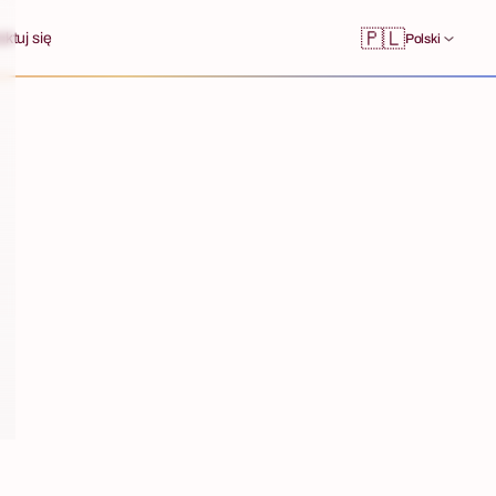
🇵🇱
ktuj się
Polski