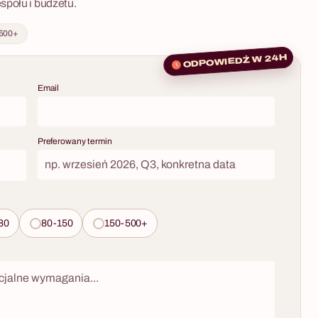
społu i budżetu.
Petera – znudzonego codziennością,
0 - 400 osób
ekscentrycznego miliardera i technologicznego
 500+
krezusa. Postanowił on wpłynąć na życie kilku
ODPOWIEDŹ W 24H
osób i dać im szansę na zdobycie okrągłego
miliona. Szansa na Milion to niezwykle
ę szybciej niż
Email
wciągająca gra integracyjna dla firm, w której
do krojenia
uczestnicy stają się głównymi bohaterami
ię tylko to, czy
interaktywnego filmu. Zwycięzcami nie będą
 Warsztaty
losowo wybrani szczęściarze. O triumfie
Preferowany termin
 angażuje
zdecyduje spryt, nieszablonowe myślenie i
ejętności na
skuteczna komunikacja w zespole.
lepszy możliwy
noręcznie
80
80-150
150-500+