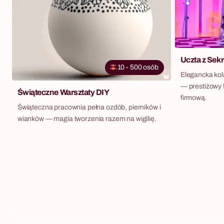
Uczta z Sek
10 - 500 osób
Elegancka kol
— prestiżowy 
Świąteczne Warsztaty DIY
firmową.
Świąteczna pracownia pełna ozdób, pierników i
wianków — magia tworzenia razem na wigilię.