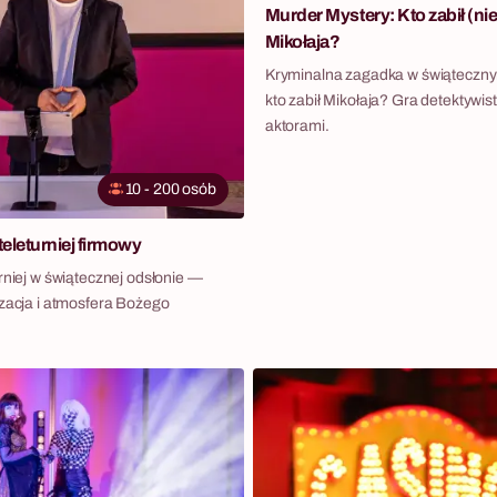
Murder Mystery: Kto zabił (ni
Mikołaja?
Kryminalna zagadka w świąteczny
kto zabił Mikołaja? Gra detektywis
aktorami.
10 - 200 osób
eleturniej firmowy
rniej w świątecznej odsłonie —
izacja i atmosfera Bożego