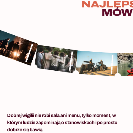
NAJLEP
okraszona anegdotami prawdziwych
pasjonatów i ekspertów w swojej dziedzinie.
MÓW
Nasze warsztaty to idealna, elegancka
integracja, która trafia w gusta nawet najbardziej
10 - 500 osób
wymagających gości.
Casino Royale – w stylu Jamesa Bonda
Casino Royale to impreza tematyczna dla firm
inspirowana przygodami agenta 007 —
profesjonalne mobilne kasyno, strefa technologii
z goglami VR i symulatorem rajdowym,
tematyczna scenografia i DJ miksujący
Fotobudka 
ikoniczne motywy z filmów o Bondzie. Wieczór
Świąteczne, m
który przenosi uczestników ze zwykłej sali
firmową.
bankietowej do świata luksusu, ryzyka i tajnych
operacji. To format premium który wyróżnia się
na tle standardowych wieczorów kasynowych —
Dobrej wigilii nie robi sala ani menu, tylko moment, w
Casino Royale łączy grę przy stolikach z
którym ludzie zapominają o stanowiskach i po prostu
aktywnymi wyzwaniami agenta, oprawą
dobrze się bawią.
fotograficzną i pełną reżyserią klimatu od