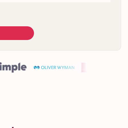
10 - 500 osób
0 - 250 osób
Warsztaty Kreatywne i DIY dla Firm
Świąteczne rękodzieło w luźnej atmosferze —
orzucić rolę
wieńce, dekoracje i kreatywna integracja na
 bohaterami
wigilię.
, czym się
and – naszego
 teatru i gry,
iatem „Alicji
ejna impreza
oda, w której