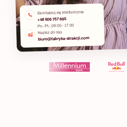
Skontaktuj się telefonicznie
+48 606 757 685
Pn.-Pt.: 09:00 - 17:00
Napisz do nas
biuro@fabryka-atrakcji.com
Maszyna Go
10 - 400 osób
Każdy dział b
Profesjonalne Degustacje dla Firm
muszą zadział
Maszyna Goldb
Szukasz atrakcji, która podkreśli prestiż Twojego
buildingu, któ
wydarzenia i pozwoli uczestnikom na swobodny
co w Waszej or
networking w eleganckiej atmosferze?
Degustacja whisky dla firm, profesjonalne
warsztaty somelierskie czy spotkania kiperskie
to znacznie więcej niż tylko próbowanie
szlachetnych trunków. To fascynująca podróż
przez historię, regiony i procesy produkcji,