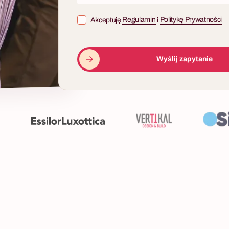
Akceptuję
Regulamin
i
Politykę Prywatności
Wyślij zapytanie
10 - 200 osób
ldberga
3
uduje swój moduł. Wszystkie
ać razem — bez wyjątku.
WONDERLAND
erga to jedyny format team
Czy Twój zespół jest gotowy, aby p
ry w czasie rzeczywistym pokazuje,
obserwatorów i stać się głównymi
ganizacji działa, a co nie.
opowieści, w której nic nie jest tym
wydaje? Zapraszamy do Wonderl
niezwykłego widowiska z pogranicza
inspirowanego surrealistycznym św
w Krainie Czarów”. To nie jest kol
tematyczna. To interaktywna przyg