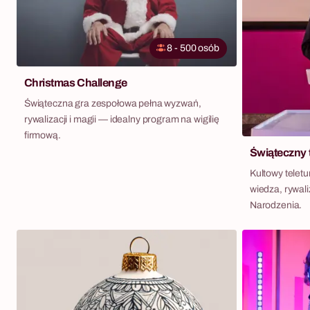
8 - 500 osób
Christmas Challenge
Świąteczna gra zespołowa pełna wyzwań,
rywalizacji i magii — idealny program na wigilię
firmową.
Świąteczny t
Kultowy teletu
wiedza, rywal
Narodzenia.