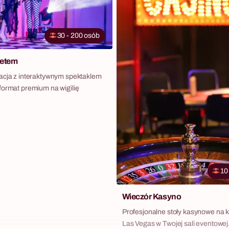
30 - 200 osób
retem
acja z interaktywnym spektaklem
format premium na wigilię
10
Wieczór Kasyno
Profesjonalne stoły kasynowe na k
Las Vegas w Twojej sali eventowej