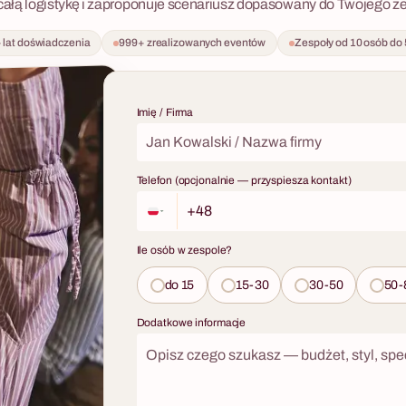
całą logistykę i zaproponuje scenariusz dopasowany do Twojego ze
estiżowego charakteru.
1
 lat doświadczenia
999+ zrealizowanych eventów
Zespoły od 10 osób do
Warsztaty Kulinarne
Wspólne gotowanie znosi hierarchi
Imię / Firma
jakikolwiek workshop. Przy desce 
prezes i stażysta są równi — liczy s
risotto ma właściwą konsystencję.
Telefon (opcjonalnie — przyspiesza kontakt)
kulinarne dla firm to format, który
każdego, nie wymaga żadnych umi
wejściu i zawsze kończy się w naj
sposób — wspólną kolacją z włas
Ile osób w zespole?
przygotowanych dań.
do 15
15-30
30-50
50-
Dodatkowe informacje