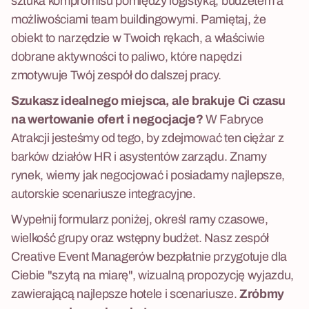
sztuka kompromisu pomiędzy logistyką, budżetem a
możliwościami team buildingowymi. Pamiętaj, że
obiekt to narzędzie w Twoich rękach, a właściwie
dobrane aktywności to paliwo, które napędzi
zmotywuje Twój zespół do dalszej pracy.
Szukasz idealnego miejsca, ale brakuje Ci czasu
na wertowanie ofert i negocjacje?
W Fabryce
Atrakcji jesteśmy od tego, by zdejmować ten ciężar z
barków działów HR i asystentów zarządu. Znamy
rynek, wiemy jak negocjować i posiadamy najlepsze,
autorskie scenariusze integracyjne.
Wypełnij formularz poniżej, określ ramy czasowe,
wielkość grupy oraz wstępny budżet. Nasz zespół
Creative Event Managerów bezpłatnie przygotuje dla
Ciebie "szytą na miarę", wizualną propozycję wyjazdu,
zawierającą najlepsze hotele i scenariusze.
Zróbmy