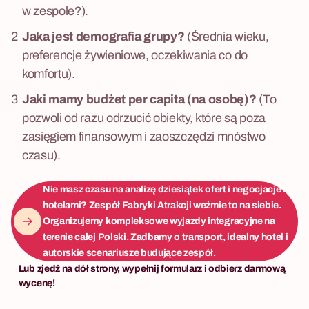
w zespole?).
Jaka jest demografia grupy?
(Średnia wieku,
preferencje żywieniowe, oczekiwania co do
komfortu).
Jaki mamy budżet per capita (na osobę)?
(To
pozwoli od razu odrzucić obiekty, które są poza
zasięgiem finansowym i zaoszczędzi mnóstwo
czasu).
Nie masz czasu na analizę dziesiątek ofert i negocjacje z
hotelami? Zespół Fabryki Atrakcji weźmie to na siebie.
Organizujemy kompleksowe wyjazdy integracyjne na
terenie całej Polski. Zadbamy o transport, idealny hotel i
autorskie scenariusze budujące zespół.
Lub zjedź na dół strony, wypełnij formularz i odbierz darmową
wycenę!