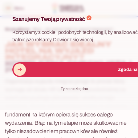
 menu
Menu
Szanujemy Twoją prywatność
Strona główna
Blog
Jak wybrać hotel na wyjazd integracyjny?...
Korzystamy z cookie i podobnych technologii, by analizować 
trafniejsze reklamy.
Dowiedz się więcej
JAK WYBRAĆ IDEALNY
HOTEL NA WYJAZD
INTEGRACYJNY?
KOMPLETNA CHECKLISTA I
PORADNIK DLA HR
Zgoda na
Organizacja wyjazdu integracyjnego to proces który
Tylko niezbędne
wymaga od działu HR lub osoby odpowiedzialnej za
event precyzyjnego planowania i analitycznego
podejścia. Wybór odpowiedniego hotelu to absolutny
fundament na którym opiera się sukces całego
wydarzenia. Błąd na tym etapie może skutkować nie
tylko niezadowoleniem pracowników ale również