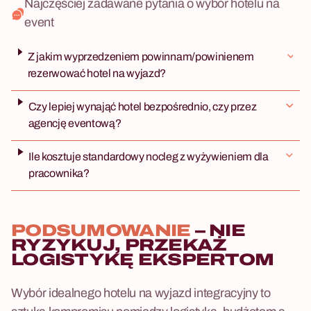
Najczęściej zadawane pytania o wybór hotelu na
event
Z jakim wyprzedzeniem powinnam/powinienem
rezerwować hotel na wyjazd?
Czy lepiej wynająć hotel bezpośrednio, czy przez
agencję eventową?
Ile kosztuje standardowy nocleg z wyżywieniem dla
pracownika?
PODSUMOWANIE
– NIE
RYZYKUJ, PRZEKAŻ
LOGISTYKĘ EKSPERTOM
Wybór idealnego hotelu na wyjazd integracyjny to