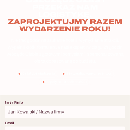
OSZCZĘDŹ CZAS I
PRZEKAŻ NAM
LOGISTYKĘ.
ZAPROJEKTUJMY RAZEM
WYDARZENIE ROKU!
Nie trać godzin na szukanie hoteli i wymyślanie atrakcji.
Wypełnij krótki formularz, a nasi eksperci w ciągu 24 godzin
wrócą do Ciebie z gotowymi pomysłami i spersonalizowaną
ofertą dopasowaną do budżetu.
10+ lat doświadczenia
999+ zrealizowanych eventów
Zespoły od 10 osób do 500+
Imię / Firma
Email