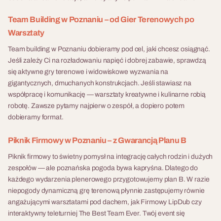
próbowanie szlachetnych
Uczta z Sekretem
widowiskową integracją w
trunków. To fascynująca
historii niejednej firmy. To nie
Team Building w Poznaniu – od Gier Terenowych po
Uczta z Sekretem to kolacja
podróż przez historię, regiony
jest zwykły piknik firmowy. To
Warsztaty
firmowa połączona z w pełni
i procesy produkcji,
festiwal emocji i adrenaliny
reżyserowanym spektaklem
Team building w Poznaniu dobieramy pod cel, jaki chcesz osiągnąć.
okraszona anegdotami
gdzie menedżerowie
interaktywnym —
Jeśli zależy Ci na rozładowaniu napięć i dobrej zabawie, sprawdzą
prawdziwych pasjonatów i
przewracają się na
8 - 500 osób
profesjonalni aktorzy, zagadki
się aktywne gry terenowe i widowiskowe wyzwania na
ekspertów w swojej
dmuchanych kulach tak samo
kryminalne, gra świateł i
gigantycznych, dmuchanych konstrukcjach. Jeśli stawiasz na
dziedzinie. Nasze warsztaty
zabawnie jak stażyści — i
muzyka tworzą wieczór, w
Eco Challenge
współpracę i komunikację — warsztaty kreatywne i kulinarne robią
to idealna, elegancka
właśnie to buduje relacje
którym granica między
Eco Challenge to
robotę. Zawsze pytamy najpierw o zespół, a dopiero potem
integracja, która trafia w
których żaden warsztat w sali
widownią a sceną całkowicie
proekologiczna gra terenowa
dobieramy format.
gusta nawet najbardziej
szkoleniowej nie zbuduje.
się zaciera. Uczestnicy
dla firm, w której drużyny
wymagających gości.
Fabryka Atrakcji organizuje
zasiadają do uroczystej
rywalizują o jak największą
Piknik Firmowy w Poznaniu – z Gwarancją Planu B
Olimpiadę Jump & Run
kolacji w posiadłości
liczbę liści — eksplorując
kompleksowo w całej Polsce
Piknik firmowy to świetny pomysł na integrację całych rodzin i dużych
tajemniczej Magnatki. Szybko
teren, rozwiązując zadania z
— teren hotelu, park, stadion
zespołów — ale poznańska pogoda bywa kapryśna. Dlatego do
okazuje się, że gospodarka
dziedziny ekologii i wykonując
lub przestrzeń biurowa.
każdego wydarzenia plenerowego przygotowujemy plan B. W razie
skrywa sekret — gdzieś w jej
wyzwania manualne.
Mobilny system konstrukcji
niepogody dynamiczną grę terenową płynnie zastępujemy równie
domu więziona jest Służka,
Wszystko na świeżym
przywozimy i montujemy w
angażującymi warsztatami pod dachem, jak Firmowy LipDub czy
której nikt nigdy nie widział.
powietrzu, bez telefonów, z
wskazanym miejscu.
interaktywny teleturniej The Best Team Ever. Twój event się
Goście muszą zdecydować:
aplikacją webową jako