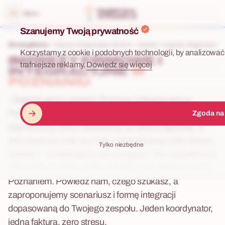
 menu
Menu
Szanujemy Twoją prywatność
Strona główna
Imprezy integracyjne dla firm
Imprezy i wyjazdy integracyjne z 
Korzystamy z cookie i podobnych technologii, by analizować 
IMPREZY FIRMOWE I
trafniejsze reklamy.
Dowiedz się więcej
INTEGRACYJNE
W
POZNANIU
: Organizujemy imprezy firmowe i integracyjne w
Poznaniu oraz okolicach — od kreatywnego
Zgoda na
scenariusza, przez lokalizację, po pełną logistykę. A
jeśli masz już salę czy hotel i potrzebujesz tylko dobrej
Tylko niezbędne
atrakcji — zrealizujemy sam program. Dla zespołów od
kilkunastu do 500+ osób, w mieście i w obiektach pod
Poznaniem. Powiedz nam, czego szukasz, a
zaproponujemy scenariusz i formę integracji
dopasowaną do Twojego zespołu. Jeden koordynator,
jedna faktura, zero stresu.