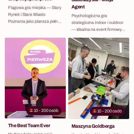
Agent
Flagowa gra miejska — Stary
Rynek i Stare Miasto
Psychologiczna gra
Poznania jako plansza pełna
strategiczna indoor i outdoor
wyzwań.
— idealna na event firmowy w
Poznaniu.
10 - 200 osób
10 - 200 osób
The Best Team Ever
Maszyna Goldberga