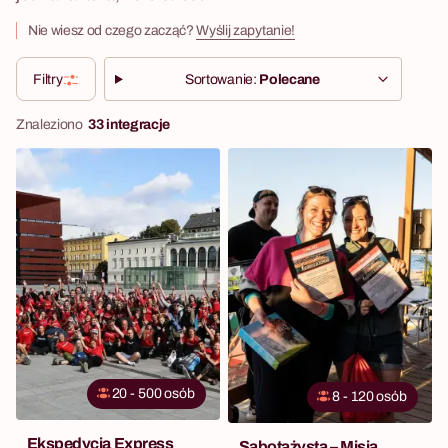
Nie wiesz od czego zacząć?
Wyślij zapytanie!
Filtry
Sortowanie:
Polecane
Znaleziono
33 integracje
20 - 500 osób
8 - 120 osób
Ekspedycja Express
Sabotażysta – Misja