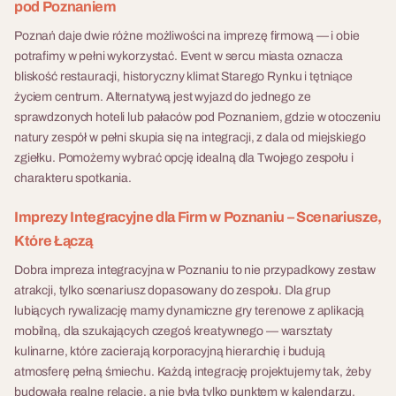
życie kilku osób i dać im
Atrakcji organizuje Misję
mastershot). To coś znacznie
pod Poznaniem
— co pozwala dopasować je
szansę na zdobycie
Życie kompleksowo —
więcej niż zwykła zabawa – to
Poznań daje dwie różne możliwości na imprezę firmową — i obie
do każdej grupy bez
okrągłego miliona. Szansa na
lokalizacja, sprzęt, ratownicy
potężna dawka pozytywnej
30 - 500 osób
potrafimy w pełni wykorzystać. Event w sercu miasta oznacza
wyjątków.
Milion to niezwykle
medyczni i opieka
energii, kreatywny team
bliskość restauracji, historyczny klimat Starego Rynku i tętniące
wciągająca gra integracyjna
koordynatora na jednej
building w najczystszej
Olimpiada Firmowa
życiem centrum. Alternatywą jest wyjazd do jednego ze
dla firm, w której uczestnicy
fakturze. Scenariusz
postaci i rewelacyjne
10 - 400 osób
Jump & Run
sprawdzonych hoteli lub pałaców pod Poznaniem, gdzie w otoczeniu
stają się głównymi
dostępny w języku polskim i
narzędzie do budowania
natury zespół w pełni skupia się na integracji, z dala od miejskiego
Olimpiada Firmowa Jump &
bohaterami interaktywnego
angielskim, dla grup od 8 do
wizerunku Twojej firmy.
Profesjonalne
zgiełku. Pomożemy wybrać opcję idealną dla Twojego zespołu i
Run to plenerowa integracja
filmu. Zwycięzcami nie będą
300 osób.
Degustacje dla Firm
charakteru spotkania.
dla firm w formacie
losowo wybrani szczęściarze.
Szukasz atrakcji, która
gigantycznych dmuchanych
O triumfie zdecyduje spryt,
Imprezy Integracyjne dla Firm w Poznaniu – Scenariusze,
podkreśli prestiż Twojego
torów przeszkód — w stylu
nieszablonowe myślenie i
Które Łączą
wydarzenia i pozwoli
telewizyjnych show Wipeout i
skuteczna komunikacja w
uczestnikom na swobodny
Ninja Warrior. Konstrukcje
zespole.
Dobra impreza integracyjna w Poznaniu to nie przypadkowy zestaw
networking w eleganckiej
sięgające 8 metrów
atrakcji, tylko scenariusz dopasowany do zespołu. Dla grup
atmosferze? Degustacja
wysokości, tory o łącznej
lubiących rywalizację mamy dynamiczne gry terenowe z aplikacją
whisky dla firm, profesjonalne
długości kilku kilometrów,
mobilną, dla szukających czegoś kreatywnego — warsztaty
warsztaty somelierskie czy
rywalizacja drużynowa i
kulinarne, które zacierają korporacyjną hierarchię i budują
30 - 200 osób
spotkania kiperskie to
ceremonia medalowa tworzą
atmosferę pełną śmiechu. Każdą integrację projektujemy tak, żeby
znacznie więcej niż tylko
event który jest najbardziej
budowała realne relacje, a nie była tylko punktem w kalendarzu.