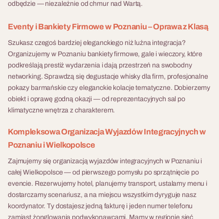
odbędzie — niezależnie od chmur nad Wartą.
stanąć po stronie Magnatki i
centrum dowodzenia. To
cieszyć się dekadencką
scenariusz który łączy team
Eventy i Bankiety Firmowe w Poznaniu – Oprawa z Klasą
ucztą, czy rozwiązać zagadki,
building z realną edukacją
odnaleźć klucz do jej kajdan i
ekologiczną. Uczestnicy nie
Szukasz czegoś bardziej eleganckiego niż luźna integracja?
odkryć sekret? Każda decyzja
tylko odpowiadają na pytania
Organizujemy w Poznaniu bankiety firmowe, gale i wieczory, które
10 - 500 osób
30 - 250 osób
zmienia bieg wieczoru.
— budują własnoręcznie
podkreślają prestiż wydarzenia i dają przestrzeń na swobodny
Fabryka Atrakcji organizuje
działający filtr do wody z
networking. Sprawdzą się degustacje whisky dla firm, profesjonalne
Warsztaty Kreatywne i
WONDERLAND
Ucztę z Sekretem
odpadów recyklingowych,
pokazy barmańskie czy eleganckie kolacje tematyczne. Dobierzemy
DIY dla Firm
kompleksowo — lokalizacja,
Czy Twój zespół jest gotowy,
handlują odpadami z innymi
obiekt i oprawę godną okazji — od reprezentacyjnych sal po
catering, obsługa techniczna i
aby porzucić rolę
Warsztaty kreatywne i DIY dla
drużynami i przez cały czas
klimatyczne wnętrza z charakterem.
opieka koordynatora na
obserwatorów i stać się
firm to format integracyjny
gry zbierają nakrętki, które po
jednej fakturze. Format
głównymi bohaterami
oparty na wspólnej pracy
Kompleksowa Organizacja Wyjazdów Integracyjnych w
evencie trafiają do Hospicjum
dostępny w języku polskim i
opowieści, w której nic nie jest
manualnej — uczestnicy
dla Dzieci. Finał to Eco Food
Poznaniu i Wielkopolsce
angielskim, dla grup 30–200
tym, czym się wydaje?
tworzą własnoręcznie coś
Blind Test — ślepa próba eco
Zajmujemy się organizacją wyjazdów integracyjnych w Poznaniu i
osób.
Zapraszamy do Wonderland
konkretnego, zabierają do
produktów i ich zamienników.
całej Wielkopolsce — od pierwszego pomysłu po sprzątnięcie po
– naszego niezwykłego
domu i pamiętają długo po
Fabryka Atrakcji organizuje
evencie. Rezerwujemy hotel, planujemy transport, ustalamy menu i
widowiska z pogranicza
powrocie. Bez presji, bez
Eco Challenge kompleksowo
dostarczamy scenariusz, a na miejscu wszystkim dyryguje nasz
10 - 500 osób
10 - 500 osób
teatru i gry, inspirowanego
rywalizacji, bez ekranów. W
— lokalizacja, transport,
koordynator. Ty dostajesz jedną fakturę i jeden numer telefonu
surrealistycznym światem
ofercie mamy pięć
opieka project managera w
zamiast żonglowania podwykonawcami. Mamy w regionie sieć