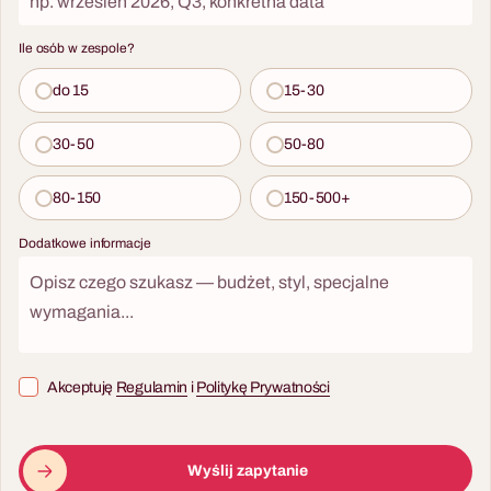
Poznaniu.
miejscu w Poznaniu.
Ile osób w zespole?
do 15
15-30
30-50
50-80
8 - 300 osób
80-150
150-500+
Dodatkowe informacje
Misja: Życie
Misja Życie to gra ratownicza i
10 - 200 osób
szkolenie z pierwszej pomocy
dla firm — uczestnicy pod
Warsztaty Barmańskie
okiem czynnych ratowników
Warsztaty barmańskie to
medycznych przechodzą
Akceptuję
Regulamin
i
Politykę Prywatności
team buildingowy scenariusz,
przez realistyczne symulacje
w którym uczestnicy uczą się
wypadków w całej Polsce.
miksologii, rywalizują w
Pod okiem czynnych
Wyślij zapytanie
konkursie Master Barman i
ratowników medycznych