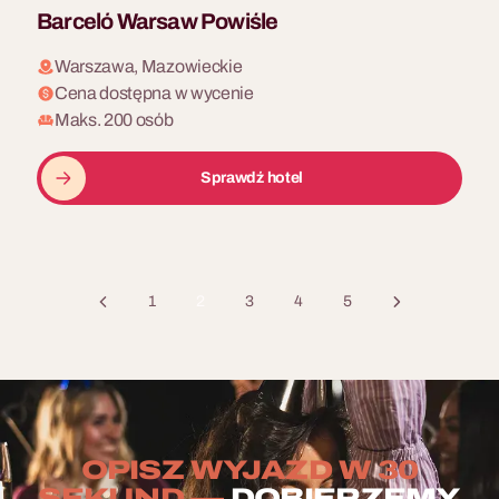
Barceló Warsaw Powiśle
Warszawa, Mazowieckie
Cena dostępna w wycenie
Maks. 200 osób
Sprawdź hotel
1
2
3
4
5
OPISZ WYJAZD W 30
SEKUND —
DOBIERZEMY