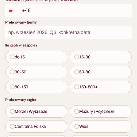
Preferowany termin
Ile osób w zespole?
do 15
15-30
30-50
50-80
80-150
150-500+
Preferowany region
Morze i Wybrzeże
Mazury i Pojezierze
Centralna Polska
Wieś