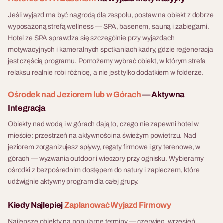
Jeśli wyjazd ma być nagrodą dla zespołu, postaw na obiekt z dobrze
wyposażoną strefą wellness — SPA, basenem, sauną i zabiegami.
Hotel ze SPA sprawdza się szczególnie przy wyjazdach
motywacyjnych i kameralnych spotkaniach kadry, gdzie regeneracja
jest częścią programu. Pomożemy wybrać obiekt, w którym strefa
relaksu realnie robi różnicę, a nie jest tylko dodatkiem w folderze.
Ośrodek nad Jeziorem lub w Górach
— Aktywna
Integracja
Obiekty nad wodą i w górach dają to, czego nie zapewni hotel w
mieście: przestrzeń na aktywności na świeżym powietrzu. Nad
jeziorem zorganizujesz spływy, regaty firmowe i gry terenowe, w
górach — wyzwania outdoor i wieczory przy ognisku. Wybieramy
ośrodki z bezpośrednim dostępem do natury i zapleczem, które
udźwignie aktywny program dla całej grupy.
Kiedy Najlepiej
Zaplanować Wyjazd Firmowy
Najlepsze obiekty na popularne terminy — czerwiec, wrzesień,