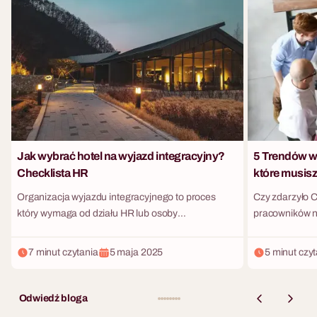
Jak wybrać hotel na wyjazd integracyjny?
5 Trendów w
Checklista HR
które musisz
Organizacja wyjazdu integracyjnego to proces
Czy zdarzyło C
który wymaga od działu HR lub osoby
pracowników n
odpowiedzialnej za event precyzyjnego
integracyjnym
planowania i analitycznego podejścia. Wybór
na firmowych 
7 minut czytania
5 maja 2025
5 minut czy
odpowiedniego hotelu to absolutny fundament na
rośnie? To nie
którym opiera się sukces całego wydarzenia. Błąd
model motywac
na tym etapie może skutkować nie tylko
"alkohol + zabawa",
Odwiedź bloga
niezadowoleniem pracowników ale również
przechodzi obe