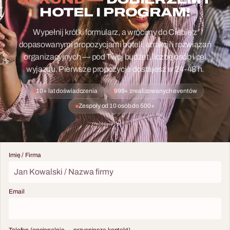
HOTEL I PROGRAM!
Wypełnij krótki formularz, a wrócimy do Ciebie z
dopasowanymi propozycjami hoteli, atrakcji i rozwiązań
organizacyjnych — pod Twój budżet, liczbę osób i cel
wyjazdu. Pierwsze propozycje dostajesz w 24-48 h.
10+ lat doświadczenia
999+ zrealizowanych eventów
Zespoły od 10 osób do 500+
Imię / Firma
Email
Telefon (opcjonalnie — przyspiesza kontakt)