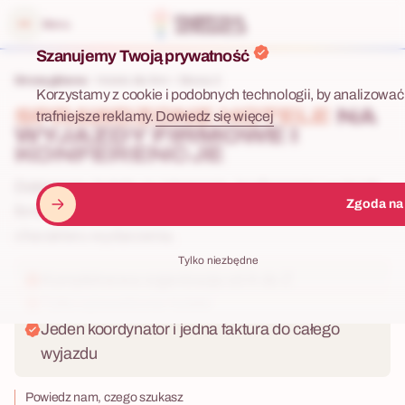
 menu
Menu
Szanujemy Twoją prywatność
Strona główna
Hotele dla firm
Strona 2
Korzystamy z cookie i podobnych technologii, by analizować 
SPRAWDZONE HOTELE
NA
trafniejsze reklamy.
Dowiedz się więcej
WYJAZDY FIRMOWE I
KONFERENCJE
Dobieramy hotele na integracje, konferencje i wyjazdy
Zgoda na
firmowe — dopasowane do liczby osób, budżetu i
charakteru wydarzenia.
Tylko niezbędne
Kompleksowa organizacja od A do Z
Tylko sprawdzone hotele
Jeden koordynator i jedna faktura do całego
wyjazdu
Powiedz nam, czego szukasz