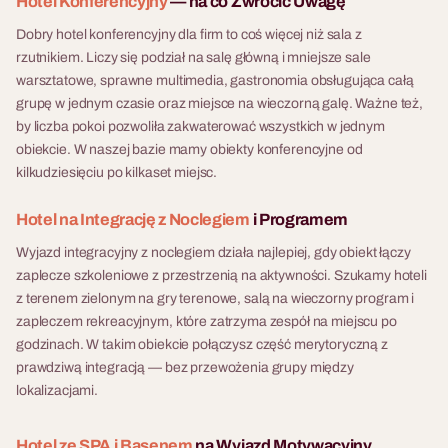
Hotel Konferencyjny
— na co Zwrócić Uwagę
Dobry hotel konferencyjny dla firm to coś więcej niż sala z
rzutnikiem. Liczy się podział na salę główną i mniejsze sale
warsztatowe, sprawne multimedia, gastronomia obsługująca całą
grupę w jednym czasie oraz miejsce na wieczorną galę. Ważne też,
by liczba pokoi pozwoliła zakwaterować wszystkich w jednym
obiekcie. W naszej bazie mamy obiekty konferencyjne od
kilkudziesięciu po kilkaset miejsc.
Hotel na Integrację z Noclegiem
i Programem
Wyjazd integracyjny z noclegiem działa najlepiej, gdy obiekt łączy
zaplecze szkoleniowe z przestrzenią na aktywności. Szukamy hoteli
z terenem zielonym na gry terenowe, salą na wieczorny program i
zapleczem rekreacyjnym, które zatrzyma zespół na miejscu po
godzinach. W takim obiekcie połączysz część merytoryczną z
prawdziwą integracją — bez przewożenia grupy między
lokalizacjami.
Hotel ze SPA i Basenem
na Wyjazd Motywacyjny