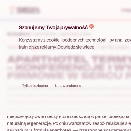
Integ
Szanujemy Twoją prywatność
Strona główna
Hotele dla firm
ApartHotel Uniejów
Korzystamy z cookie i podobnych technologii, by analizo
trafniejsze reklamy.
Dowiedz się więcej
Towarzystwa Przyjaciół Uniejowa 1 , 99-210 Uniejów ,
APARTHOTEL TERMY
– KONFERENCJE I W
FIRMOWE W SERCU 
Tylko niezbędne
Ustaw preferencje
Aparthotel Termy Uniejów to nowoczesny kompleks położony
w uzdrowiskowym Uniejowie, tuż przy słynnym kompleksie base
oddziałami rozsianymi po całym kraju to bezkonkurencyjny atut
którego zespoły z Warszawy, Poznania, Łodzi czy Wrocławia maj
miejsce łączy dwie rzeczy, które rzadko idą w parze: profesjona
naturalną regenerację. Po dniu warsztatów zespół relaksuje s
saunarium, a formuła aparthotelu — przestronne apartamenty