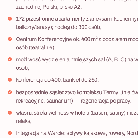
zachodniej Polski, blisko A2,
172 przestronne apartamenty z aneksami kuchennymi
balkony/tarasy); nocleg do 300 osób,
Centrum Konferencyjne ok. 400 m² z podziałem m
osób (teatralnie),
możliwość wydzielenia mniejszych sal (A, B, C) na w
osób,
konferencja do 400, bankiet do 260,
bezpośrednie sąsiedztwo kompleksu Termy Uniejów
rekreacyjne, saunarium) — regeneracja po pracy,
własna strefa wellness w hotelu (basen, sauny) ni
relaks,
Integracja na Warcie: spływy kajakowe, rowery, Nor