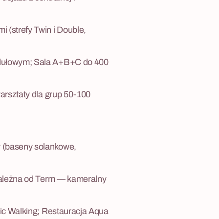
 (strefy Twin i Double,
odułowym; Sala A+B+C do 400
arsztaty dla grup 50-100
 (baseny solankowe,
ezależna od Term — kameralny
dic Walking; Restauracja Aqua