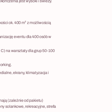
kończenia jest wysoki i świeży.
ości ok. 400 m² z możliwością
nizację eventu dla 400 osób w
 C) na warsztaty dla grup 50-100
orking.
ialne, ekrany, klimatyzacja i
ają (zależnie od pakietu)
y solankowe, rekreacyjne, strefa