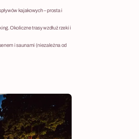
 spływów kajakowych – prosta i
ng. Okoliczne trasy wzdłuż rzeki i
asenem i saunami (niezależna od