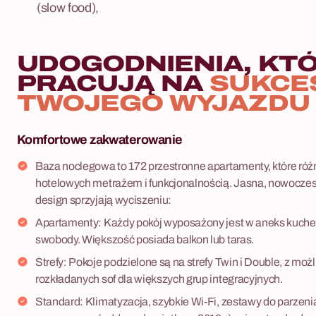
(slow food),
UDOGODNIENIA, KT
PRACUJĄ NA
SUKCE
TWOJEGO WYJAZDU
Komfortowe zakwaterowanie
Baza noclegowa to 172 przestronne apartamenty, które różn
hotelowych metrażem i funkcjonalnością. Jasna, nowoczesna
design sprzyjają wyciszeniu:
Apartamenty: Każdy pokój wyposażony jest w aneks kuche
swobody. Większość posiada balkon lub taras.
Strefy: Pokoje podzielone są na strefy Twin i Double, z mo
rozkładanych sof dla większych grup integracyjnych.
Standard: Klimatyzacja, szybkie Wi-Fi, zestawy do parzenia