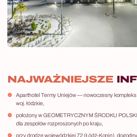
NAJWAŻNIEJSZE
IN
Aparthotel Termy Uniejów — nowoczesny kompleks 
woj. łódzkie,
położony w GEOMETRYCZNYM ŚRODKU POLSKI — 
dla zespołów rozproszonych po kraju,
przy drodze wojewódzkiej 72 (Łódź-Konin), dogodny d