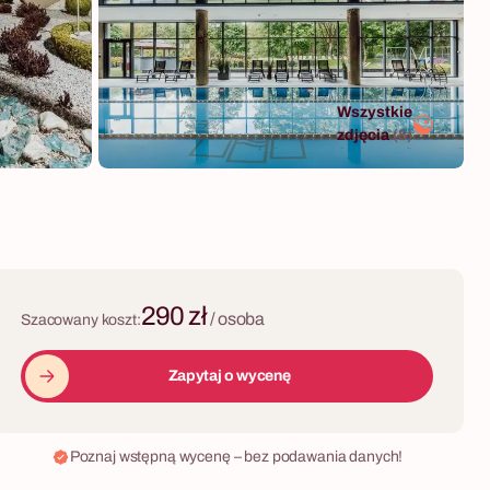
Wszystkie
zdjęcia
(8)
290 zł
/ osoba
Szacowany koszt:
Zapytaj o wycenę
Poznaj wstępną wycenę – bez podawania danych!