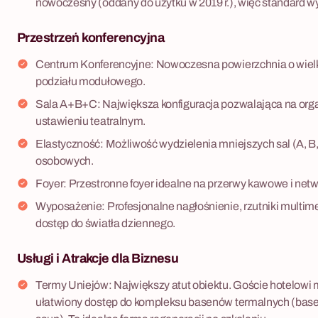
nowoczesny (oddany do użytku w 2019 r.), więc standard wy
Przestrzeń konferencyjna
Centrum Konferencyjne: Nowoczesna powierzchnia o wielk
podziału modułowego.
Sala A+B+C: Największa konfiguracja pozwalająca na orga
ustawieniu teatralnym.
Elastyczność: Możliwość wydzielenia mniejszych sal (A, B,
osobowych.
Foyer: Przestronne foyer idealne na przerwy kawowe i netw
Wyposażenie: Profesjonalne nagłośnienie, rzutniki multimed
dostęp do światła dziennego.
Usługi i Atrakcje dla Biznesu
Termy Uniejów: Największy atut obiektu. Goście hotelowi m
ułatwiony dostęp do kompleksu basenów termalnych (basen