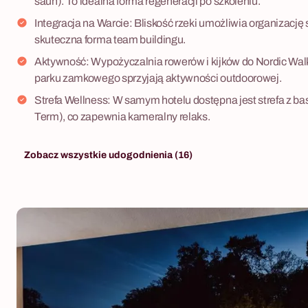
saun). To idealna forma regeneracji po szkoleniu.
Integracja na Warcie: Bliskość rzeki umożliwia organizację
skuteczna forma team buildingu.
Aktywność: Wypożyczalnia rowerów i kijków do Nordic Walki
parku zamkowego sprzyjają aktywności outdoorowej.
Strefa Wellness: W samym hotelu dostępna jest strefa z b
Term), co zapewnia kameralny relaks.
Zobacz wszystkie udogodnienia (16)