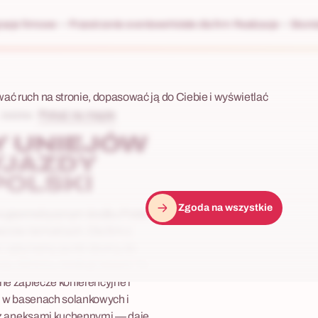
racje firmowe
Przestrzenie eventowe
Hotele dla firm
Realizacje
Skonta
wać ruch na stronie, dopasować ją do Ciebie i wyświetlać
Pokaż na mapie
 lodzkie
 UNIEJÓW
YJAZDY
POLSKI
Zgoda na wszystkie
 w geometrycznym środku Polski —
nów termalnych. Dla firm z
: optymalny punkt zborny, do
ą zbliżony, niedługi dojazd. To
lne zaplecze konferencyjne i
ię w basenach solankowych i
 z aneksami kuchennymi — daje