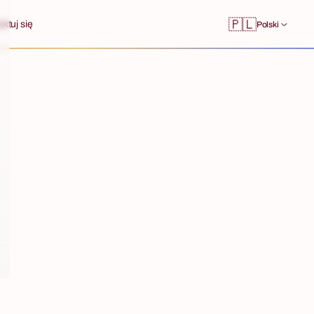
🇵🇱
ktuj się
Polski