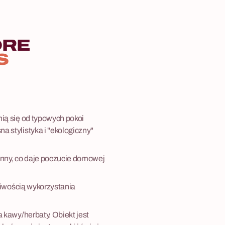
ÓRE
S
ią się od typowych pokoi
 stylistyka i "ekologiczny"
nny, co daje poczucie domowej
żliwością wykorzystania
 kawy/herbaty. Obiekt jest