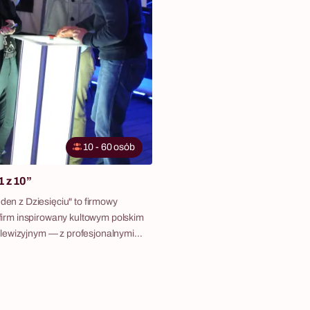
10 - 60 osób
1 z 10”
eden z Dziesięciu" to firmowy
a firm inspirowany kultowym polskim
ewizyjnym — z profesjonalnymi
rzyciskami, charyzmatycznym
a żywo i pytaniami z rosnącym
ności. Trzy szanse, dwie do
emocje które zna każdy Polak. To