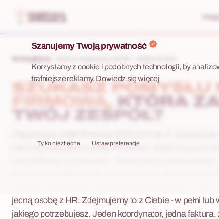
Integ
Szanujemy Twoją prywatność
Strona główna
Imprezy integracyjne dla firm
Wigilie firmowe
Korzystamy z cookie i podobnych technologii, by analizo
trafniejsze reklamy.
Dowiedz się więcej
SZUKASZ POMYSŁU N
FIRMOWĄ,
KTÓRA Z
TWÓJ ZESPÓŁ?
Organizacja wigilii firmowej 2026 od A do Z - scenariusz, 
Tylko niezbędne
Ustaw preferencje
catering i logistyka w jednym miejscu. A jeśli masz już sa
tylko dobrego scenariusza - zrealizujemy samą atrakcję.
kilkunastu do 500+ osób, w całej Polsce. Wiemy, jak to 
wrzesień, termin goni, najlepsze sale już znikają, a cały
jedną osobę z HR. Zdejmujemy to z Ciebie - w pełni lub 
jakiego potrzebujesz. Jeden koordynator, jedna faktura, 