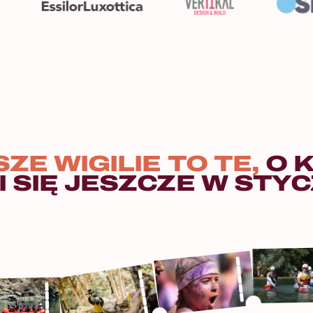
SZE
WIGILIE
TO
TE,
O
I
SIĘ
JESZCZE
W
STYC