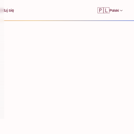
🇵🇱
ktuj się
Polski