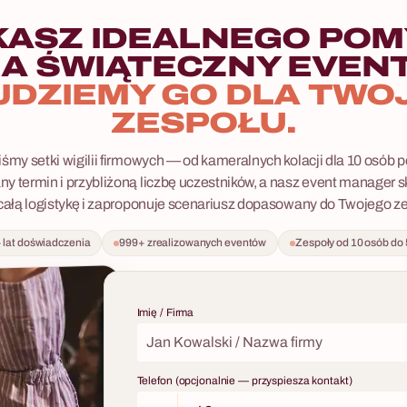
angażuje jednocześnie graczy przy
łą publiczność na widowni —
KASZ IDEALNEGO POM
zgadywanie odpowiedzi i
A ŚWIĄTECZNY EVEN
rozgrywki sprawia że wszyscy
JDZIEMY GO DLA TWO
ścią eventu. Na życzenie wplatamy
orię firmy, produkty lub branżę —
ZESPOŁU.
eleturniej w angażującą formę
śmy setki wigilii firmowych — od kameralnych kolacji dla 10 osób po
rmowy w całej Polsce — jako
y termin i przybliżoną liczbę uczestników, a nasz event manager sk
trakcję wieczorną lub element
całą logistykę i zaproponuje scenariusz dopasowany do Twojego ze
racyjnego z hotelem i pełną
tępne są też inne warianty formatu
 lat doświadczenia
999+ zrealizowanych eventów
Zespoły od 10 osób do
o większych grup i różnych
tu.
Imię / Firma
Telefon (opcjonalnie — przyspiesza kontakt)