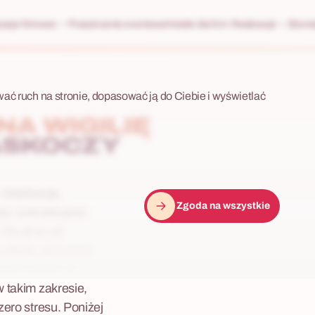
racje firmowe
Przestrzenie eventowe
Hotele dla firm
Realizacje
Skonta
wać ruch na stronie, dopasować ją do Ciebie i wyświetlać
A WIGILIĘ
ASKOCZY
lokalizacja,
Zgoda na wszystkie
lę i potrzebujesz
 Dla grup od
wygląda od kuchni:
 event spada na
w takim zakresie,
zero stresu. Poniżej