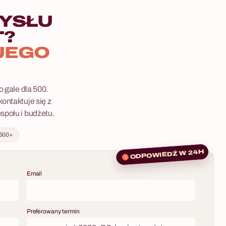
YSŁU
T?
JEGO
 gale dla 500.
ontaktuje się z
społu i budżetu.
 500+
ODPOWIEDŹ W 24H
Email
Preferowany termin