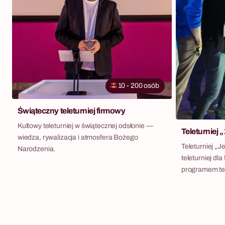
10 - 200 osób
Świąteczny teleturniej firmowy
Kultowy teleturniej w świątecznej odsłonie —
Teleturniej „
wiedza, rywalizacja i atmosfera Bożego
Teleturniej „J
Narodzenia.
teleturniej dl
programem tel
pulpitami z p
prowadzącym n
poziomem trud
stracenia — i 