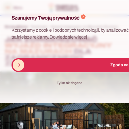
 menu
Menu
Szanujemy Twoją prywatność
Strona główna
Realizacje
Wyjazd integracyjny na Mazurach (Ruciane...
Korzystamy z cookie i podobnych technologii, by analizować 
trafniejsze reklamy.
Dowiedz się więcej
JAK ZORGANIZOWAĆ
WYJAZD INTEGRACYJNY
NA MAZURACH
DLA
ZAGRANICZNEGO
ZESPOŁU?
Zgoda na
Tylko niezbędne