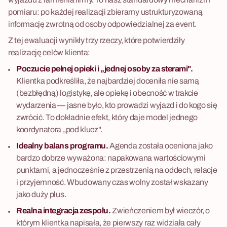
pomiaru: po każdej realizacji zbieramy ustrukturyzowaną
informację zwrotną od osoby odpowiedzialnej za event.
Z tej ewaluacji wynikły trzy rzeczy, które potwierdziły
realizację celów klienta:
Poczucie pełnej opieki i „jednej osoby za sterami".
Klientka podkreśliła, że najbardziej doceniła nie samą
(bezbłędną) logistykę, ale opiekę i obecność w trakcie
wydarzenia — jasne było, kto prowadzi wyjazd i do kogo się
zwrócić. To dokładnie efekt, który daje model jednego
koordynatora „pod klucz".
Idealny balans programu.
Agenda została oceniona jako
bardzo dobrze wyważona: napakowana wartościowymi
punktami, a jednocześnie z przestrzenią na oddech, relacje
i przyjemność. Wbudowany czas wolny został wskazany
jako duży plus.
Realna integracja zespołu.
Zwieńczeniem był wieczór, o
którym klientka napisała, że pierwszy raz widziała cały