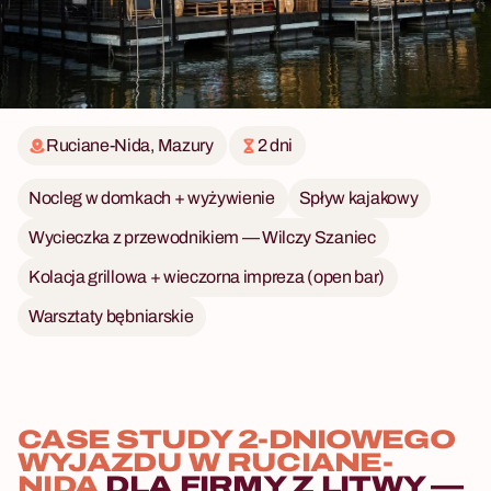
Ruciane-Nida, Mazury
2 dni
Nocleg w domkach + wyżywienie
Spływ kajakowy
Wycieczka z przewodnikiem — Wilczy Szaniec
Kolacja grillowa + wieczorna impreza (open bar)
Warsztaty bębniarskie
CASE STUDY 2-DNIOWEGO
WYJAZDU W RUCIANE-
NIDA
DLA FIRMY Z LITWY —