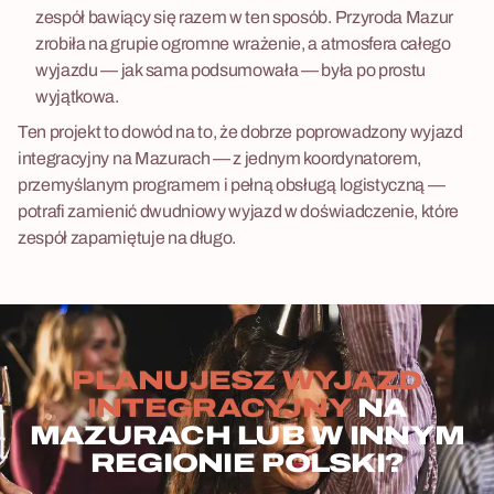
zespół bawiący się razem w ten sposób. Przyroda Mazur
zrobiła na grupie ogromne wrażenie, a atmosfera całego
wyjazdu — jak sama podsumowała — była po prostu
wyjątkowa.
Ten projekt to dowód na to, że dobrze poprowadzony wyjazd
integracyjny na Mazurach — z jednym koordynatorem,
przemyślanym programem i pełną obsługą logistyczną —
potrafi zamienić dwudniowy wyjazd w doświadczenie, które
zespół zapamiętuje na długo.
PLANUJESZ WYJAZD
INTEGRACYJNY
NA
MAZURACH LUB W INNYM
REGIONIE POLSKI?