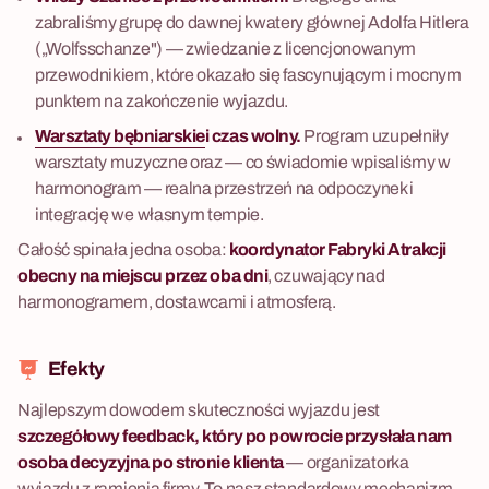
zabraliśmy grupę do dawnej kwatery głównej Adolfa Hitlera
(„Wolfsschanze") — zwiedzanie z licencjonowanym
przewodnikiem, które okazało się fascynującym i mocnym
punktem na zakończenie wyjazdu.
Warsztaty bębniarskie
i czas wolny.
Program uzupełniły
warsztaty muzyczne oraz — co świadomie wpisaliśmy w
harmonogram — realna przestrzeń na odpoczynek i
integrację we własnym tempie.
Całość spinała jedna osoba:
koordynator Fabryki Atrakcji
obecny na miejscu przez oba dni
, czuwający nad
harmonogramem, dostawcami i atmosferą.
Efekty
Najlepszym dowodem skuteczności wyjazdu jest
szczegółowy feedback, który po powrocie przysłała nam
osoba decyzyjna po stronie klienta
— organizatorka
wyjazdu z ramienia firmy. To nasz standardowy mechanizm