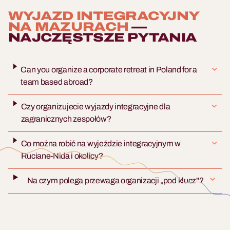
WYJAZD INTEGRACYJNY
NA MAZURACH
—
NAJCZĘSTSZE PYTANIA
Can you organize a corporate retreat in Poland for a
team based abroad?
Czy organizujecie wyjazdy integracyjne dla
zagranicznych zespołów?
Co można robić na wyjeździe integracyjnym w
Ruciane-Nida i okolicy?
Na czym polega przewaga organizacji „pod klucz"?