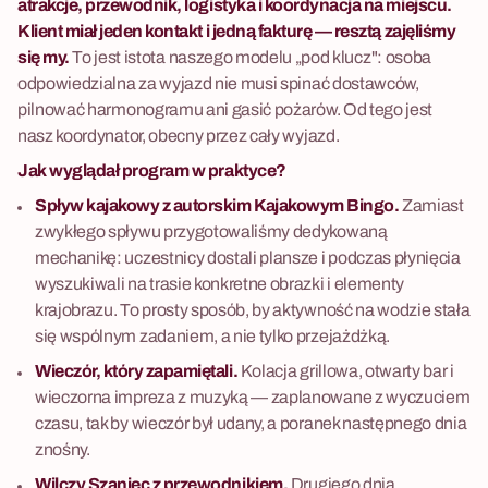
atrakcje, przewodnik, logistyka i koordynacja na miejscu.
Klient miał jeden kontakt i jedną fakturę — resztą zajęliśmy
się my.
To jest istota naszego modelu „pod klucz": osoba
odpowiedzialna za wyjazd nie musi spinać dostawców,
pilnować harmonogramu ani gasić pożarów. Od tego jest
nasz koordynator, obecny przez cały wyjazd.
Jak wyglądał program w praktyce?
Spływ kajakowy z autorskim Kajakowym Bingo.
Zamiast
zwykłego spływu przygotowaliśmy dedykowaną
mechanikę: uczestnicy dostali plansze i podczas płynięcia
wyszukiwali na trasie konkretne obrazki i elementy
krajobrazu. To prosty sposób, by aktywność na wodzie stała
się wspólnym zadaniem, a nie tylko przejażdżką.
Wieczór, który zapamiętali.
Kolacja grillowa, otwarty bar i
wieczorna impreza z muzyką — zaplanowane z wyczuciem
czasu, tak by wieczór był udany, a poranek następnego dnia
znośny.
Wilczy Szaniec z przewodnikiem.
Drugiego dnia