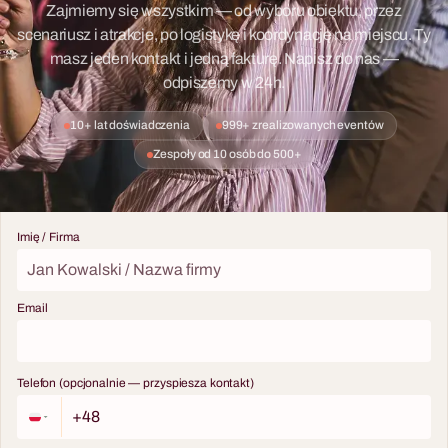
Zajmiemy się wszystkim — od wyboru obiektu, przez
scenariusz i atrakcje, po logistykę i koordynację na miejscu. Ty
masz jeden kontakt i jedną fakturę. Napisz do nas —
odpiszemy w 24h.
10+ lat doświadczenia
999+ zrealizowanych eventów
Zespoły od 10 osób do 500+
Imię / Firma
Email
Telefon (opcjonalnie — przyspiesza kontakt)