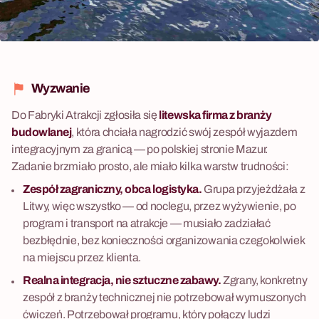
Wyzwanie
Do Fabryki Atrakcji zgłosiła się
litewska firma z branży
budowlanej
, która chciała nagrodzić swój zespół wyjazdem
integracyjnym za granicą — po polskiej stronie Mazur.
Zadanie brzmiało prosto, ale miało kilka warstw trudności:
Zespół zagraniczny, obca logistyka.
Grupa przyjeżdżała z
Litwy, więc wszystko — od noclegu, przez wyżywienie, po
program i transport na atrakcje — musiało zadziałać
bezbłędnie, bez konieczności organizowania czegokolwiek
na miejscu przez klienta.
Realna integracja, nie sztuczne zabawy.
Zgrany, konkretny
zespół z branży technicznej nie potrzebował wymuszonych
ćwiczeń. Potrzebował programu, który połączy ludzi