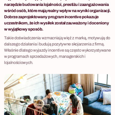
narzędzie budowania lojalności, prestiżu i zaangażowania
wśród osób, które mają realny wpływ na wyniki organizacji.
Dobrze zaprojektowany program incentive pokazuje
uczestnikom, że ich wysiłek został zauważony i doceniony
w wyjątkowy sposób.
Takie doświadczenia wzmacniają więź z marką, motywują do
dalszego działania i budują pozytywne skojarzenia z firmą.
Właśnie dlatego wyjazdy incentive są często wykorzystywane
w programach sprzedażowych, managerskich i
lojalnościowych.