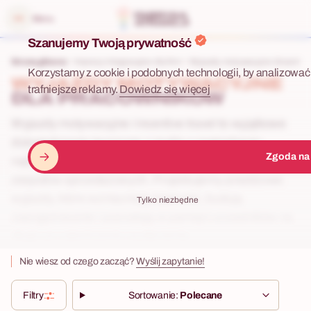
 menu
Menu
Szanujemy Twoją prywatność
Strona główna
Imprezy integracyjne dla firm
Wyjazdy motywacyjne (Incentive
Korzystamy z cookie i podobnych technologii, by analizować 
WYJAZDY MOTYWACYJNE
trafniejsze reklamy.
Dowiedz się więcej
DLA PRACOWNIKÓW
Wyjazdy motywacyjne i incentive travel to wyjątkowe
doświadczenia tworzone z myślą o nagradzaniu
Zgoda na
najlepszych pracowników, partnerów biznesowych i
zespołów sprzedażowych. Projektujemy prestiżowe
wyjazdy, które wzmacniają lojalność, budują
Tylko niezbędne
zaangażowanie i pozostają w pamięci uczestników na
długo po zakończeniu wydarzenia.
Nie wiesz od czego zacząć?
Wyślij zapytanie!
Filtry
Sortowanie:
Polecane