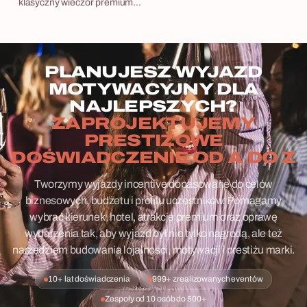
klasyczny wieczór premium
dla najlepszych.
PLANUJESZ WYJAZD
MOTYWACYJNY DLA
NAJLEPSZYCH?
ZAPROJEKTUJEMY
PRESTIŻOWE
DOŚWIADCZENIE OD A DO Z
Tworzymy wyjazdy incentive dopasowane do celów
biznesowych, budżetu i profilu uczestników. Pomagamy
wybrać kierunek, hotel, atrakcje premium oraz oprawę
wydarzenia tak, aby wyjazd był nie tylko nagrodą, ale też
narzędziem budowania lojalności, motywacji i prestiżu marki.
10+ lat doświadczenia
999+ zrealizowanych eventów
Zespoły od 10 osób do 500+