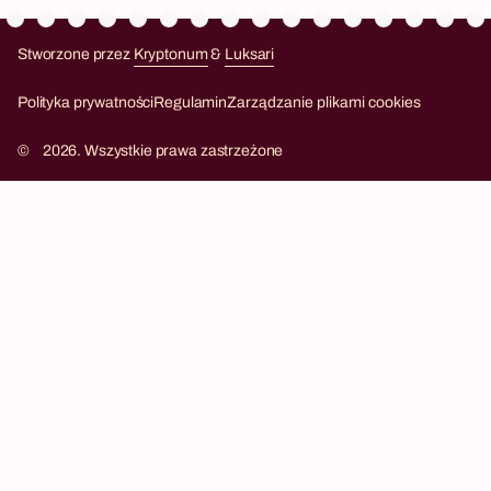
Stworzone przez
Kryptonum
&
Luksari
Kryptonum
Luksari
Polityka prywatności
Regulamin
Zarządzanie plikami cookies
©
2026. Wszystkie prawa zastrzeżone