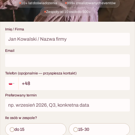
10+ lat doświadczenia
999+ zrealizowanych eventów
Zespoły od 10 osób do 500+
30 - 200 osób
Imię / Firma
Uczta z Sekretem
Prestiżowa kolacja z
interaktywnym spektaklem —
Email
premium format na gale i
jubileusze w Trójmieście.
10 - 2000 osób
Telefon (opcjonalnie — przyspiesza kontakt)
Wieczór Kasyno
Profesjonalne stoły do
Preferowany termin
pokera, blackjacka i ruletki.
Charyzmatyczni krupierzy
którzy wciągają do gry nawet
Ile osób w zespole?
osoby które nigdy nie były w
kasynie. Fikcyjna waluta —
do 15
15-30
emocje jak przy prawdziwej