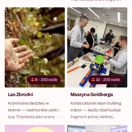
CSR.
8 - 200 osób
10 - 200 osób
Las Zbrodni
Maszyna Goldberga
Kryminalne śledztwo w
Konstruktorski team building
terenie — nadmorskie parki i
indoor — każdy dział buduje
lasy Trójmiasta jako arena
fragment jednej wielkiej
detektywów.
maszyny.