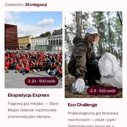
Znaleziono
26 integracji
20 - 500 osób
8 - 500 osób
Ekspedycja Express
Flagowa gra miejska — Stare
Eco Challenge
Miasto Gdańsk i nadmorskie
Proekologiczna gra terenowa
promenady jako plansza
nad morzem — plaże i parki
wyzwań.
Trójmiasta jako arena gry z