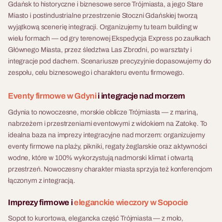
Gdańsk to historyczne i biznesowe serce Trójmiasta, a jego Stare
Miasto i postindustrialne przestrzenie Stoczni Gdańskiej tworzą
wyjątkową scenerię integracji. Organizujemy tu team building w
wielu formach — od gry terenowej Ekspedycja Express po zaułkach
Głównego Miasta, przez śledztwa Las Zbrodni, po warsztaty i
integracje pod dachem. Scenariusze precyzyjnie dopasowujemy do
zespołu, celu biznesowego i charakteru eventu firmowego.
Eventy firmowe w Gdyni
i integracje nad morzem
Gdynia to nowoczesne, morskie oblicze Trójmiasta — z mariną,
nabrzeżem i przestrzeniami eventowymi z widokiem na Zatokę. To
idealna baza na imprezy integracyjne nad morzem: organizujemy
eventy firmowe na plaży, pikniki, regaty żeglarskie oraz aktywności
wodne, które w 100% wykorzystują nadmorski klimat i otwartą
przestrzeń. Nowoczesny charakter miasta sprzyja też konferencjom
łączonym z integracją.
Imprezy firmowe i
eleganckie wieczory w Sopocie
Sopot to kurortowa, elegancka część Trójmiasta — z molo,