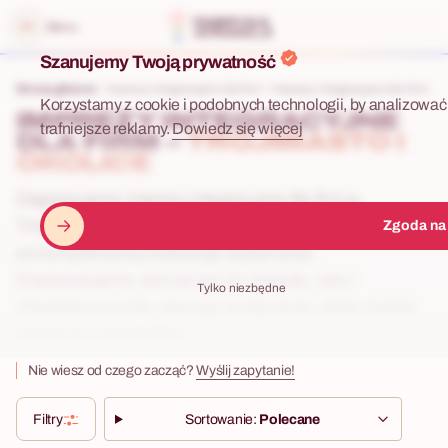
 menu
Menu
Szanujemy Twoją prywatność
Strona główna
Imprezy integracyjne dla firm
Imprezy integracyjne dla firm – Tr
Korzystamy z cookie i podobnych technologii, by analizować 
IMPREZY INTEGRACYJNE
trafniejsze reklamy.
Dowiedz się więcej
DLA FIRM –
TRÓJMIASTO I
OKOLICE
Organizujemy imprezy integracyjne dla firm w
Trójmieście — od pomysłu, przez wybór lokalizacji, aż
Zgoda na
po kompleksową realizację wydarzenia.
Dopasowujemy scenariusz do zespołu, celu i
Tylko niezbędne
charakteru eventu, tworząc wydarzenia, które realnie
angażują uczestników.
Nie wiesz od czego zacząć?
Wyślij zapytanie!
Filtry
Sortowanie:
Polecane