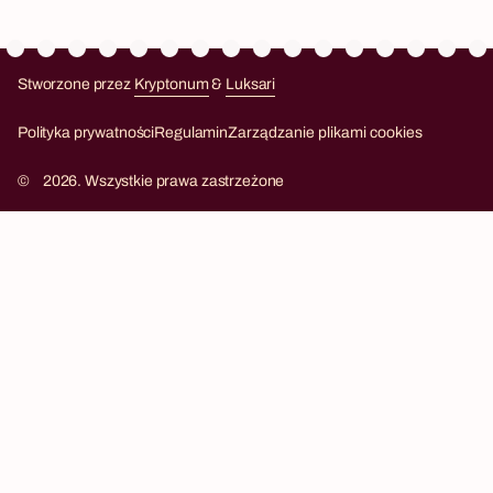
Stworzone przez
Kryptonum
&
Luksari
Kryptonum
Luksari
Polityka prywatności
Regulamin
Zarządzanie plikami cookies
©
2026. Wszystkie prawa zastrzeżone