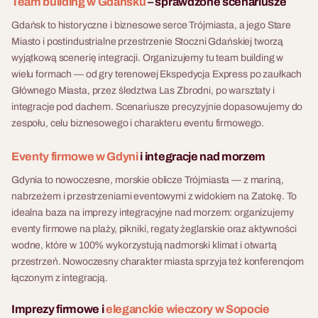
Team building w Gdańsku
– sprawdzone scenariusze
Gdańsk to historyczne i biznesowe serce Trójmiasta, a jego Stare
Miasto i postindustrialne przestrzenie Stoczni Gdańskiej tworzą
wyjątkową scenerię integracji. Organizujemy tu team building w
wielu formach — od gry terenowej Ekspedycja Express po zaułkach
Głównego Miasta, przez śledztwa Las Zbrodni, po warsztaty i
integracje pod dachem. Scenariusze precyzyjnie dopasowujemy do
zespołu, celu biznesowego i charakteru eventu firmowego.
Eventy firmowe w Gdyni
i integracje nad morzem
Gdynia to nowoczesne, morskie oblicze Trójmiasta — z mariną,
nabrzeżem i przestrzeniami eventowymi z widokiem na Zatokę. To
idealna baza na imprezy integracyjne nad morzem: organizujemy
eventy firmowe na plaży, pikniki, regaty żeglarskie oraz aktywności
wodne, które w 100% wykorzystują nadmorski klimat i otwartą
przestrzeń. Nowoczesny charakter miasta sprzyja też konferencjom
łączonym z integracją.
Imprezy firmowe i
eleganckie wieczory w Sopocie