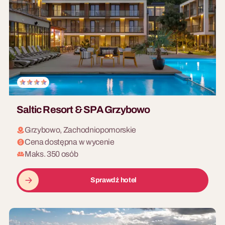
się. Strategiczna gra
zespołowa, która łączy ducha
rywalizacji z dobrą zabawą.
Prawdziwa aukcja, emocje
przy licytacji i wyzwania, które
trzeba zdobyć… i wykonać,
aby pomnożyć swój kapitał!
Saltic Resort & SPA Grzybowo
Grzybowo, Zachodniopomorskie
Cena dostępna w wycenie
Maks. 350 osób
Sprawdź hotel