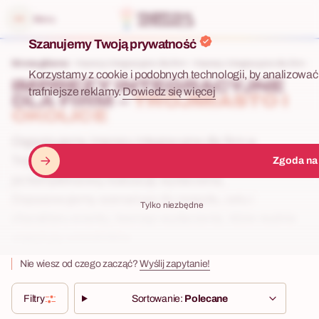
 menu
Menu
Szanujemy Twoją prywatność
Strona główna
Imprezy integracyjne dla firm
Imprezy integracyjne dla firm – Tr
Korzystamy z cookie i podobnych technologii, by analizować 
IMPREZY INTEGRACYJNE
trafniejsze reklamy.
Dowiedz się więcej
DLA FIRM –
TRÓJMIASTO I
OKOLICE
Organizujemy imprezy integracyjne dla firm w
Trójmieście — od pomysłu, przez wybór lokalizacji, aż
Zgoda na
po kompleksową realizację wydarzenia.
Dopasowujemy scenariusz do zespołu, celu i
Tylko niezbędne
charakteru eventu, tworząc wydarzenia, które realnie
angażują uczestników.
Nie wiesz od czego zacząć?
Wyślij zapytanie!
Filtry
Sortowanie:
Polecane