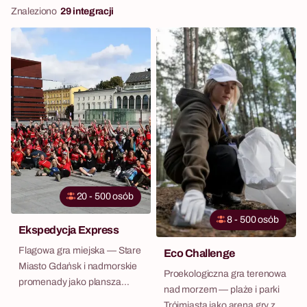
Znaleziono
29 integracji
20 - 500 osób
8 - 500 osób
Ekspedycja Express
Flagowa gra miejska — Stare
Eco Challenge
Miasto Gdańsk i nadmorskie
Proekologiczna gra terenowa
promenady jako plansza
nad morzem — plaże i parki
wyzwań.
Trójmiasta jako arena gry z