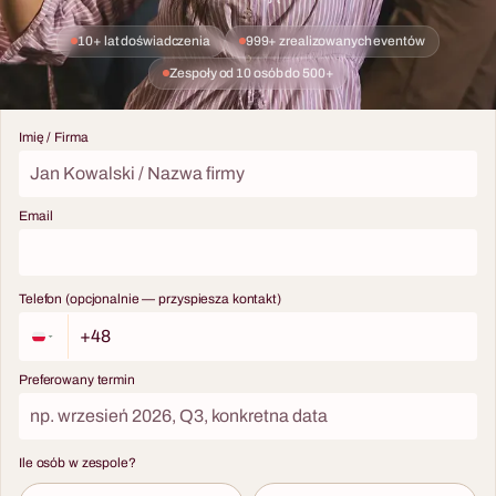
10+ lat doświadczenia
999+ zrealizowanych eventów
Zespoły od 10 osób do 500+
30 - 200 osób
10 - 500 osób
Imię / Firma
Uczta z Sekretem
Casino Royale – w stylu
Jamesa Bonda
Prestiżowa kolacja z
interaktywnym spektaklem —
Wieczór 007 w klimacie
Email
premium format na gale i
premium — idealny na
jubileusze w Trójmieście.
elegancką imprezę firmową w
Sopocie lub Gdańsku.
Telefon (opcjonalnie — przyspiesza kontakt)
Preferowany termin
Ile osób w zespole?
8 - 600 osób