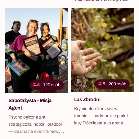
CSR.
8 - 200 osób
8 - 120 osób
Las Zbrodni
Sabotażysta – Misja
Agent
Kryminalne śledztwo w
terenie — nadmorskie parki i
Psychologiczna gra
lasy Trójmiasta jako arena
strategiczna indoor i outdoor
detektywów.
— idealna na event firmowy w
Trójmieście.