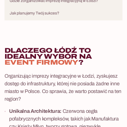
Gdzie zorganizować imprezę integracyjną w Łodzi?
Jak planujemy Twój sukces?
DLACZEGO ŁÓDŹ TO
IDEALNY WYBÓR NA
EVENT FIRMOWY
?
Organizując imprezy integracyjne w Łodzi, zyskujesz
dostęp do infrastruktury, której nie posiada żadne inne
miasto w Polsce. Co sprawia, że warto postawić na ten
region?
Unikalna Architektura:
Czerwona cegła
pofabrycznych kompleksów, takich jak Manufaktura
czy Księży Młyn, tworzy gotową, niezwykle