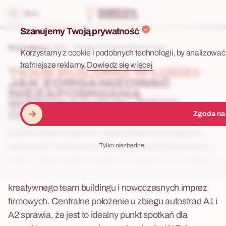
 menu
Menu
Szanujemy Twoją prywatność
Strona główna
Blog
Pomysły na Team Building w Łodzi
Korzystamy z cookie i podobnych technologii, by analizować 
trafniejsze reklamy.
Dowiedz się więcej
TEAM BUILDING W ŁODZI:
JAK ZORGANIZOWAĆ
NIEZAPOMNIANĄ
INTEGRACJĘ W „ZIEMI
OBIECANEJ”?
Zgoda na
Łódź to obecnie jedna z najbardziej fascynujących i
Tylko niezbędne
najszybciej rozwijających się destynacji eventowych w
Polsce. Miasto, które niegdyś napędzało gospodarkę
tekstylną całego regionu, dziś staje się sercem
kreatywnego team buildingu i nowoczesnych imprez
firmowych. Centralne położenie u zbiegu autostrad A1 i
A2 sprawia, że jest to idealny punkt spotkań dla