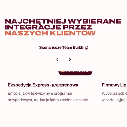
NAJCHĘTNIEJ WYBIERANE
INTEGRACJE PRZEZ
NASZYCH KLIENTÓW
Scenariusze Team Building
20
-
500
osób
Ekspedycja Express - gra terenowa
Firmowy Lip
Emocje jak w telewizyjnym programie
Wyobraź sobie
przygodowym, aplikacja która zamienia miasto
w perfekcyjnej
lub okolice hotelu w planszę pełną wyzwań, i Twój
tworzący wspól
zespół który rywalizuje o ekspedycyjną gotówkę.
LipDub to nie
Ekspedycja Express to nasz flagowy scenariusz
polegająca na
terenowy — i jeden z najczęściej powtarzanych
hitu muzyczne