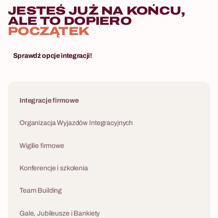
JESTEŚ JUŻ NA KOŃCU,
programów w całym portfolio. Organizujemy go
ujęciu kamery 
ALE TO DOPIERO
jako samodzielną atrakcję lub jako część
więcej niż zwy
POCZĄTEK
kompleksowego wyjazdu integracyjnego — z
pozytywnej ene
hotelem, transportem i całą logistyką.
najczystszej p
budowania wiz
Sprawdź opcje integracji!
Integracje firmowe
Organizacja Wyjazdów Integracyjnych
Wigilie firmowe
Konferencje i szkolenia
Team Building
Gale, Jubileusze i Bankiety