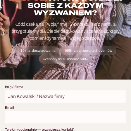
SOBIE Z KAŻDYM
WYZWANIEM?
Łódź czeka na Twoją firmę! Skontaktuj się z nami, a
przygotujemy dla Ciebie dedykowany scenariusz, który
odmieni dynamikę Twojego zespołu.
10+ lat doświadczenia
999+ zrealizowanych eventów
Zespoły od 10 osób do 500+
Imię / Firma
Email
Telefon (opcjonalnie — przyspiesza kontakt)