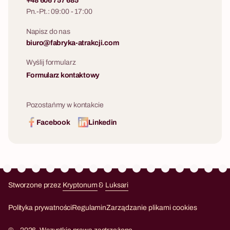
+48 606 757 685
Pn.-Pt.: 09:00 - 17:00
Napisz do nas
biuro@fabryka-atrakcji.com
Wyślij formularz
Formularz kontaktowy
Pozostańmy w kontakcie
Facebook
Linkedin
Stworzone przez
Kryptonum
&
Luksari
Kryptonum
Luksari
Polityka prywatności
Regulamin
Zarządzanie plikami cookies