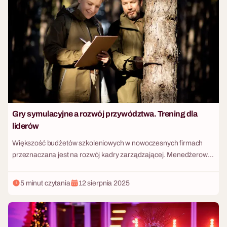
rosnących kosztów produktów spożywczych z coraz wyższymi
wymaganiami dietetycznymi pracowników (weganizm,
nietolerancje pokarmowe, diety keto). Jak zatem zaplanować
menu, które nie tylko nasyci gości, ale podniesie ich
produktywność i zintegruje zespół wokół wspólnego stołu? Poznaj
kulisy nowoczesnego cateringu eventowego, który łączy smak z
twardą logiką biznesową.
Gry symulacyjne a rozwój przywództwa. Trening dla
liderów
Większość budżetów szkoleniowych w nowoczesnych firmach
przeznaczana jest na rozwój kadry zarządzającej. Menedżerowie
wysyłani są na wielodniowe wykłady, podczas których analizują
studia przypadków, słuchają inspirujących prelekcji i wypełniają
5 minut czytania
12 sierpnia 2025
teoretyczne testy psychometryczne. Wydaje się, że po takim
procesie wrócą do biura jako wybitni liderzy. Rzeczywistość bywa
jednak brutalna. Kiedy w zespole wybucha prawdziwy kryzys,
gonią terminy, a kluczowy klient grozi zerwaniem kontraktu, cała