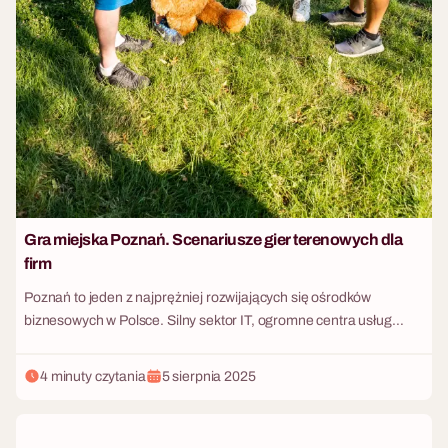
Gra miejska Poznań. Scenariusze gier terenowych dla
firm
Poznań to jeden z najprężniej rozwijających się ośrodków
biznesowych w Polsce. Silny sektor IT, ogromne centra usług
wspólnych i dynamiczne firmy e-commerce sprawiają, że
wielkopolski rynek pracy jest niezwykle konkurencyjny. W
4 minuty czytania
5 sierpnia 2025
środowisku, w którym pracownicy na co dzień mierzą się z presją
czasu, skomplikowanymi projektami i pracą w modelu
hybrydowym, zapotrzebowanie na skuteczną integrację