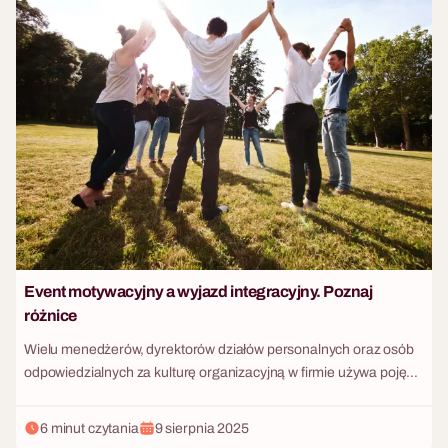
przekładają się na efektywność, innowacyjność i atmosferę w
miejscu pracy. W co dokładnie inwestujesz, decydując się na team
building? Oto 7 kluczowych umiejętności, które Twój zespół
wzmocni podczas dobrze zaplanowanego wydarzenia.
Event motywacyjny a wyjazd integracyjny. Poznaj
różnice
Wielu menedżerów, dyrektorów działów personalnych oraz osób
odpowiedzialnych za kulturę organizacyjną w firmie używa pojęć
imprezy integracyjnej i wyjazdu motywacyjnego w sposób
całkowicie zamienny. W powszechnym rozumieniu każdy wyjazd
6 minut czytania
9 sierpnia 2025
firmowy z noclegiem traktowany jest jako jeden, uniwersalny