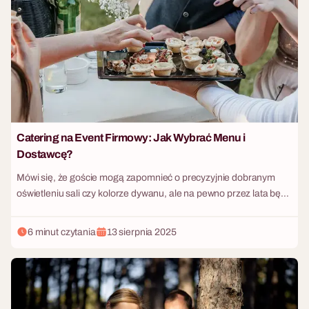
wspólną nagrodą. W zależności od tego, jakiej energii potrzebuje
obecnie Twój zespół, możesz wybrać format oparty na ostrej
rywalizacji z tykającym zegarem lub postawić na głęboki relaks i
celebrowanie każdej chwili.
Catering na Event Firmowy: Jak Wybrać Menu i
Dostawcę?
Mówi się, że goście mogą zapomnieć o precyzyjnie dobranym
oświetleniu sali czy kolorze dywanu, ale na pewno przez lata będą
wspominać dwie rzeczy: atmosferę oraz to, co znalazło się na ich
talerzach. W 2026 roku catering na evencie firmowym przestał
6 minut czytania
13 sierpnia 2025
być jedynie „zapewnieniem posiłku”. Stał się potężnym
narzędziem Employer Brandingu, symbolem troski o pracownika i
kluczowym elementem zarządzania energią podczas szkoleń czy
konferencji. Wybór odpowiedniego dostawcy i menu to jednak
wyzwanie, które wymaga pogodzenia sprzecznych interesów: