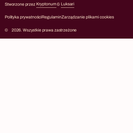
Stworzone przez
Kryptonum
&
Luksari
Kryptonum
Luksari
Polityka prywatności
Regulamin
Zarządzanie plikami cookies
©
2026. Wszystkie prawa zastrzeżone