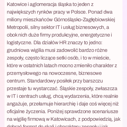
A
Katowice i aglomeracja śląska to jeden z
Z
największych rynków pracy w Polsce. Ponad dwa
M
miliony mieszkańców Górnośląsko-Zagłębiowskiej
I
Metropolii, silny sektor IT i usług biznesowych, a
E
N
obok nich duże firmy produkcyjne, energetyczne i
I
logistyczne. Dla działów HR znaczy to jedno:
A
grudniowa wigilia musi zadowolić bardzo różne
T
W
zespoły, często liczące setki osób, i to w mieście,
O
które w ostatnich latach mocno zmieniło charakter z
J
przemysłowego na nowoczesne, biznesowe
E
centrum. Standardowy posiłek przy barszczu
W
Y
przestaje tu wystarczać. Śląskie zespoły, zwłaszcza
D
w IT i centrach usług, chcą wydarzenia, które realnie
A
angażuje, przełamuje hierarchię i daje coś więcej niż
R
Z
oficjalne życzenia. Poniżej sprawdzone scenariusze
E
na wigilię firmową w Katowicach, z podpowiedzią, jak
N
dobrać format do skali i charakteru zespołu i jak