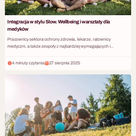
Integracja w stylu Slow. Wellbeing i warsztaty dla
medyków
Pracownicy sektora ochrony zdrowia, lekarze, ratownicy
medyczni, a także zespoły z najbardziej wymagających i
stresogennych branż korporacyjnych (takich jak finanse czy
prawo), mierzą się z niewidzialnym wrogiem. Jest nim chroniczny,
4 minuty czytania
27 sierpnia 2025
niszczący układ nerwowy stres. W środowisku, w którym każdego
dnia podejmuje się decyzje ważące na zdrowiu, życiu lub
wielomilionowych budżetach, zjawisko wypalenia zawodowego
przestało być rzadkością – stało się systemową epidemią. Kiedy
działy HR i zarządy klinik decydują się na organizację wydarzenia
integracyjnego dla tak skrajnie wyeksploatowanych grup, często
popełniają fundamentalny błąd. Rezerwują głośne imprezy w
klubach, zawody sportowe na czas lub wyścigi off-road, co
paradoksalnie dostarcza przebodźcowanym organizmom
kolejnej, zbędnej dawki adrenaliny i kortyzolu. Nowoczesne