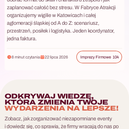
I
zaplanować całość bez stresu. W Fabryce Atrakcji
A
N
organizujemy wigilie w Katowicach i całej
A
aglomeracji śląskiej od A do Z: scenariusz,
przestrzeń, posiłek i logistyka. Jeden koordynator,
L
E
jedna faktura.
P
Imprezy Firmowe
S
Z
8 minut czytania
22 lipca 2026
Imprezy Firmowe
104
E
!
ODKRYWAJ WIEDZĘ,
KTÓRA ZMIENIA TWOJE
WYDARZENIA NA LEPSZE!
Zobacz, jak zorganizować niezapomniane eventy
i dowiedz się, co sprawia, że firmy wracają do nas po