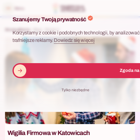
 menu
Menu
Szanujemy Twoją prywatność
O
D
Strona główna
Blog
Strona 4
K
Korzystamy z cookie i podobnych technologii, by analizować 
R
trafniejsze reklamy.
Dowiedz się więcej
Y
W
A
J
Zgoda na
W
I
E
Tylko niezbędne
D
Z
Ę
,
K
T
Ó
Wigilia Firmowa w Katowicach
R