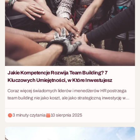
niezastąpionym analitykiem? Odpowiedź jest prosta: trzeba
stworzyć im warunki do działania. Dobrze zaprojektowany event
integracyjny to najlepsze laboratorium do diagnozy i rozwoju ról
zespołowych.
Jakie Kompetencje Rozwija Team Building? 7
Kluczowych Umiejętności, w Które Inwestujesz
Coraz więcej świadomych liderów i menedżerów HR postrzega
team building nie jako koszt, ale jako strategiczną inwestycję w
najcenniejszy kapitał firmy – zespół. Profesjonalnie
zorganizowane wydarzenie integracyjne to znacznie więcej niż
3 minuty czytania
10 sierpnia 2025
tylko okazja do oderwania się od biurowej rutyny. To kontrolowane
środowisko, w którym w naturalny i angażujący sposób rozwijane
są kluczowe kompetencje miękkie, które bezpośrednio