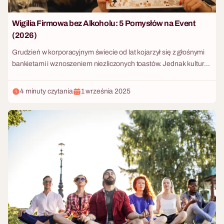
Wigilia Firmowa bez Alkoholu: 5 Pomysłów na Event
(2026)
Grudzień w korporacyjnym świecie od lat kojarzył się z głośnymi
bankietami i wznoszeniem niezliczonych toastów. Jednak kultura
pracy przechodzi potężną transformację. W 2026 roku coraz
więcej działów HR świadomie rezygnuje z napojów wyskokowych
4 minuty czytania
1 września 2025
na rzecz budowania prawdziwie inkluzywnego i bezpiecznego
środowiska. Zmiana ta wynika nie tylko z mody na zdrowy tryb
życia (wellness) czy strategii ESG, ale przede wszystkim ze
zróżnicowania zespołów pod kątem kulturowym, religijnym i
zdrowotnym. Jak zorganizować spotkanie świąteczne, które
będzie tętnić życiem i radosną energią bez grama procentów?
Wbrew pozorom to doskonała okazja, by zerwać z rutyną i
postawić na autentyczne, angażujące doświadczenia!