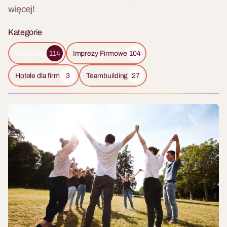
więcej!
Kategorie
Wszystkie
Imprezy Firmowe
Wszystkie
114
Imprezy Firmowe
104
Hotele dla firm
Teambuilding
Hotele dla firm
3
Teambuilding
27