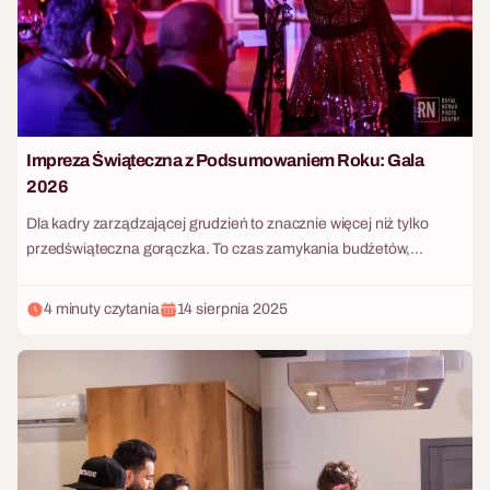
Impreza Świąteczna z Podsumowaniem Roku: Gala
2026
Dla kadry zarządzającej grudzień to znacznie więcej niż tylko
przedświąteczna gorączka. To czas zamykania budżetów,
analizowania wyników i wyznaczania strategii na kolejne
miesiące. Coraz więcej nowoczesnych firm decyduje się na
4 minuty czytania
14 sierpnia 2025
połączenie dwóch kluczowych wydarzeń: tradycyjnego spotkania
bożonarodzeniowego z oficjalnym, biznesowym podsumowaniem
roku. Taka fuzja pozwala zaoszczędzić czas, zoptymalizować
budżet eventowy i wykorzystać wysoką frekwencję pracowników.
Pojawia się jednak ogromne wyzwanie logistyczne: jak płynnie
przejść od oglądania wykresów i słuchania przemówień zarządu
do luźnej, nieskrępowanej zabawy? Zbudowanie pomostu między