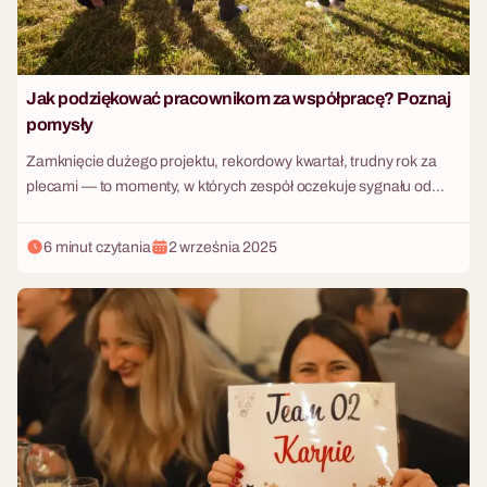
Jak podziękować pracownikom za współpracę? Poznaj
pomysły
Zamknięcie dużego projektu, rekordowy kwartał, trudny rok za
plecami — to momenty, w których zespół oczekuje sygnału od
zarządu. Samo "dziękuję" na spotkaniu statusowym to absolutne
minimum. Nie buduje lojalności i nie zostaje w pamięci. W tym
6 minut czytania
2 września 2025
artykule znajdziesz 10 konkretnych pomysłów na podziękowanie
pracownikom — od prostych gestów po pełne doświadczenia,
które zostają w pamięci na lata. Dla każdego budżetu i każdego
typu zespołu.