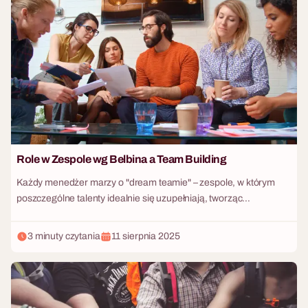
zewnętrznego lokalu kusi prestiżem i brakiem konieczności
sprzątania, ale wiąże się z ogromnymi kosztami wynajmu. Z kolei
pozostanie w firmowych murach brzmi ekonomicznie, jednak
często kojarzy się z nudą i brakiem odcięcia od obowiązków
służbowych. Którą ścieżkę wybrać w sezonie 2026? Rozkładamy
oba te rozwiązania na czynniki pierwsze!
Role w Zespole wg Belbina a Team Building
Każdy menedżer marzy o "dream teamie" – zespole, w którym
poszczególne talenty idealnie się uzupełniają, tworząc
synergiczną całość. Dr Meredith Belbin, brytyjski badacz i
teoretyk zarządzania, udowodnił, że kluczem do takiego zespołu
3 minuty czytania
11 sierpnia 2025
nie jest zgromadzenie samych "gwiazd", ale zapewnienie w nim
równowagi dziewięciu kluczowych ról zespołowych. Teoria to
jedno, ale jak w praktyce odkryć, kto w naszym zespole jest
urodzonym liderem, kto kreatywnym wizjonerem, a kto