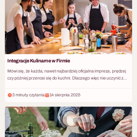
"biznesem" a "integracją" wymaga doświadczenia i
nieszablonowego scenariusza.
Integracje Kulinarne w Firmie
Mówi się, że każda, nawet najbardziej oficjalna impreza, prędzej
czy później przenosi się do kuchni. Dlaczego więc nie uczynić z
gotowania głównego punktu firmowej integracji? Wspólne
przygotowywanie posiłków to jedno z najbardziej naturalnych,
3 minuty czytania
14 sierpnia 2025
pierwotnych i skutecznych narzędzi do budowania więzi
międzyludzkich. W 2026 roku działy HR coraz częściej rezygnują
z ekstremalnych sportów na rzecz warsztatów kulinarnych.
Zdejmowanie korporacyjnych marynarek i zakładanie
kucharskich fartuchów błyskawicznie zaciera hierarchię, zmusza
do komunikacji i, co najważniejsze, kończy się przepyszną,