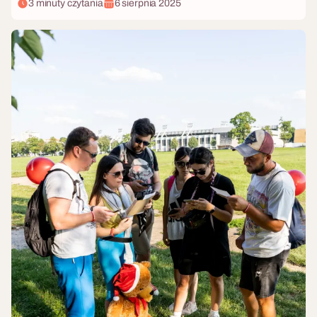
3 minuty czytania
6 sierpnia 2025
codzienności i stwarza idealne warunki do swobodnej zabawy.
Tematyczna impreza to nie tylko przebrania – to dopracowana
scenografia, odpowiednia muzyka i angażujące atrakcje, które
tworzą spójną, immersyjną całość. Szukasz inspiracji? Oto 10
sprawdzonych i kreatywnych motywów, które zamienią Twoje
firmowe spotkanie w wydarzenie roku.