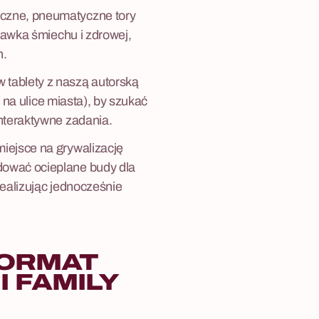
czne, pneumatyczne tory
dawka śmiechu i zdrowej,
h.
 tablety z naszą autorską
b na ulice miasta), by szukać
nteraktywne zadania.
miejsce na grywalizację
ować ocieplane budy dla
realizując jednocześnie
FORMAT
I FAMILY