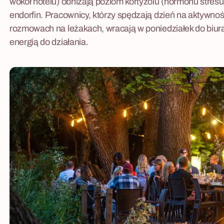
wokół hotelu) obniżają poziom kortyzolu (hormonu stresu)
endorfin. Pracownicy, którzy spędzają dzień na aktywnośc
rozmowach na leżakach, wracają w poniedziałek do biur
energią do działania.