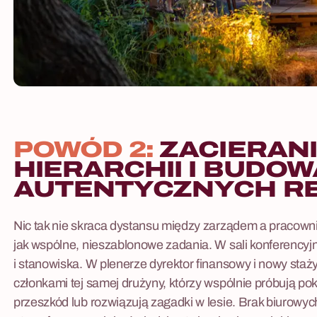
POWÓD 2:
ZACIERAN
HIERARCHII I BUDOW
AUTENTYCZNYCH RE
Nic tak nie skraca dystansu między zarządem a pracown
jak wspólne, nieszablonowe zadania. W sali konferencyj
i stanowiska. W plenerze dyrektor finansowy i nowy staży
członkami tej samej drużyny, którzy wspólnie próbują p
przeszkód lub rozwiązują zagadki w lesie. Brak biurow