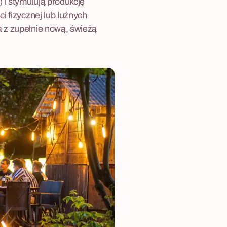
 i stymulują produkcję
i fizycznej lub luźnych
a z zupełnie nową, świeżą