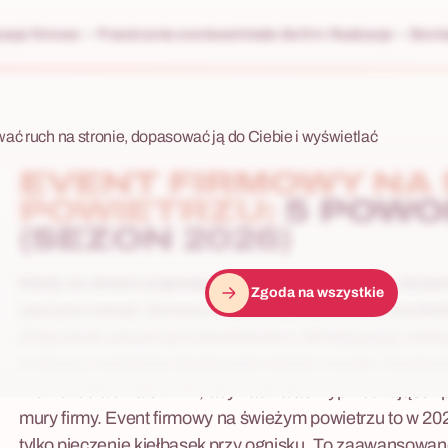
racje firmowe
Przestrzenie eventowe
Hotele dla firm
Realizacje
Skonta
wać ruch na stronie, dopasować ją do Ciebie i wyświetlać
EVENT FIRMOWY NA
POWIETRZU:
5 POW
(SEZON 2026)
Kiedy za oknem pojawiają się pierwsze promienie wiose
Zgoda na wszystkie
zaczyna rosnąć, biurowa rutyna staje się dla pracownikó
Zmęczenie sztucznym oświetleniem, klimatyzacją i wie
w ekrany monitorów drastycznie obniża morale i kreatyw
moment dla działów HR, aby zadziałać wyprzedzająco i p
mury firmy. Event firmowy na świeżym powietrzu to w 202
tylko pieczenie kiełbasek przy ognisku. To zaawansowa