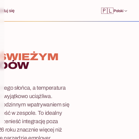
🇵🇱
ktuj się
Polski
 ŚWIEŻYM
ODÓW
nnego słońca, a temperatura
w wyjątkowo uciążliwa.
logodzinnym wpatrywaniem się
ność w zespole. To idealny
rzenieść integrację poza
6 roku znacznie więcej niż
ne narzędzie employer