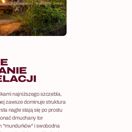
IE
ANIE
LACJI
ikami najniższego szczebla,
nej zawsze dominuje struktura
sta nagle stają się po prostu
okonać dmuchany tor
ych "mundurków" i swobodna