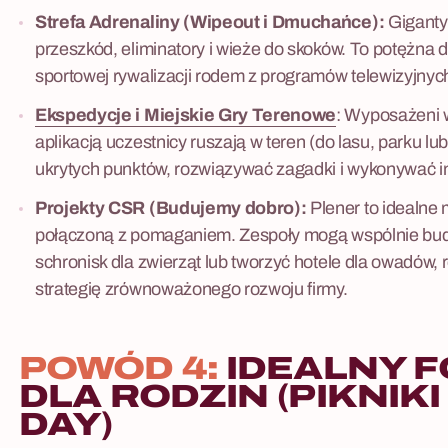
Strefa Adrenaliny (Wipeout i Dmuchańce):
Giganty
przeszkód, eliminatory i wieże do skoków. To potężna 
sportowej rywalizacji rodem z programów telewizyjnyc
Ekspedycje i Miejskie Gry Terenowe
: Wyposażeni w
aplikacją uczestnicy ruszają w teren (do lasu, parku lu
ukrytych punktów, rozwiązywać zagadki i wykonywać i
Projekty CSR (Budujemy dobro):
Plener to idealne 
połączoną z pomaganiem. Zespoły mogą wspólnie bud
schronisk dla zwierząt lub tworzyć hotele dla owadów, 
strategię zrównoważonego rozwoju firmy.
POWÓD 4:
IDEALNY 
DLA RODZIN (PIKNIKI 
DAY)