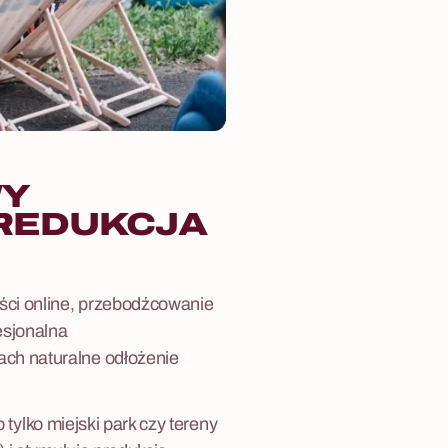
Y
 REDUKCJA
ści online, przebodźcowanie
esjonalna
ch naturalne odłożenie
o tylko miejski park czy tereny