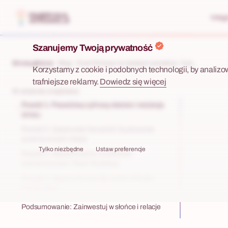
Integ
Szanujemy Twoją prywatność
Strona główna
Blog
Event firmowy na świeżym powietrzu: 5 po...
Korzystamy z cookie i podobnych technologii, by analizo
trafniejsze reklamy.
Dowiedz się więcej
W artykule znajdziesz
Powód 1: Prawdziwy cyfrowy detoks i redukcja
stresu
Powód 2: Zacieranie hierarchii i budowanie
autentycznych relacji
Tylko niezbędne
Ustaw preferencje
Powód 3: Nieskończone możliwości
scenariuszowe (Team Building)
Powód 4: Idealny format dla rodzin (Pikniki i
Family Day)
Podsumowanie: Zainwestuj w słońce i relacje