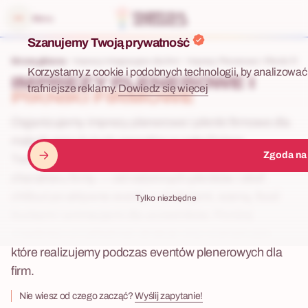
 menu
Menu
Szanujemy Twoją prywatność
Strona główna
Imprezy integracyjne dla firm
Imprezy Plenerowe i Pikniki Fir
Korzystamy z cookie i podobnych technologii, by analizować 
IMPREZY PLENEROWE I
trafniejsze reklamy.
Dowiedz się więcej
PIKNIKI FIRMOWE
Organizujemy imprezy plenerowe i pikniki firmowe dla
małych oraz dużych zespołów w całej Polsce.
Zgoda na
Tworzymy wydarzenia outdoor dopasowane do
charakteru firmy — od rodzinnych pikników i stref
chillout po aktywne eventy z atrakcjami, sceną, food
Tylko niezbędne
truckami i animacjami dla uczestników. Poniżej
znajdziesz przykładowe atrakcje oraz scenariusze,
które realizujemy podczas eventów plenerowych dla
firm.
Nie wiesz od czego zacząć?
Wyślij zapytanie!