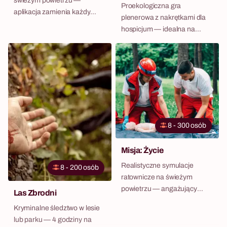
świeżym powietrzu —
Proekologiczna gra
aplikacja zamienia każdy
plenerowa z nakrętkami dla
teren w planszę wyzwań.
hospicjum — idealna na
piknik firmowy lub family day.
8 - 300 osób
Misja: Życie
Realistyczne symulacje
8 - 200 osób
ratownicze na świeżym
powietrzu — angażujący
Las Zbrodni
format plenerowy dla firm.
Kryminalne śledztwo w lesie
lub parku — 4 godziny na