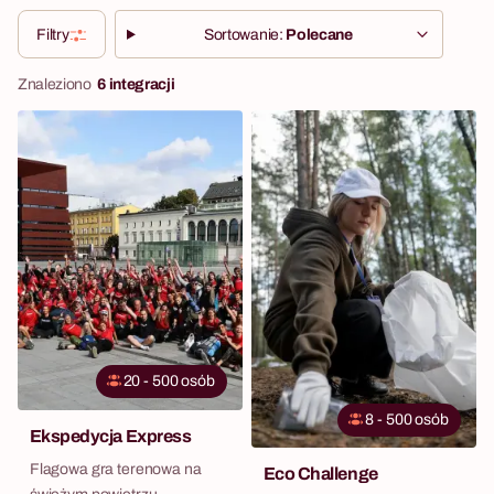
Filtry
Sortowanie:
Polecane
Znaleziono
6 integracji
20 - 500 osób
8 - 500 osób
Ekspedycja Express
Flagowa gra terenowa na
Eco Challenge