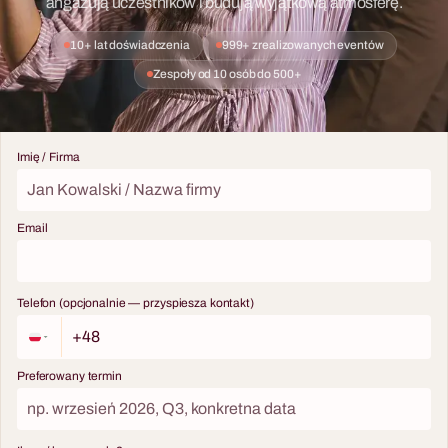
angażują uczestników i budują wyjątkową atmosferę.
10+ lat doświadczenia
999+ zrealizowanych eventów
Zespoły od 10 osób do 500+
Imię / Firma
Email
Telefon (opcjonalnie — przyspiesza kontakt)
Preferowany termin