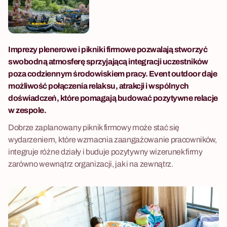
Imprezy plenerowe i pikniki firmowe pozwalają stworzyć
swobodną atmosferę sprzyjającą integracji uczestników
poza codziennym środowiskiem pracy. Event outdoor daje
możliwość połączenia relaksu, atrakcji i wspólnych
doświadczeń, które pomagają budować pozytywne relacje
w zespole.
Dobrze zaplanowany piknik firmowy może stać się
wydarzeniem, które wzmacnia zaangażowanie pracowników,
integruje różne działy i buduje pozytywny wizerunek firmy
zarówno wewnątrz organizacji, jak i na zewnątrz.