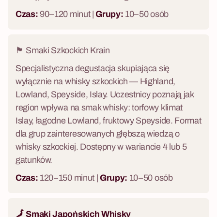
Czas:
90–120 minut |
Grupy:
10–50 osób
🏴󠁧󠁢󠁳󠁣󠁴󠁿 Smaki Szkockich Krain
Specjalistyczna degustacja skupiająca się
wyłącznie na whisky szkockich — Highland,
Lowland, Speyside, Islay. Uczestnicy poznają jak
region wpływa na smak whisky: torfowy klimat
Islay, łagodne Lowland, fruktowy Speyside. Format
dla grup zainteresowanych głębszą wiedzą o
whisky szkockiej. Dostępny w wariancie 4 lub 5
gatunków.
Czas:
120–150 minut |
Grupy:
10–50 osób
🗾 Smaki Japońskich Whisky