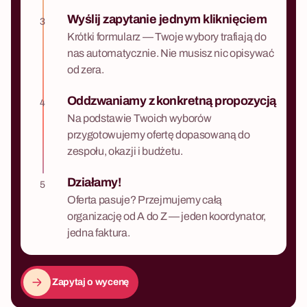
Wyślij zapytanie jednym kliknięciem
3
Krótki formularz — Twoje wybory trafiają do
nas automatycznie. Nie musisz nic opisywać
od zera.
Oddzwaniamy z konkretną propozycją
4
Na podstawie Twoich wyborów
przygotowujemy ofertę dopasowaną do
zespołu, okazji i budżetu.
Działamy!
5
Oferta pasuje? Przejmujemy całą
organizację od A do Z — jeden koordynator,
jedna faktura.
Zapytaj o wycenę