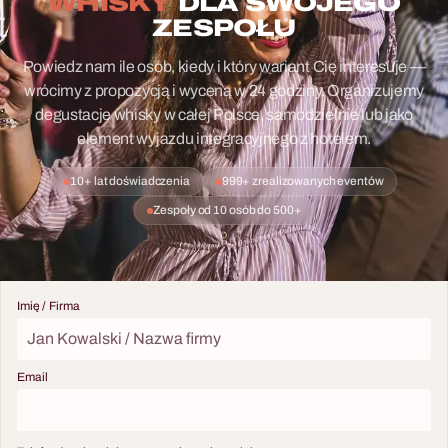
WHISKY
DLA SWOJEGO
ZESPOŁU
Powiedz nam ile osób, kiedy i który wariant Cię interesuje —
wrócimy z propozycją i wyceną w 24 godziny. Organizujemy
degustacje whisky w całej Polsce, samodzielnie lub jako
element wyjazdu integracyjnego z hotelem.
10+ lat doświadczenia
999+ zrealizowanych eventów
Zespoły od 10 osób do 500+
Imię / Firma
Email