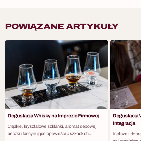
POWIĄZANE ARTYKUŁY
Degustacja Whisky na Imprezie Firmowej
Degustacja W
Integracja
Ciężkie, kryształowe szklanki, aromat dębowej
beczki i fascynujące opowieści o szkockich
Kieliszek dobr
destylarniach. Whisky to trunek, który od lat kojarzy