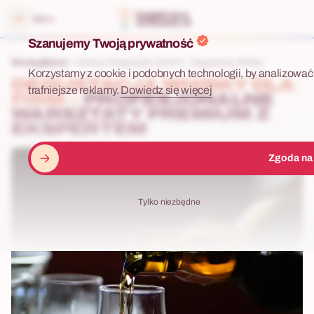
 menu
Menu
Szanujemy Twoją prywatność
Strona główna
Imprezy integracyjne dla firm
Degustacja Whisky
Korzystamy z cookie i podobnych technologii, by analizować 
DEGUSTACJA WHISKY DLA
trafniejsze reklamy.
Dowiedz się więcej
FIRM –
PROFESJONALNE
WARSZTATY PREMIUM Z
EKSPERTEM
Zgoda na
Tylko niezbędne