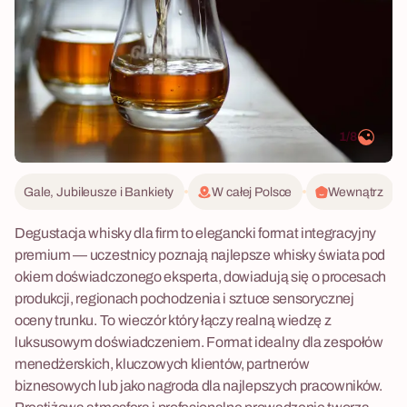
1/8
Gale, Jubileusze i Bankiety
W całej Polsce
Wewnątrz
Degustacja whisky dla firm to elegancki format integracyjny
premium — uczestnicy poznają najlepsze whisky świata pod
okiem doświadczonego eksperta, dowiadują się o procesach
produkcji, regionach pochodzenia i sztuce sensorycznej
oceny trunku. To wieczór który łączy realną wiedzę z
luksusowym doświadczeniem. Format idealny dla zespołów
menedżerskich, kluczowych klientów, partnerów
biznesowych lub jako nagroda dla najlepszych pracowników.