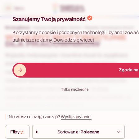
 menu
Menu
Szanujemy Twoją prywatność
Strona główna
Imprezy integracyjne dla firm
Wyjazdy motywacyjne (Incentive
Korzystamy z cookie i podobnych technologii, by analizować 
WYJAZDY MOTYWACYJNE
trafniejsze reklamy.
Dowiedz się więcej
DLA PRACOWNIKÓW
Wyjazdy motywacyjne i incentive travel to wyjątkowe
doświadczenia tworzone z myślą o nagradzaniu
Zgoda na
najlepszych pracowników, partnerów biznesowych i
zespołów sprzedażowych. Projektujemy prestiżowe
wyjazdy, które wzmacniają lojalność, budują
Tylko niezbędne
zaangażowanie i pozostają w pamięci uczestników na
długo po zakończeniu wydarzenia.
Nie wiesz od czego zacząć?
Wyślij zapytanie!
Filtry
Sortowanie:
Polecane