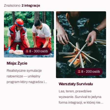
Znaleziono
2 integracje
8 - 300 osób
Misja: Życie
Realistyczne symulacje
8 - 200 osób
ratownicze — unikalny
program który nagradza i
Warsztaty Survivalu
uczy jednocześnie.
Las, teren, prawdziwe
wyzwanie. Survival to jedyna
forma integracji, w której nie
da się udawać — każdy musi