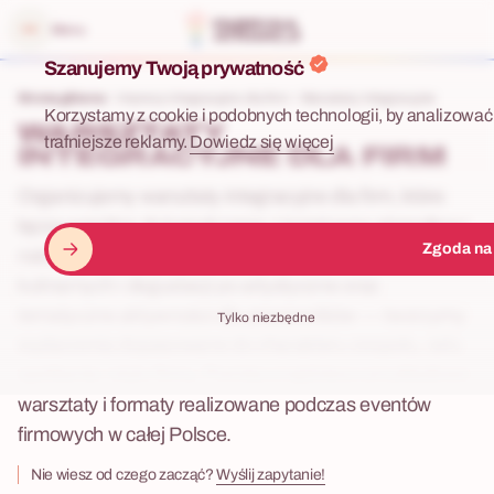
 menu
Menu
Szanujemy Twoją prywatność
Strona główna
Imprezy integracyjne dla firm
Warsztaty Integracyjne
Korzystamy z cookie i podobnych technologii, by analizować 
WARSZTATY
trafniejsze reklamy.
Dowiedz się więcej
INTEGRACYJNE DLA FIRM
Organizujemy warsztaty integracyjne dla firm, które
łączą wspólne doświadczenia z kreatywną atmosferą i
Zgoda na
naturalną integracją zespołu. Od warsztatów
kulinarnych i degustacji po artystyczne oraz
tematyczne aktywności dla pracowników — tworzymy
Tylko niezbędne
wydarzenia dopasowane do charakteru zespołu, celu
spotkania i stylu firmy. Poniżej znajdziesz przykładowe
warsztaty i formaty realizowane podczas eventów
firmowych w całej Polsce.
Nie wiesz od czego zacząć?
Wyślij zapytanie!