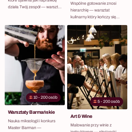
które ujawnia jak naprawdę
Wspólne gotowanie znosi
działa Twój zespół — warsztat
hierarchię — warsztat
bez flipcharta.
kulinarny który kończy się
wspólną kolacją zespołu
10 - 200 osób
5 - 200 osób
Warsztaty Barmańskie
Art & Wine
Nauka miksologii i konkurs
Malowanie przy winie z
Master Barman —
instruktorem — elegancki