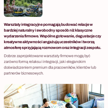
materiały, instruktorzy,
logistyka oddania gotowych
produktów do organizacji
partnerskich.
Warsztaty integracyjne pomagają budować relacje w
bardziej naturalny i swobodny sposób niż klasyczne
wydarzenia firmowe. Wspólne gotowanie, degustacje czy
kreatywne aktywności angażują uczestników i tworzą
atmosferę sprzyjającą rozmowom oraz integracji zespołu.
Dobrze zaprojektowane warsztaty firmowe mogą być
zarówno formą relaksu i integracji, jak i eleganckim
doświadczeniem premium dla pracowników, klientów lub
partnerów biznesowych.