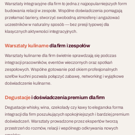
biurze lub sali eventowej.
jedno zadanie: uratować
Warsztaty integracyjne dla firm to jedna z najpopularniejszych form
wszystkich naraz: żaden
Ekspert, kieliszki, wina,
świat, zanim będzie za późno.
budowania relacji w zespole. Wspólne doświadczenia pomagają
segment nie zadziała osobno,
materiały edukacyjne i pełna
10 - 500 osób
Gra zaczyna się od
przełamać bariery, stworzyć swobodną atmosferę i angażować
a most stanie tylko wtedy, gdy
logistyka w jednym pakiecie.
niespodziewanego
uczestników w naturalny sposób — bez presji typowej dla
zespoły dogadają się co do
komunikatu o zagrożeniu,
Warsztaty Świec i
klasycznych aktywności integracyjnych.
wymiarów, tempa i kolejności.
który wciąga zespół od
Kosmetyków
To zadanie inżynieryjne w
pierwszej minuty. Kolejne
Warsztaty kulinarne
dla firm i zespołów
Naturalnych
pigułce — z presją czasu,
wyzwania wymagają
ograniczonymi materiałami i
Warsztaty świec i
Warsztaty kulinarne dla firm świetnie sprawdzają się podczas
współpracy, sprawnej
finałem, który wywołuje
kosmetyków naturalnych dla
integracji pracowników, eventów wieczornych oraz spotkań
komunikacji i szybkiego
emocje. Nie trzeba żadnej
10 - 500 osób
firm to format integracyjny
zespołowych. Wspólne gotowanie pod okiem profesjonalnych
działania — a wszystko
wiedzy technicznej: liczy się
oparty na aromaterapii i slow
szefów kuchni pozwala połączyć zabawę, networking i wyjątkowe
odbywa się pod okiem
współpraca, komunikacja i
Warsztaty Florystyczne
life — uczestnicy tworzą
doświadczenie kulinarne.
trenera, który pomaga
planowanie.
własnoręcznie świece
Warsztaty florystyczne dla
zespołowi wyciągnąć z gry
sojowe, naturalne mydła,
Degustacje
i doświadczenia premium dla firm
firm to format integracyjny
realne wnioski.
peelingi, sole do kąpieli lub
oparty na pracy z roślinami i
Degustacje whisky, wina, czekolady czy kawy to elegancka forma
perfumy. Każdy wychodzi z
naturą — uczestnicy tworzą
integracji dla firm poszukujących spokojniejszych i bardziej premium
gotowym produktem który
własnoręcznie miniaturowe
doświadczeń. Warsztaty prowadzone przez ekspertów tworzą
wygląda jak zakup z
ogrody w szkle, wianki z
przestrzeń do rozmów, relacji i wspólnego odkrywania nowych
luksusowej drogerii
suszonych kwiatów,