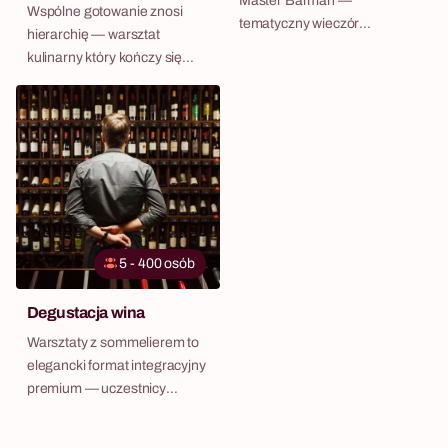
Master Barman —
Wspólne gotowanie znosi
tematyczny wieczór
hierarchię — warsztat
warsztatowy dla każdego
kulinarny który kończy się
zespołu.
wspólną kolacją zespołu
5 - 400 osób
Degustacja wina
Warsztaty z sommelierem to
elegancki format integracyjny
premium — uczestnicy
poznają świat wina pod okiem
profesjonalisty, uczą się