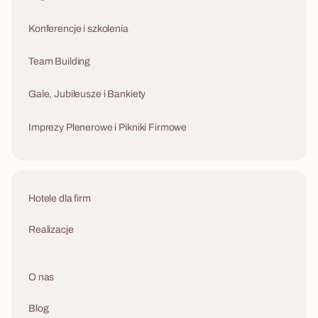
wyciągnie na światło dzienne ukryty potencjał
ich wdrożenie 
Twoich ludzi.
biznesowe Twoj
Konferencje i szkolenia
Team Building
Gale, Jubileusze i Bankiety
Imprezy Plenerowe i Pikniki Firmowe
Hotele dla firm
Realizacje
O nas
Blog