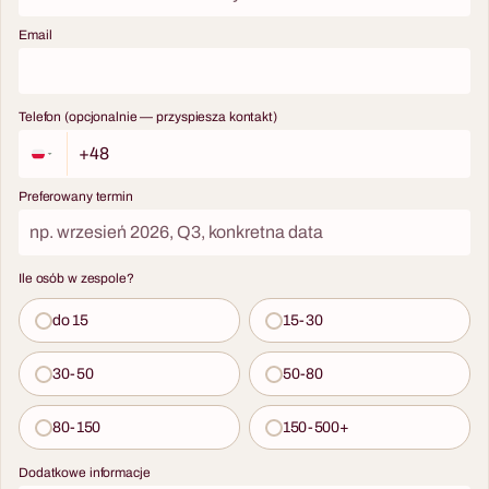
— w hotelu, restauracji,
Email
biurze lub sali eventowej.
Ekspert, kieliszki, wina,
materiały edukacyjne i pełna
Telefon (opcjonalnie — przyspiesza kontakt)
logistyka w jednym pakiecie.
Preferowany termin
Ile osób w zespole?
do 15
15-30
30-50
50-80
80-150
150-500+
Dodatkowe informacje