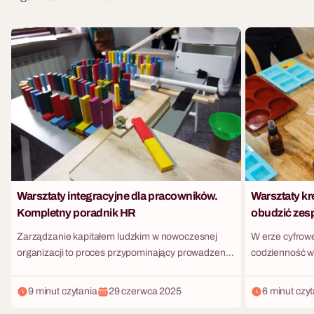
Warsztaty integracyjne dla pracowników.
Warsztaty kre
Kompletny poradnik HR
obudzić zes
Zarządzanie kapitałem ludzkim w nowoczesnej
W erze cyfrowe
organizacji to proces przypominający prowadzenie
codzienność w
skomplikowanego ekosystemu. W dobie pracy
sprowadza się 
hybrydowej, zacierających się granic między
przesuwania w
9 minut czytania
29 czerwca 2025
6 minut czy
życiem prywatnym a zawodowym oraz rosnącej
zarządzania pr