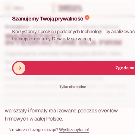
 menu
Menu
Szanujemy Twoją prywatność
Strona główna
Imprezy integracyjne dla firm
Warsztaty Integracyjne
Korzystamy z cookie i podobnych technologii, by analizować 
WARSZTATY
trafniejsze reklamy.
Dowiedz się więcej
INTEGRACYJNE DLA FIRM
Organizujemy warsztaty integracyjne dla firm, które
łączą wspólne doświadczenia z kreatywną atmosferą i
Zgoda na
naturalną integracją zespołu. Od warsztatów
kulinarnych i degustacji po artystyczne oraz
tematyczne aktywności dla pracowników — tworzymy
Tylko niezbędne
wydarzenia dopasowane do charakteru zespołu, celu
spotkania i stylu firmy. Poniżej znajdziesz przykładowe
warsztaty i formaty realizowane podczas eventów
firmowych w całej Polsce.
Nie wiesz od czego zacząć?
Wyślij zapytanie!