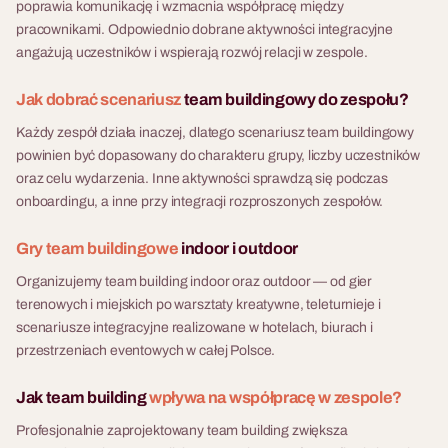
Zapraszamy do Wonderland
poprawia komunikację i wzmacnia współpracę między
skrywa sekret — gdzieś w jej
– naszego niezwykłego
pracownikami. Odpowiednio dobrane aktywności integracyjne
domu więziona jest Służka,
widowiska z pogranicza
angażują uczestników i wspierają rozwój relacji w zespole.
której nikt nigdy nie widział.
teatru i gry, inspirowanego
Goście muszą zdecydować:
surrealistycznym światem
Jak dobrać scenariusz
team buildingowy do zespołu?
stanąć po stronie Magnatki i
„Alicji w Krainie Czarów”. To
cieszyć się dekadencką
Każdy zespół działa inaczej, dlatego scenariusz team buildingowy
nie jest kolejna impreza
ucztą, czy rozwiązać zagadki,
powinien być dopasowany do charakteru grupy, liczby uczestników
tematyczna. To interaktywna
odnaleźć klucz do jej kajdan i
oraz celu wydarzenia. Inne aktywności sprawdzą się podczas
przygoda, w której wskazówki
odkryć sekret? Każda decyzja
onboardingu, a inne przy integracji rozproszonych zespołów.
przybliżają do wygranej, a
zmienia bieg wieczoru.
każda decyzja może zmienić
Fabryka Atrakcji organizuje
Gry team buildingowe
indoor i outdoor
bieg wydarzeń. Zanurzcie się
Ucztę z Sekretem
w świecie pełnym zagadek,
Organizujemy team building indoor oraz outdoor — od gier
kompleksowo — lokalizacja,
zjawiskowych pokazów
terenowych i miejskich po warsztaty kreatywne, teleturnieje i
catering, obsługa techniczna i
artystycznych i postaci, które
scenariusze integracyjne realizowane w hotelach, biurach i
opieka koordynatora na
na długo pozostaną w Waszej
przestrzeniach eventowych w całej Polsce.
jednej fakturze. Format
pamięci.
dostępny w języku polskim i
Jak team building
wpływa na współpracę w zespole?
angielskim, dla grup 30–200
Profesjonalnie zaprojektowany team building zwiększa
osób.