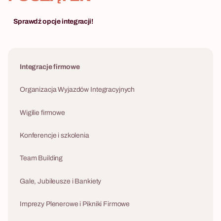
zaprojektowany
rozwiązywać najgłębsze konflikty poprzez
najpotężniejs
psychologię i wspólną zabawę.
Sprawdź opcje integracji!
nowoczesnego 
Integracje firmowe
Organizacja Wyjazdów Integracyjnych
Wigilie firmowe
Konferencje i szkolenia
Team Building
Gale, Jubileusze i Bankiety
Imprezy Plenerowe i Pikniki Firmowe