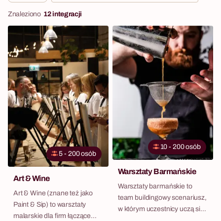
Znaleziono
12 integracji
10 - 200 osób
5 - 200 osób
Warsztaty Barmańskie
Art & Wine
Warsztaty barmańskie to
Art & Wine (znane też jako
team buildingowy scenariusz,
Paint & Sip) to warsztaty
w którym uczestnicy uczą się
malarskie dla firm łączące
miksologii, rywalizują w