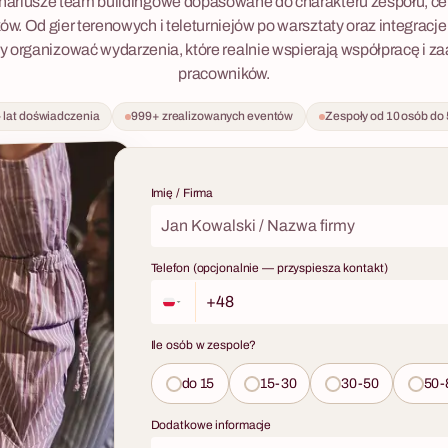
ariusze team buildingowe dopasowane do charakteru zespołu, cel
ów. Od gier terenowych i teleturniejów po warsztaty oraz integracje
rganizować wydarzenia, które realnie wspierają współpracę i 
pracowników.
 lat doświadczenia
999+ zrealizowanych eventów
Zespoły od 10 osób do
Imię / Firma
Telefon (opcjonalnie — przyspiesza kontakt)
Ile osób w zespole?
do 15
15-30
30-50
50-
Dodatkowe informacje