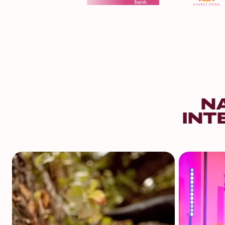
N
INT