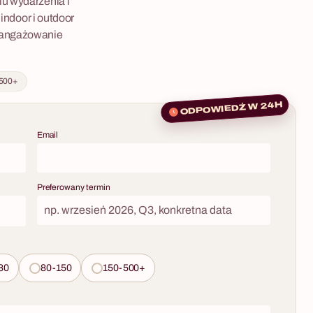
u wydarzenia i
 indoor i outdoor
zaangażowanie
 500+
ODPOWIEDŹ W 24H
Email
Preferowany termin
80
80-150
150-500+