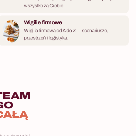
wszystko za Ciebie
Wigilie firmowe
Wigilia firmowa od A do Z — scenariusze,
przestrzeń i logistyka.
TEAM
GO
CAŁĄ