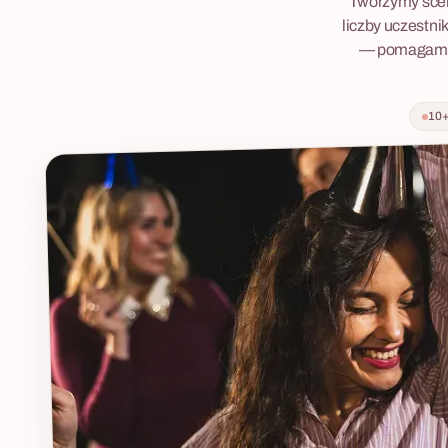
Tworzymy scen
liczby uczestnik
— pomagamy o
10+