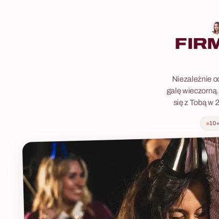
FIR
Niezależnie od
galę wieczorną.
się z Tobą w 
10+