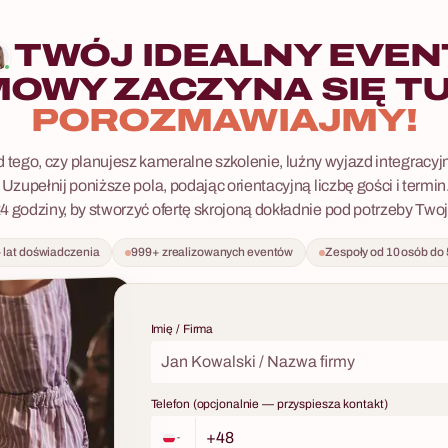
TWÓJ IDEALNY EVEN
MOWY ZACZYNA SIĘ TU
POROZMAWIAJMY!
 tego, czy planujesz kameralne szkolenie, luźny wyjazd integracyj
 Uzupełnij poniższe pola, podając orientacyjną liczbę gości i termi
24 godziny, by stworzyć ofertę skrojoną dokładnie pod potrzeby Twoje
 lat doświadczenia
999+ zrealizowanych eventów
Zespoły od 10 osób do
Imię / Firma
Telefon (opcjonalnie — przyspiesza kontakt)