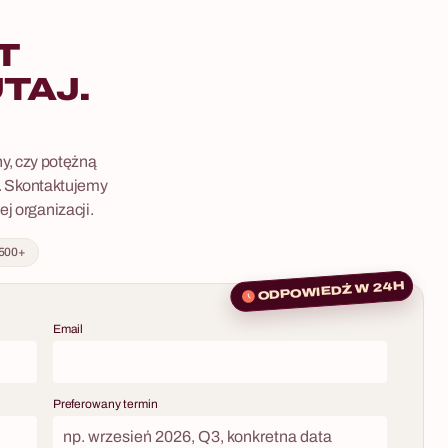
T
TAJ.
ny, czy potężną
n. Skontaktujemy
j organizacji.
 500+
ODPOWIEDŹ W 24H
Email
Preferowany termin