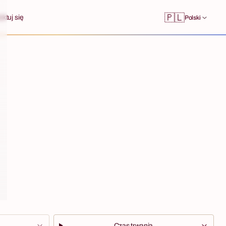
🇵🇱
ktuj się
Polski
Czas trwania