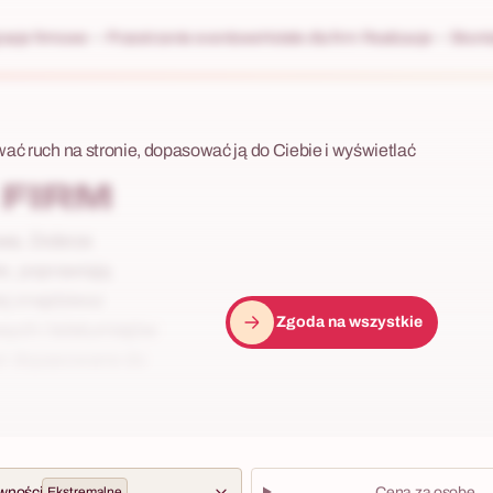
racje firmowe
Przestrzenie eventowe
Hotele dla firm
Realizacje
Skonta
wać ruch na stronie, dopasować ją do Ciebie i wyświetlać
 FIRM
awa. Dobrze
e, poprawiają
j znajdziesz
Zgoda na wszystkie
ych i teleturniejów
oor dopasowane do
wności
Ekstremalne
Cena za osobę