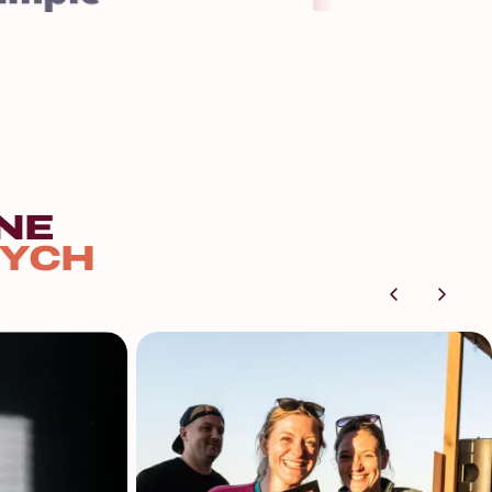
NE
YCH