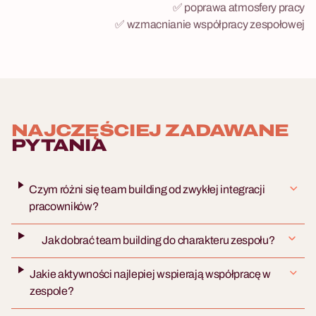
✅ poprawa atmosfery pracy
✅ wzmacnianie współpracy zespołowej
NAJCZĘŚCIEJ ZADAWANE
PYTANIA
Czym różni się team building od zwykłej integracji
pracowników?
Jak dobrać team building do charakteru zespołu?
Jakie aktywności najlepiej wspierają współpracę w
zespole?