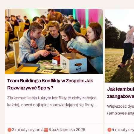
Team Building a Konflikty w Zespole: Jak
Rozwiązywać Spory?
Jak team bu
zaangażowan
Zła komunikacja i ukryte konflikty to cichy zabójca
każdej, nawet najlepiej zapowiadającej się firmy.
Większość dys
Kiedy w zespole pojawiają się podziały, praca w tzw.
(employee en
"silosach" i strach przed zadawaniem pytań,
się do ankiet 
organizacja zaczyna tracić ogromne pieniądze na
Tymczasem na
3 minuty czytania
6 października 2025
4 minuty cz
opóźnionych projektach i rotacji pracowników.
psychologii bi