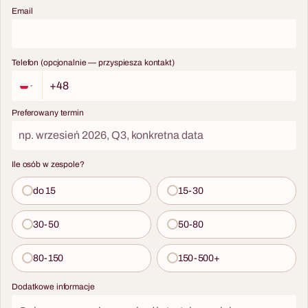
Email
ich kompetencje. Fabryka
Atrakcji organizuje Misję
Życie kompleksowo —
lokalizacja, sprzęt, ratownicy
Telefon (opcjonalnie — przyspiesza kontakt)
medyczni i opieka
koordynatora na jednej
fakturze. Scenariusz
Preferowany termin
dostępny w języku polskim i
angielskim, dla grup od 8 do
300 osób.
Ile osób w zespole?
do 15
15-30
30-50
50-80
80-150
150-500+
Dodatkowe informacje