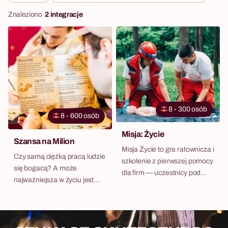
Znaleziono
2 integracje
8 - 300 osób
8 - 600 osób
Misja: Życie
Szansa na Milion
Misja Życie to gra ratownicza i
Czy samą ciężką pracą ludzie
szkolenie z pierwszej pomocy
się bogacą? A może
dla firm — uczestnicy pod
najważniejsza w życiu jest
okiem czynnych ratowników
szansa, która niestety nie
medycznych przechodzą
każdemu się trafia? Poznajcie
przez realistyczne symulacje
Petera – znudzonego
wypadków w całej Polsce.
codziennością,