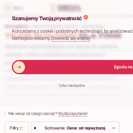
 menu
Menu
Szanujemy Twoją prywatność
Strona główna
Imprezy integracyjne dla firm
Team Building
Korzystamy z cookie i podobnych technologii, by analizować 
TEAM BUILDING
DLA FIRM
trafniejsze reklamy.
Dowiedz się więcej
Skuteczny team building to coś więcej niż wspólna
zabawa. Dobrze zaprojektowane aktywności
pomagają budować zaufanie, poprawiają komunikację
Zgoda na
i wzmacniają współpracę w zespole. Poniżej
znajdziesz scenariusze team buildingowe dla firm —
Tylko niezbędne
od gier terenowych i teleturniejów po warsztaty oraz
integracyjne wyzwania indoor i outdoor dopasowane
do celów Twojego zespołu.
Nie wiesz od czego zacząć?
Wyślij zapytanie!
Filtry
Sortowanie:
Cena: od najwyższej