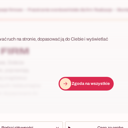
racje firmowe
Przestrzenie eventowe
Hotele dla firm
Realizacje
Skonta
wać ruch na stronie, dopasować ją do Ciebie i wyświetlać
 FIRM
awa. Dobrze
e, poprawiają
j znajdziesz
Zgoda na wszystkie
ych i teleturniejów
oor dopasowane do
Rodzaj aktywności
Cena za osobę