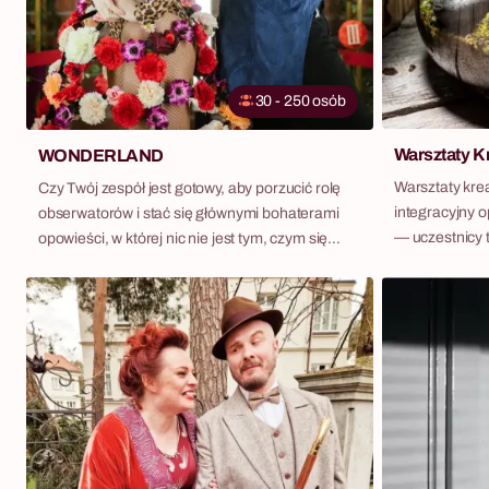
30 - 250 osób
Warsztaty Kr
WONDERLAND
Warsztaty krea
Czy Twój zespół jest gotowy, aby porzucić rolę
integracyjny 
obserwatorów i stać się głównymi bohaterami
— uczestnicy 
opowieści, w której nic nie jest tym, czym się
konkretnego, 
wydaje? Zapraszamy do Wonderland – naszego
długo po powro
niezwykłego widowiska z pogranicza teatru i gry,
bez ekranów. W ofercie mamy pięć
inspirowanego surrealistycznym światem „Alicji
dedykowanych 
w Krainie Czarów”. To nie jest kolejna impreza
każda z własn
tematyczna. To interaktywna przygoda, w której
Od florystycz
wskazówki przybliżają do wygranej, a każda
life, przez tw
decyzja może zmienić bieg wydarzeń. Zanurzcie
kosmetyków, po
się w świecie pełnym zagadek, zjawiskowych
z misją CSR. Fabryka Atrakcji działa jako
pokazów artystycznych i postaci, które na długo
mobilna prac