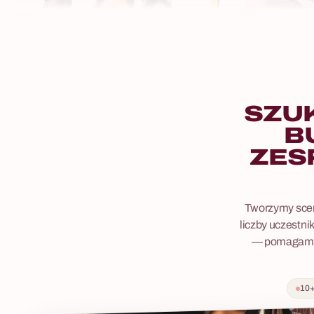
SZU
B
ZES
Tworzymy scen
8 - 120 osób
liczby uczestnik
— pomagamy o
Warsztaty B
Sabotażysta – Misja Agent
Warsztaty bar
Gra psychologiczna stworzona z psychologami
10+
scenariusz, w 
— ujawnia role w zespole i uczy uważności.
miksologii, ry