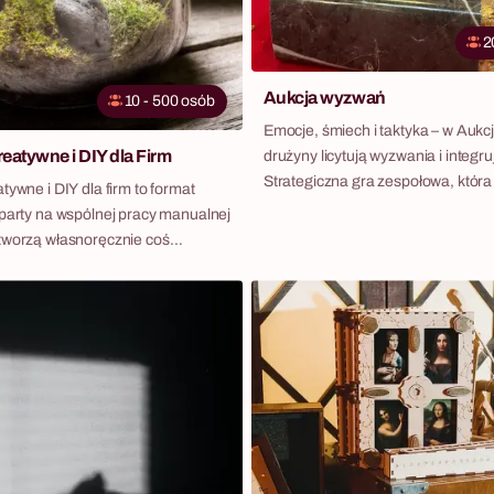
2
Aukcja wyzwań
10 - 500 osób
Emocje, śmiech i taktyka – w Auk
eatywne i DIY dla Firm
drużyny licytują wyzwania i integruj
Strategiczna gra zespołowa, która
tywne i DIY dla firm to format
rywalizacji z dobrą zabawą. Prawd
oparty na wspólnej pracy manualnej
emocje przy licytacji i wyzwania, k
tworzą własnoręcznie coś
zdobyć… i wykonać, aby pomnożyć 
zabierają do domu i pamiętają
cie. Bez presji, bez rywalizacji,
kategorii warsztatów dla firm —
ym charakterem i grupą docelową.
nych warsztatów w klimacie slow
orzenie świec i naturalnych
 tradycyjne rękodzieło i działania
ownia — przywozimy wszystkie