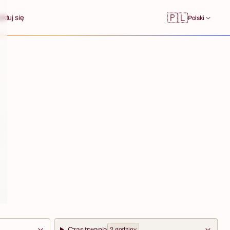
🇵🇱
ktuj się
Polski
Czas trwania
2 godziny