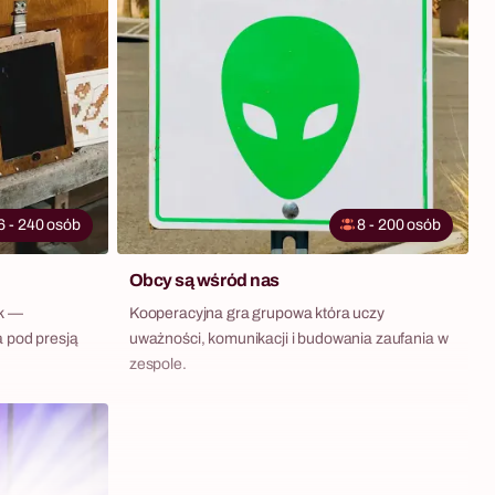
się w elegancką pracownię artystyczną. Fabryka
Atrakcji organizuje Art & Wine w całej Polsce —
przywozimy sztalugi, farby, płótna i pełne
zabezpieczenie przestrzeni do wskazanego
przez klienta hotelu, biura lub restauracji. Dla
grup od 5 do 200 osób.
6 - 240 osób
8 - 200 osób
Obcy są wśród nas
ek —
Kooperacyjna gra grupowa która uczy
a pod presją
uważności, komunikacji i budowania zaufania w
zespole.