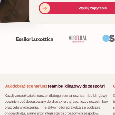
Wyślij zapytanie
Jak dobrać scenariusz
team buildingowy do zespołu?
G
Każdy zespół działa inaczej, dlatego scenariusz team buildingowy
O
powinien być dopasowany do charakteru grupy, liczby uczestników
t
oraz celu wydarzenia. Inne aktywności sprawdzą się podczas
s
onboardingu, a inne przy integracji rozproszonych zespołów.
p