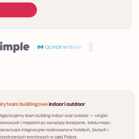
ry team buildingowe
indoor i outdoor
rganizujemy team building indoor oraz outdoor — od gier
erenowych i miejskich po warsztaty kreatywne, teleturnieje i
cenariusze integracyjne realizowane w hotelach, biurach i
rzestrzeniach eventowych w całej Polsce.