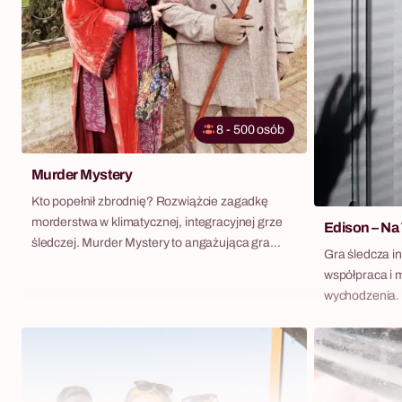
pozostaną w Waszej pamięci.
materiały i in
biura lub sali 
8 - 500 osób
Murder Mystery
Kto popełnił zbrodnię? Rozwiążcie zagadkę
morderstwa w klimatycznej, integracyjnej grze
Edison – Na
śledczej. Murder Mystery to angażująca gra
Gra śledcza i
scenariuszowa z kryminalnym twistem.
współpraca i 
Przesłuchania, zagadki, podpowiedzi i
wychodzenia.
animowane sceny z epoki – idealna propozycja
na imprezy firmowe i integrację zespołu w
zupełnie nowym wydaniu!