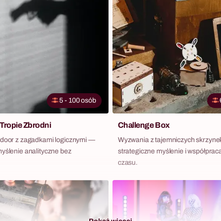
struktorów do wskazanego hotelu,
konferencyjnej w całej Polsce.
5 - 100 osób
 Tropie Zbrodni
Challenge Box
ndoor z zagadkami logicznymi —
Wyzwania z tajemniczych skrzyn
myślenie analityczne bez
strategiczne myślenie i współprac
czasu.