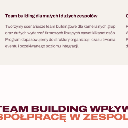
Team building dla małych i dużych zespołów
O
Tworzymy scenariusze team buildingowe dla kameralnych grup
R
oraz dużych wydarzeń firmowych liczących nawet kilkaset osób.
W
Program dopasowujemy do struktury organizacji, czasu trwania
P
eventu i oczekiwanego poziomu integracji.
d
TEAM
BUILDING
WPŁY
SPÓŁPRACĘ
W
ZESPO