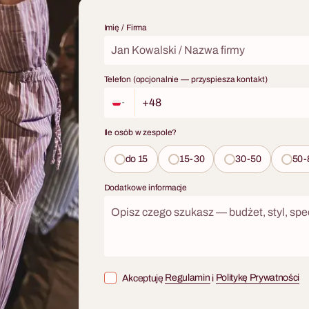
zagadki, odnaleźć klucz do jej kajd
lnie tworzą koktajle — wszystko
sekret? Każda decyzja zmienia bi
ofesjonalnego barmana
Imię / Firma
Fabryka Atrakcji organizuje Ucztę
 Każdy uczestnik pracuje na
kompleksowo — lokalizacja, cater
owisku barmańskim, przechodzi
techniczna i opieka koordynatora 
y nauki technik i koktajli, a całość
Telefon (opcjonalnie — przyspiesza kontakt)
fakturze. Format dostępny w język
ektakularnym pokazem flair. To
angielskim, dla grup 30–200 osób
łączy zdrową rywalizację między
ealną wiedzą, którą uczestnicy
Ile osób w zespole?
sobą do domu — e-book z
afia do każdego po zakończeniu.
do 15
15-30
30-50
50-
tępne są w wariancie
 bezalkoholowym (mocktails) —
Dodatkowe informacje
pasować je do każdej grupy bez
Akceptuję
Regulamin
i
Politykę Prywatności