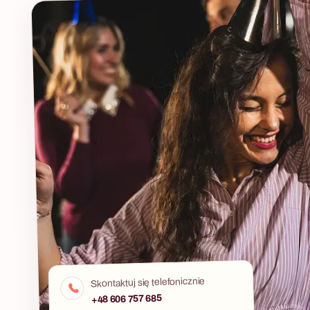
Barman i wspó
pod okiem pr
prowadzącego.
własnym stan
przez trzy rund
kończy się sp
format, który 
drużynami z r
zabierają ze 
przepisami tr
Warsztaty dos
alkoholowym i
co pozwala do
wyjątków.
Skontaktuj się telefonicznie
+48 606 757 685