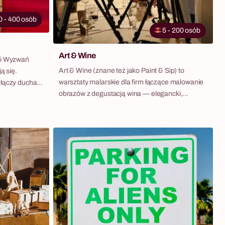
0 - 400 osób
5 - 200 osób
Art & Wine
cji Wyzwań
Art & Wine (znane też jako Paint & Sip) to
ą się.
warsztaty malarskie dla firm łączące malowanie
 łączy ducha
obrazów z degustacją wina — elegancki,
ziwa aukcja,
relaksujący format który nie wymaga żadnych
tóre trzeba
umiejętności artystycznych i kończy się czymś
swój kapitał!
namacalnym: każdy uczestnik wychodzi z
własnoręcznie namalowanym płótnem.
Doświadczeni instruktorzy prowadzą
uczestników krok po kroku — od pierwszego
szkicu po finalne pociągnięcia pędzlem. Do
wyboru: wszyscy malują jeden wspólny motyw
(np. interpretację logo firmy) lub każdy tworzy
własne dzieło. W tle relaksująca muzyka, w dłoni
kieliszek wina — i sala konferencyjna zamienia