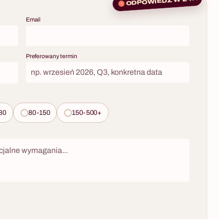
ODPOWIEDŹ W 24H
an i odkryć
eg wieczoru.
Email
 z Sekretem
ing, obsługa
na jednej
Preferowany termin
u polskim i
.
80
80-150
150-500+