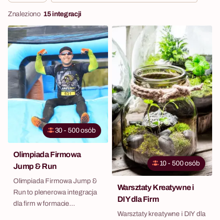
Znaleziono
15 integracji
30 - 500 osób
Olimpiada Firmowa
10 - 500 osób
Jump & Run
Olimpiada Firmowa Jump &
Warsztaty Kreatywne i
Run to plenerowa integracja
DIY dla Firm
dla firm w formacie
Warsztaty kreatywne i DIY dla
gigantycznych dmuchanych