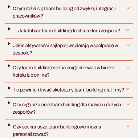
Czym różni się team building od zwykłej integracji
pracowników?
Jak dobrać team building do charakteru zespołu?
Jakie aktywności najlepiej wspierają współpracę w
zespole?
Czy team building można zorganizować w biurze,
hotelu lub online?
Ile powinien trwać skuteczny team building dla firmy?
Czy organizujecie team building dla małych i dużych
zespołów?
Czy scenariusze team buildingowe można
personalizować?