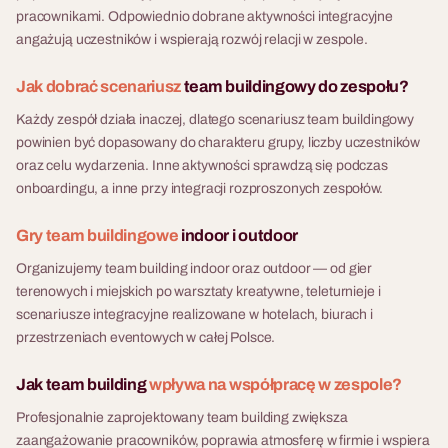
autonomią — każda wybiera
pracownikami. Odpowiednio dobrane aktywności integracyjne
własną strategię śledztwa,
10 - 200 osób
angażują uczestników i wspierają rozwój relacji w zespole.
zarządza czasem i podejmuje
8 - 500 osób
decyzje pod presją. Na koniec
Warsztaty Barmańskie
Jak dobrać scenariusz
team buildingowy do zespołu?
każda drużyna musi oskarżyć
Warsztaty barmańskie to
Eco Challenge
Każdy zespół działa inaczej, dlatego scenariusz team buildingowy
konkretną osobę i uzasadnić
team buildingowy scenariusz,
powinien być dopasowany do charakteru grupy, liczby uczestników
swój wybór. Gra rozgrywa się
Eco Challenge to
w którym uczestnicy uczą się
oraz celu wydarzenia. Inne aktywności sprawdzą się podczas
zazwyczaj w plenerze — w
proekologiczna gra terenowa
miksologii, rywalizują w
onboardingu, a inne przy integracji rozproszonych zespołów.
lesie lub parku — i nie
dla firm, w której drużyny
konkursie Master Barman i
wymaga żadnego
rywalizują o jak największą
wspólnie tworzą koktajle —
Gry team buildingowe
indoor i outdoor
przygotowania ze strony
liczbę liści — eksplorując
wszystko pod okiem
uczestników. Fabryka Atrakcji
teren, rozwiązując zadania z
Organizujemy team building indoor oraz outdoor — od gier
profesjonalnego barmana
organizuje Las Zbrodni
dziedziny ekologii i wykonując
terenowych i miejskich po warsztaty kreatywne, teleturnieje i
prowadzącego. Każdy
kompleksowo — od doboru
wyzwania manualne.
scenariusze integracyjne realizowane w hotelach, biurach i
uczestnik pracuje na własnym
lokalizacji i weryfikacji terenu,
Wszystko na świeżym
przestrzeniach eventowych w całej Polsce.
stanowisku barmańskim,
przez transport i logistykę, po
powietrzu, bez telefonów, z
przechodzi przez trzy rundy
opiekę project managera w
aplikacją webową jako
Jak team building
wpływa na współpracę w zespole?
nauki technik i koktajli, a
dniu eventu. Scenariusz
centrum dowodzenia. To
całość kończy się
Profesjonalnie zaprojektowany team building zwiększa
działa jako samodzielna
scenariusz który łączy team
spektakularnym pokazem
zaangażowanie pracowników, poprawia atmosferę w firmie i wspiera
atrakcja lub jako element
building z realną edukacją