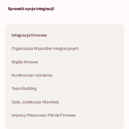
rozwiązywać najgłębsze konflikty poprzez
najpotężniejs
psychologię i wspólną zabawę.
Sprawdź opcje integracji!
nowoczesnego 
Integracje firmowe
Organizacja Wyjazdów Integracyjnych
Wigilie firmowe
Konferencje i szkolenia
Team Building
Gale, Jubileusze i Bankiety
Imprezy Plenerowe i Pikniki Firmowe