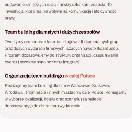
flair. To format, który łączy
20 - 500 osób
budowanie silniejszych relacji między członkami zespołu. To
wyjazdu integracyjnego z
ekologiczną. Uczestnicy nie
zdrową rywalizację między
inwestycja, która realnie wpływa na komunikację i efektywność
hotelem.
tylko odpowiadają na pytania
drużynami z realną wiedzą,
pracy.
Ekspedycja Express - gra
— budują własnoręcznie
którą uczestnicy zabierają ze
działający filtr do wody z
terenowa
sobą do domu — e-book z
Team building dla małych i dużych zespołów
odpadów recyklingowych,
Gra terenowa z aplikacją —
przepisami trafia do każdego
handlują odpadami z innymi
zarządzanie zasobami i
Tworzymy scenariusze team buildingowe dla kameralnych grup
po zakończeniu. Warsztaty
drużynami i przez cały czas
podejmowanie decyzji w
oraz dużych wydarzeń firmowych liczących nawet kilkaset osób.
dostępne są w wariancie
gry zbierają nakrętki, które po
czasie rzeczywistym.
Program dopasowujemy do struktury organizacji, czasu trwania
alkoholowym i
evencie trafiają do Hospicjum
eventu i oczekiwanego poziomu integracji.
bezalkoholowym (mocktails)
dla Dzieci. Finał to Eco Food
— co pozwala dopasować je
Blind Test — ślepa próba eco
Organizacja team buildingu
w całej Polsce
do każdej grupy bez
produktów i ich zamienników.
wyjątków.
Realizujemy team building dla firm w Warszawie, Krakowie,
Fabryka Atrakcji organizuje
Wrocławiu, Trójmieście i innych miastach w całej Polsce. Pomagamy
Eco Challenge kompleksowo
w wyborze lokalizacji, hotelu oraz scenariusza najlepiej
— lokalizacja, transport,
dopasowanego do charakteru wydarzenia.
opieka project managera w
dniu eventu i pełna logistyka.
Scenariusz dostępny w
języku polskim i angielskim,