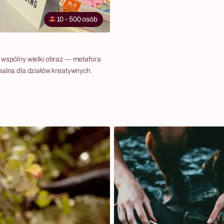
10 - 500 osób
 wspólny wielki obraz — metafora
ealna dla działów kreatywnych.