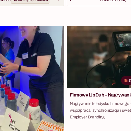
1
Firmowy LipDub – Nagrywani
Nagrywanie teledysku firmowego
współpraca, synchronizacja i świet
Employer Branding.