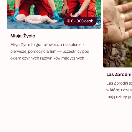
8 - 300 osób
Misja: Życie
Misja Życie to gra ratownicza i szkolenie z
pierwszej pomocy dla firm — uczestnicy pod
okiem czynnych ratowników medycznych
przechodzą przez realistyczne symulacje
wypadków w całej Polsce. Pod okiem czynnych
Las Zbrodni
ratowników medycznych drużyny mierzą się z
Las Zbrodni to
realistycznymi symulacjami wypadków — z
w której uczes
profesjonalnymi aktorami, sztuczną krwią,
mają cztery g
defibrylatorami AED i sprzętem medycznym
seryjnego mor
który wygląda i działa jak prawdziwy. To jedyny
przesłuchując 
format integracyjny który nie tylko genialnie
podejrzanych.
angażuje zespół, ale przekazuje wiedzę która
konwencji psy
jutro może uratować komuś życie. Uczestnicy
od 2 do 6 osób