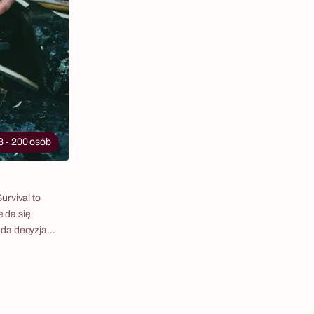
które po evencie trafiają do Hospicjum dla
Dzieci. Finał to Eco Food Blind Test — ślepa
próba eco produktów i ich zamienników. Fabryka
Atrakcji organizuje Eco Challenge kompleksowo
— lokalizacja, transport, opieka project
managera w dniu eventu i pełna logistyka.
Scenariusz dostępny w języku polskim i
angielskim, dla grup od 8 do 500 uczestników.
8 - 200 osób
urvival to
e da się
żda decyzja
ziała razem,
dwa
 militarna