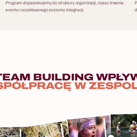
Program dopasowujemy do struktury organizacji, czasu trwania
P
eventu i oczekiwanego poziomu integracji.
d
TEAM
BUILDING
WPŁY
SPÓŁPRACĘ
W
ZESPO