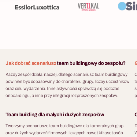
Jak dobrać scenariusz
team buildingowy do zespołu?
G
Każdy zespół działa inaczej, dlatego scenariusz team buildingowy
O
powinien być dopasowany do charakteru grupy, liczby uczestników
t
oraz celu wydarzenia. Inne aktywności sprawdzą się podczas
s
onboardingu, a inne przy integracji rozproszonych zespołów.
p
Team building dla małych i dużych zespołów
O
Tworzymy scenariusze team buildingowe dla kameralnych grup
R
oraz dużych wydarzeń firmowych liczących nawet kilkaset osób.
W