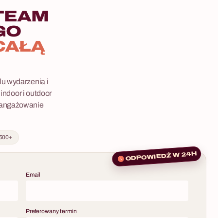
TEAM
GO
CAŁĄ
u wydarzenia i
 indoor i outdoor
zaangażowanie
 500+
ODPOWIEDŹ W 24H
Email
Preferowany termin