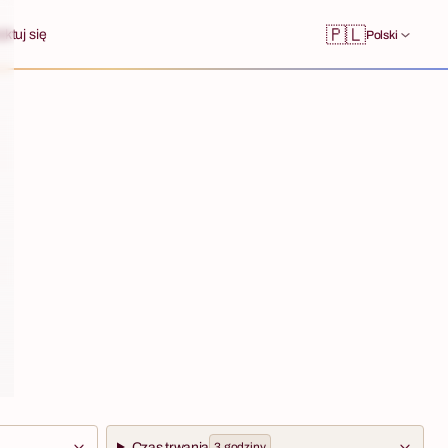
🇵🇱
ktuj się
Polski
Czas trwania
3 godziny