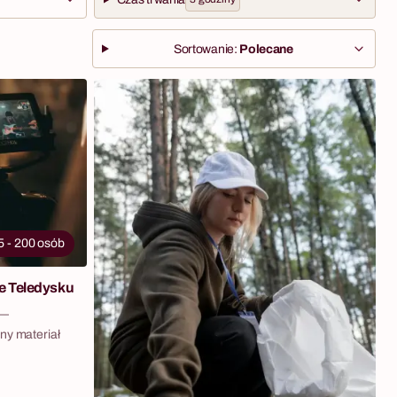
Sortowanie:
Polecane
5 - 200 osób
e Teledysku
 —
ny materiał