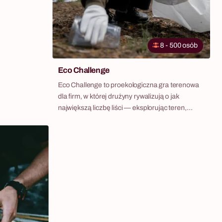
8 - 500 osób
Eco Challenge
Eco Challenge to proekologiczna gra terenowa
dla firm, w której drużyny rywalizują o jak
największą liczbę liści — eksplorując teren,
rozwiązując zadania z dziedziny ekologii i
wykonując wyzwania manualne. Wszystko na
świeżym powietrzu, bez telefonów, z aplikacją
webową jako centrum dowodzenia. To
scenariusz który łączy team building z realną
edukacją ekologiczną. Uczestnicy nie tylko
odpowiadają na pytania — budują
własnoręcznie działający filtr do wody z odpadów
recyklingowych, handlują odpadami z innymi
drużynami i przez cały czas gry zbierają nakrętki,