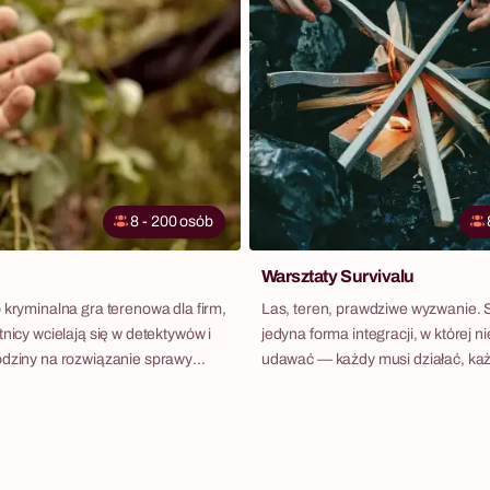
8 - 200 osób
Warsztaty Survivalu
 kryminalna gra terenowa dla firm,
Las, teren, prawdziwe wyzwanie. S
tnicy wcielają się w detektywów i
jedyna forma integracji, w której ni
odziny na rozwiązanie sprawy
udawać — każdy musi działać, ka
dercy — zbierając dowody,
ma konsekwencje, a zespół albo d
świadków i analizując kartoteki 12
albo nie działa wcale. Do wyboru 
 To scenariusz osadzony w
scenariusze: survival w terenie lub
chologicznego thrillera. Drużyny
misja bojowa.
 działają w terenie z pełną