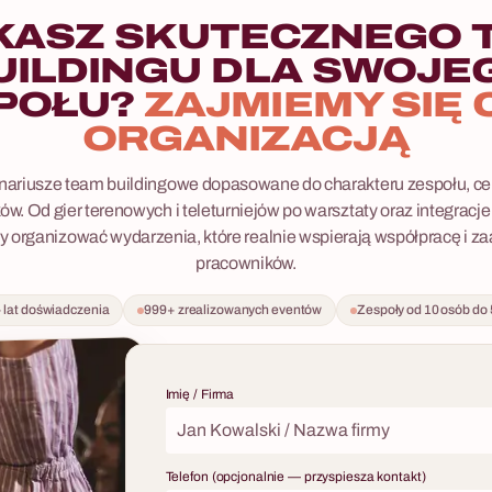
ażda wybiera własną strategię
KASZ SKUTECZNEGO 
ządza czasem i podejmuje decyzje
UILDINGU DLA SWOJE
a koniec każda drużyna musi
POŁU?
ZAJMIEMY SIĘ 
retną osobę i uzasadnić swój
zgrywa się zazwyczaj w plenerze
ORGANIZACJĄ
 parku — i nie wymaga żadnego
 ze strony uczestników. Fabryka
ariusze team buildingowe dopasowane do charakteru zespołu, cel
nizuje Las Zbrodni kompleksowo —
ów. Od gier terenowych i teleturniejów po warsztaty oraz integracje
izacji i weryfikacji terenu, przez
rganizować wydarzenia, które realnie wspierają współpracę i 
gistykę, po opiekę project managera
pracowników.
 Scenariusz działa jako
trakcja lub jako element wyjazdu
 lat doświadczenia
999+ zrealizowanych eventów
Zespoły od 10 osób do
o z hotelem.
Imię / Firma
Telefon (opcjonalnie — przyspiesza kontakt)