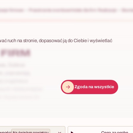
racje firmowe
Przestrzenie eventowe
Hotele dla firm
Realizacje
Skonta
wać ruch na stronie, dopasować ją do Ciebie i wyświetlać
 FIRM
awa. Dobrze
e, poprawiają
j znajdziesz
Zgoda na wszystkie
ych i teleturniejów
oor dopasowane do
wności
Na świeżym powietrzu
Cena za osobę