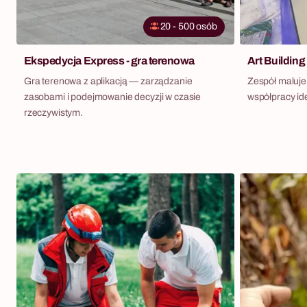
20 - 500 osób
Ekspedycja Express - gra terenowa
Art Building
Gra terenowa z aplikacją — zarządzanie
Zespół maluje
zasobami i podejmowanie decyzji w czasie
współpracy id
rzeczywistym.