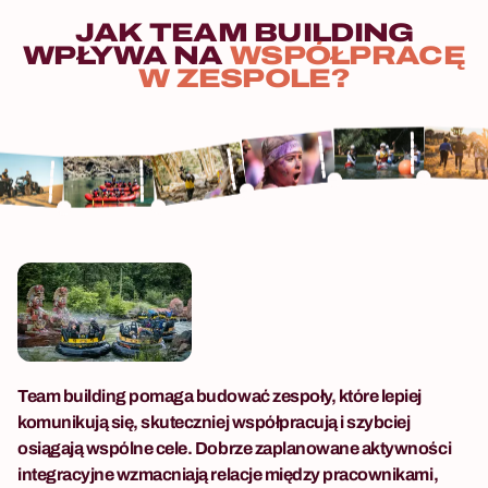
działa jako samodzielna
JAK
TEAM
BUILDING
atrakcja lub jako element
WPŁYWA
NA
WSPÓŁPRACĘ
wyjazdu integracyjnego z
W
ZESPOLE?
hotelem.
Team building pomaga budować zespoły, które lepiej
komunikują się, skuteczniej współpracują i szybciej
osiągają wspólne cele. Dobrze zaplanowane aktywności
integracyjne wzmacniają relacje między pracownikami,