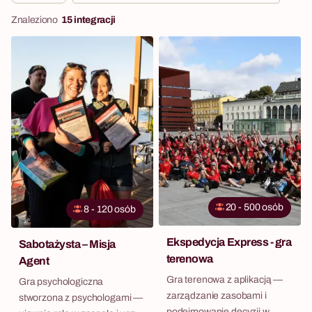
Znaleziono
15 integracji
20 - 500 osób
8 - 120 osób
Ekspedycja Express - gra
Sabotażysta – Misja
terenowa
Agent
Gra terenowa z aplikacją —
Gra psychologiczna
zarządzanie zasobami i
stworzona z psychologami —
podejmowanie decyzji w