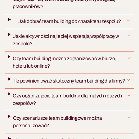
pracowników?
Jak dobrać team building do charakteru zespołu?
Jakie aktywności najlepiej wspierają współpracę w
zespole?
Czy team building można zorganizować w biurze,
hotelu lub online?
Ile powinien trwać skuteczny team building dla firmy?
Czy organizujecie team building dla małych i dużych
zespołów?
Czy scenariusze team buildingowe można
personalizować?