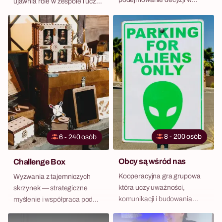
ujawnia role w zespole i uczy
czasie rzeczywistym.
uważności.
8 - 200 osób
6 - 240 osób
Obcy są wśród nas
Challenge Box
Kooperacyjna gra grupowa
Wyzwania z tajemniczych
która uczy uważności,
skrzynek — strategiczne
komunikacji i budowania
myślenie i współpraca pod
zaufania w zespole.
presją czasu.