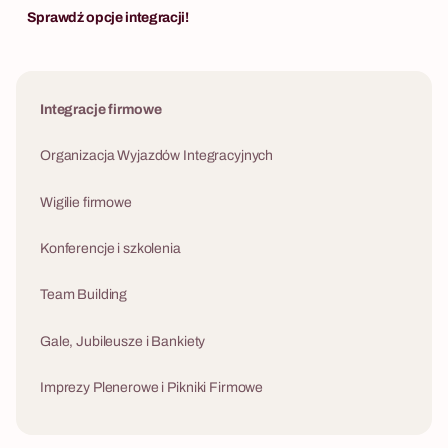
psychologię i wspólną zabawę.
Sprawdź opcje integracji!
nowoczesnego 
Integracje firmowe
Organizacja Wyjazdów Integracyjnych
Wigilie firmowe
Konferencje i szkolenia
Team Building
Gale, Jubileusze i Bankiety
Imprezy Plenerowe i Pikniki Firmowe