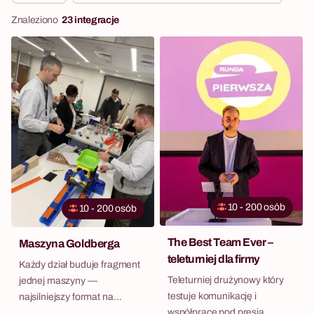
Znaleziono
23 integracje
10 - 200 osób
10 - 200 osób
The Best Team Ever –
Maszyna Goldberga
teleturniej dla firmy
Każdy dział buduje fragment
Teleturniej drużynowy który
jednej maszyny —
testuje komunikację i
najsilniejszy format na
współpracę pod presją
przełamanie silosów.