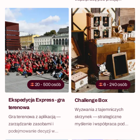
rywalizacji.
20 - 500 osób
6 - 240 osób
Ekspedycja Express - gra
Challenge Box
terenowa
Wyzwania z tajemniczych
skrzynek — strategiczne
Gra terenowa z aplikacją —
myślenie i współpraca pod
zarządzanie zasobami i
presją czasu.
podejmowanie decyzji w
czasie rzeczywistym.