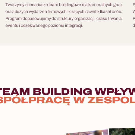
Tworzymy scenariusze team buildingowe dla kameralnych grup
R
oraz dużych wydarzeń firmowych liczących nawet kilkaset osób.
W
Program dopasowujemy do struktury organizacji, czasu trwania
P
eventu i oczekiwanego poziomu integracji.
d
TEAM
BUILDING
WPŁY
SPÓŁPRACĘ
W
ZESPO