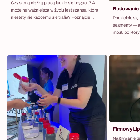
Czy samą ciężką pracą ludzie się bogacą? A
Budowanie
może najważniejsza w życiu jest szansa, która
niestety nie każdemu się trafia? Poznajcie
Podzielcie się
Petera – znudzonego codziennością,
segmenty — a 
ekscentrycznego miliardera i technologicznego
most, po któr
krezusa. Postanowił on wpłynąć na życie kilku
Budowanie mos
osób i dać im szansę na zdobycie okrągłego
building, w kt
miliona. Szansa na Milion to niezwykle
naraz: żaden 
wciągająca gra integracyjna dla firm, w której
most stanie ty
uczestnicy stają się głównymi bohaterami
się co do wymi
interaktywnego filmu. Zwycięzcami nie będą
zadanie inżyni
losowo wybrani szczęściarze. O triumfie
ograniczonymi 
zdecyduje spryt, nieszablonowe myślenie i
wywołuje emoc
skuteczna komunikacja w zespole.
technicznej: l
planowanie.
Firmowy Lip
Nagrywanie t