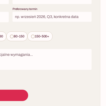
szystko na
z aplikacją
Preferowany termin
. To
ng z realną
ie tylko
 wody z odpadów
80
80-150
150-500+
i z innymi
erają nakrętki,
cjum dla
st — ślepa
ników. Fabryka
e kompleksowo
oject
gistyka.
kim i
czestników.