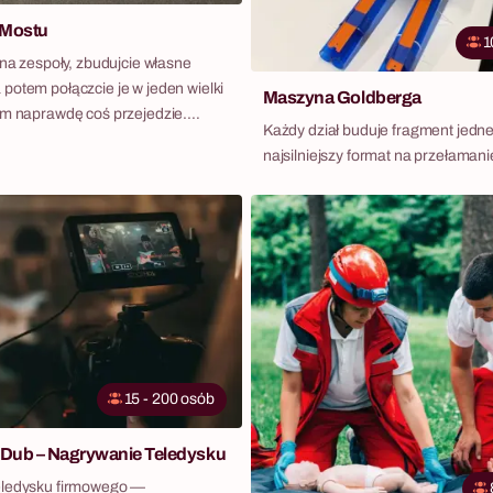
 Mostu
1
 na zespoły, zbudujcie własne
potem połączcie je w jeden wielki
Maszyna Goldberga
ym naprawdę coś przejedzie.
Każdy dział buduje fragment jed
tu to konstrukcyjny team
najsilniejszy format na przełamani
órym sukces zależy od wszystkich
segment nie zadziała osobno, a
lko wtedy, gdy zespoły dogadają
arów, tempa i kolejności. To
eryjne w pigułce — z presją czasu,
materiałami i finałem, który
je. Nie trzeba żadnej wiedzy
iczy się współpraca, komunikacja i
15 - 200 osób
Dub – Nagrywanie Teledysku
eledysku firmowego —