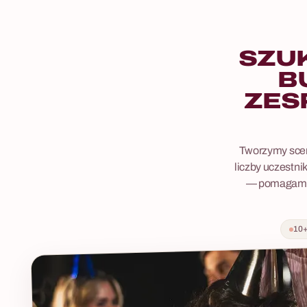
SZU
B
ZES
Tworzymy scen
8 - 200 osób
liczby uczestnik
— pomagamy o
Las Zbrodni
Las Zbrodni to kryminalna gra terenowa dla firm,
10+
Warsztaty K
w której uczestnicy wcielają się w detektywów i
mają cztery godziny na rozwiązanie sprawy
Wspólne gotowa
seryjnego mordercy — zbierając dowody,
jakikolwiek wo
przesłuchując świadków i analizując kartoteki 12
prezes i stażys
podejrzanych. To scenariusz osadzony w
risotto ma wł