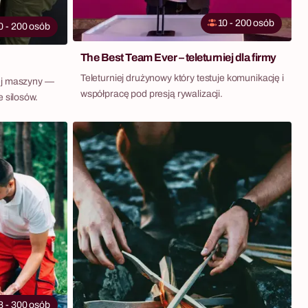
10 - 200 osób
0 - 200 osób
The Best Team Ever – teleturniej dla firmy
Teleturniej drużynowy który testuje komunikację i
nej maszyny —
współpracę pod presją rywalizacji.
e silosów.
8 - 300 osób