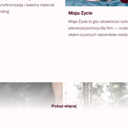
nchronizacja i świetny materiał
nding.
Misja: Życie
Misja Życie to gra ratownicza i szk
pierwszej pomocy dla firm — ucze
okiem czynnych ratowników medy
przechodzą przez realistyczne sy
wypadków w całej Polsce. Pod ok
ratowników medycznych drużyny m
realistycznymi symulacjami wypa
profesjonalnymi aktorami, sztuczn
defibrylatorami AED i sprzętem 
który wygląda i działa jak prawdziw
format integracyjny który nie tylko
angażuje zespół, ale przekazuje w
jutro może uratować komuś życie.
Pokaż więcej
wychodzą z umiejętnościami resusc
obsługi defibrylatora i tamowania
z certyfikatem potwierdzającym ic
kompetencje. Fabryka Atrakcji org