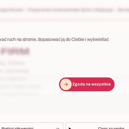
racje firmowe
Przestrzenie eventowe
Hotele dla firm
Realizacje
Skonta
wać ruch na stronie, dopasować ją do Ciebie i wyświetlać
 FIRM
awa. Dobrze
e, poprawiają
j znajdziesz
Zgoda na wszystkie
ych i teleturniejów
oor dopasowane do
Rodzaj aktywności
Cena za osobę