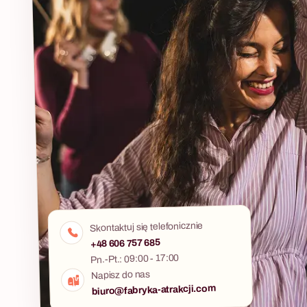
konwencji psychologicznego thrillera. Drużyny
kulinarne dla 
od 2 do 6 osób działają w terenie z pełną
każdego, nie 
autonomią — każda wybiera własną strategię
wejściu i zaws
śledztwa, zarządza czasem i podejmuje decyzje
sposób — wspó
pod presją. Na koniec każda drużyna musi
przygotowany
oskarżyć konkretną osobę i uzasadnić swój
wybór. Gra rozgrywa się zazwyczaj w plenerze
— w lesie lub parku — i nie wymaga żadnego
przygotowania ze strony uczestników. Fabryka
Atrakcji organizuje Las Zbrodni kompleksowo —
od doboru lokalizacji i weryfikacji terenu, przez
transport i logistykę, po opiekę project managera
w dniu eventu. Scenariusz działa jako
samodzielna atrakcja lub jako element wyjazdu
Skontaktuj się telefonicznie
integracyjnego z hotelem.
+48 606 757 685
Pn.-Pt.: 09:00 - 17:00
Napisz do nas
biuro@fabryka-atrakcji.com