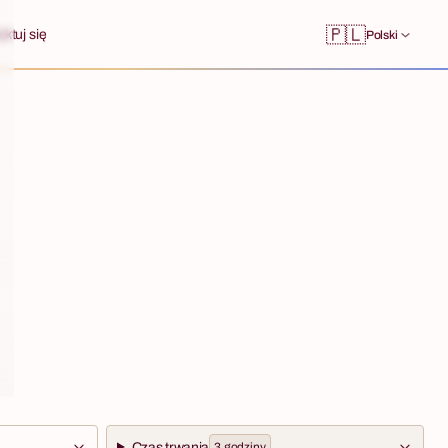
🇵🇱
ktuj się
Polski
Czas trwania
3 godziny