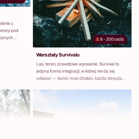
olenie z
stnicy pod
cznych
8 - 200 osób
mulacje
iem czynnych
Warsztaty Survivalu
ierzą się z
Las, teren, prawdziwe wyzwanie. Survival to
dków — z
jedyna forma integracji, w której nie da się
ą krwią,
udawać — każdy musi działać, każda decyzja
medycznym
ma konsekwencje, a zespół albo działa razem,
y. To jedyny
albo nie działa wcale. Do wyboru dwa
 genialnie
scenariusze: survival w terenie lub militarna
iedzę która
misja bojowa.
 Uczestnicy
ytacji,
 krwotoków — i
h
anizuje Misję