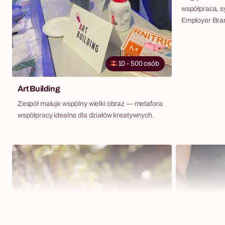
współpraca, sy
Employer Bra
10 - 500 osób
Art Building
Zespół maluje wspólny wielki obraz — metafora
współpracy idealna dla działów kreatywnych.