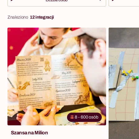
Znaleziono
12 integracji
8 - 600 osób
Szansa na Milion