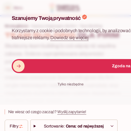
 menu
Menu
Szanujemy Twoją prywatność
Strona główna
Imprezy integracyjne dla firm
Team Building
Korzystamy z cookie i podobnych technologii, by analizować 
TEAM BUILDING
DLA FIRM
trafniejsze reklamy.
Dowiedz się więcej
Skuteczny team building to coś więcej niż wspólna
zabawa. Dobrze zaprojektowane aktywności
pomagają budować zaufanie, poprawiają komunikację
Zgoda na
i wzmacniają współpracę w zespole. Poniżej
znajdziesz scenariusze team buildingowe dla firm —
Tylko niezbędne
od gier terenowych i teleturniejów po warsztaty oraz
integracyjne wyzwania indoor i outdoor dopasowane
do celów Twojego zespołu.
Nie wiesz od czego zacząć?
Wyślij zapytanie!
Filtry
Sortowanie:
Cena: od najwyższej