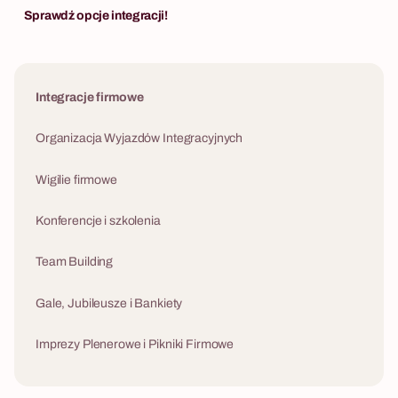
psychologię i wspólną zabawę.
Sprawdź opcje integracji!
nowoczesnego 
Integracje firmowe
Organizacja Wyjazdów Integracyjnych
Wigilie firmowe
Konferencje i szkolenia
Team Building
Gale, Jubileusze i Bankiety
Imprezy Plenerowe i Pikniki Firmowe