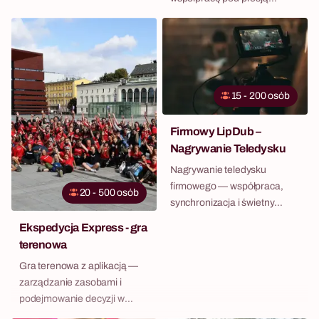
rywalizacji.
15 - 200 osób
Firmowy LipDub –
Nagrywanie Teledysku
Nagrywanie teledysku
firmowego — współpraca,
20 - 500 osób
synchronizacja i świetny
materiał Employer Branding.
Ekspedycja Express - gra
terenowa
Gra terenowa z aplikacją —
zarządzanie zasobami i
podejmowanie decyzji w
czasie rzeczywistym.