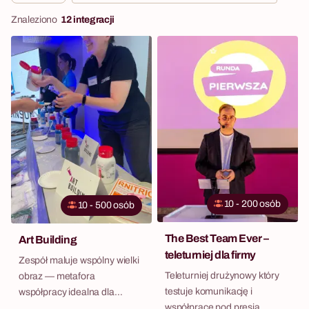
Znaleziono
12 integracji
10 - 200 osób
10 - 500 osób
The Best Team Ever –
Art Building
teleturniej dla firmy
Zespół maluje wspólny wielki
Teleturniej drużynowy który
obraz — metafora
testuje komunikację i
współpracy idealna dla
współpracę pod presją
działów kreatywnych.