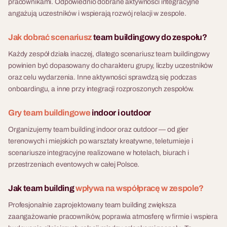
pracownikami. Odpowiednio dobrane aktywności integracyjne
terenie lub militarna misja
angażują uczestników i wspierają rozwój relacji w zespole.
bojowa.
Jak dobrać scenariusz
team buildingowy do zespołu?
Każdy zespół działa inaczej, dlatego scenariusz team buildingowy
powinien być dopasowany do charakteru grupy, liczby uczestników
oraz celu wydarzenia. Inne aktywności sprawdzą się podczas
onboardingu, a inne przy integracji rozproszonych zespołów.
Gry team buildingowe
indoor i outdoor
Organizujemy team building indoor oraz outdoor — od gier
terenowych i miejskich po warsztaty kreatywne, teleturnieje i
scenariusze integracyjne realizowane w hotelach, biurach i
przestrzeniach eventowych w całej Polsce.
Jak team building
wpływa na współpracę w zespole?
Profesjonalnie zaprojektowany team building zwiększa
zaangażowanie pracowników, poprawia atmosferę w firmie i wspiera