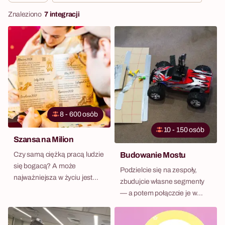
Znaleziono
7 integracji
8 - 600 osób
10 - 150 osób
Szansa na Milion
Czy samą ciężką pracą ludzie
Budowanie Mostu
się bogacą? A może
Podzielcie się na zespoły,
najważniejsza w życiu jest
zbudujcie własne segmenty
szansa, która niestety nie
— a potem połączcie je w
każdemu się trafia? Poznajcie
jeden wielki most, po którym
Petera – znudzonego
naprawdę coś przejedzie.
codziennością,