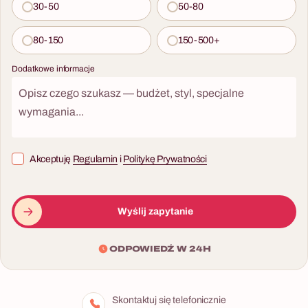
każdego, nie wymaga
30-50
50-80
żadnych umiejętności na
wejściu i zawsze kończy się w
80-150
150-500+
najlepszy możliwy sposób —
wspólną kolacją z
Dodatkowe informacje
własnoręcznie
przygotowanych dań.
Akceptuję
Regulamin
i
Politykę Prywatności
Wyślij zapytanie
ODPOWIEDŹ W 24H
Skontaktuj się telefonicznie