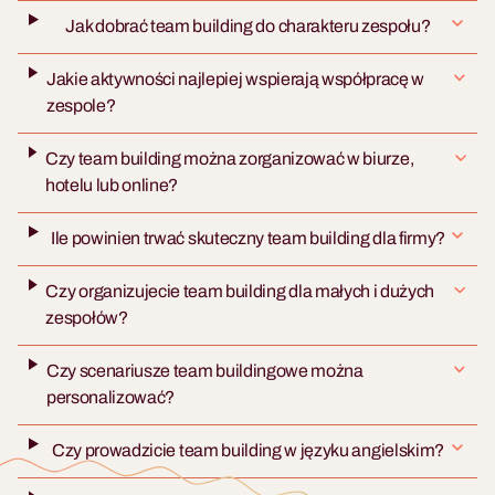
Jak dobrać team building do charakteru zespołu?
Jakie aktywności najlepiej wspierają współpracę w
zespole?
Czy team building można zorganizować w biurze,
hotelu lub online?
Ile powinien trwać skuteczny team building dla firmy?
Czy organizujecie team building dla małych i dużych
zespołów?
Czy scenariusze team buildingowe można
personalizować?
Czy prowadzicie team building w języku angielskim?