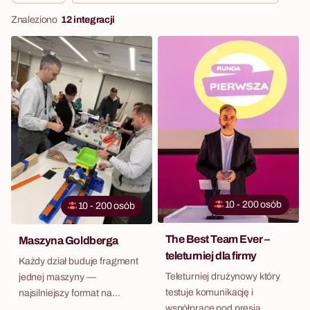
Znaleziono
12 integracji
10 - 200 osób
10 - 200 osób
The Best Team Ever –
Maszyna Goldberga
teleturniej dla firmy
Każdy dział buduje fragment
Teleturniej drużynowy który
jednej maszyny —
testuje komunikację i
najsilniejszy format na
współpracę pod presją
przełamanie silosów.