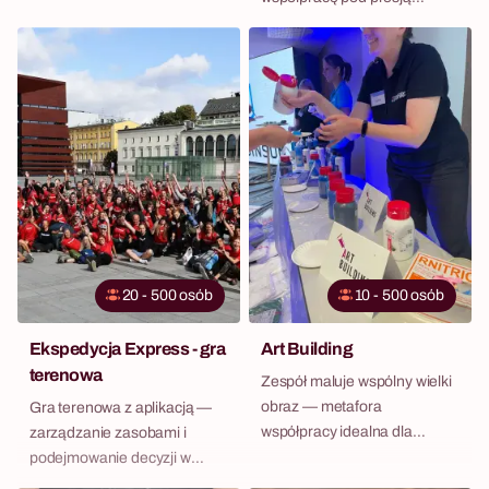
rywalizacji.
20 - 500 osób
10 - 500 osób
Ekspedycja Express - gra
Art Building
terenowa
Zespół maluje wspólny wielki
obraz — metafora
Gra terenowa z aplikacją —
współpracy idealna dla
zarządzanie zasobami i
działów kreatywnych.
podejmowanie decyzji w
czasie rzeczywistym.