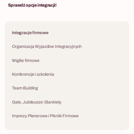
psychologię i wspólną zabawę.
Sprawdź opcje integracji!
nowoczesnego 
Integracje firmowe
Organizacja Wyjazdów Integracyjnych
Wigilie firmowe
Konferencje i szkolenia
Team Building
Gale, Jubileusze i Bankiety
Imprezy Plenerowe i Pikniki Firmowe