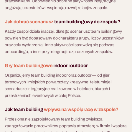
pracownikami. Odpowiednio dobrane aktywności integracyjne
terenie lub militarna misja
lokalizacja, sprzęt, ratownicy
zespoły dogadają się co do
kompleksowo — od doboru
angażują uczestników i wspierają rozwój relacji w zespole.
bojowa.
medyczni i opieka
wymiarów, tempa i kolejności.
lokalizacji i weryfikacji terenu,
koordynatora na jednej
To zadanie inżynieryjne w
przez transport i logistykę, po
Jak dobrać scenariusz
team buildingowy do zespołu?
fakturze. Scenariusz
pigułce — z presją czasu,
opiekę project managera w
dostępny w języku polskim i
ograniczonymi materiałami i
Każdy zespół działa inaczej, dlatego scenariusz team buildingowy
dniu eventu. Scenariusz
angielskim, dla grup od 8 do
finałem, który wywołuje
powinien być dopasowany do charakteru grupy, liczby uczestników
działa jako samodzielna
300 osób.
emocje. Nie trzeba żadnej
oraz celu wydarzenia. Inne aktywności sprawdzą się podczas
atrakcja lub jako element
wiedzy technicznej: liczy się
onboardingu, a inne przy integracji rozproszonych zespołów.
wyjazdu integracyjnego z
współpraca, komunikacja i
hotelem.
planowanie.
Gry team buildingowe
indoor i outdoor
Organizujemy team building indoor oraz outdoor — od gier
terenowych i miejskich po warsztaty kreatywne, teleturnieje i
scenariusze integracyjne realizowane w hotelach, biurach i
przestrzeniach eventowych w całej Polsce.
Jak team building
wpływa na współpracę w zespole?
Profesjonalnie zaprojektowany team building zwiększa
zaangażowanie pracowników, poprawia atmosferę w firmie i wspiera