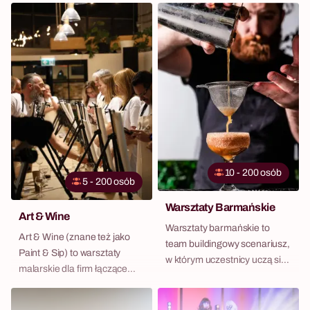
10 - 200 osób
5 - 200 osób
Warsztaty Barmańskie
Art & Wine
Warsztaty barmańskie to
Art & Wine (znane też jako
team buildingowy scenariusz,
Paint & Sip) to warsztaty
w którym uczestnicy uczą się
malarskie dla firm łączące
miksologii, rywalizują w
malowanie obrazów z
konkursie Master Barman i
degustacją wina — elegancki,
wspólnie tworzą koktajle —