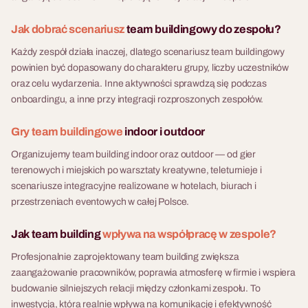
Jak dobrać scenariusz
team buildingowy do zespołu?
Każdy zespół działa inaczej, dlatego scenariusz team buildingowy
powinien być dopasowany do charakteru grupy, liczby uczestników
oraz celu wydarzenia. Inne aktywności sprawdzą się podczas
onboardingu, a inne przy integracji rozproszonych zespołów.
Gry team buildingowe
indoor i outdoor
Organizujemy team building indoor oraz outdoor — od gier
terenowych i miejskich po warsztaty kreatywne, teleturnieje i
scenariusze integracyjne realizowane w hotelach, biurach i
przestrzeniach eventowych w całej Polsce.
Jak team building
wpływa na współpracę w zespole?
Profesjonalnie zaprojektowany team building zwiększa
zaangażowanie pracowników, poprawia atmosferę w firmie i wspiera
budowanie silniejszych relacji między członkami zespołu. To
inwestycja, która realnie wpływa na komunikację i efektywność