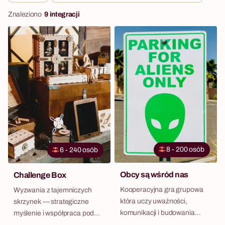
Znaleziono
9 integracji
8 - 200 osób
6 - 240 osób
Obcy są wśród nas
Challenge Box
Kooperacyjna gra grupowa
Wyzwania z tajemniczych
która uczy uważności,
skrzynek — strategiczne
komunikacji i budowania
myślenie i współpraca pod
zaufania w zespole.
presją czasu.