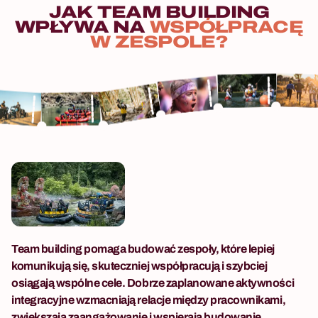
JAK
TEAM
BUILDING
WPŁYWA
NA
WSPÓŁPRACĘ
W
ZESPOLE?
Team building pomaga budować zespoły, które lepiej
komunikują się, skuteczniej współpracują i szybciej
osiągają wspólne cele. Dobrze zaplanowane aktywności
integracyjne wzmacniają relacje między pracownikami,
zwiększają zaangażowanie i wspierają budowanie