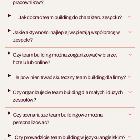
pracowników?
Jak dobrać team building do charakteru zespołu?
Jakie aktywności najlepiej wspierają współpracę w
zespole?
Czy team building można zorganizować w biurze,
hotelu lub online?
Ile powinien trwać skuteczny team building dla firmy?
Czy organizujecie team building dla małych i dużych
zespołów?
Czy scenariusze team buildingowe można
personalizować?
Czy prowadzicie team building w języku angielskim?