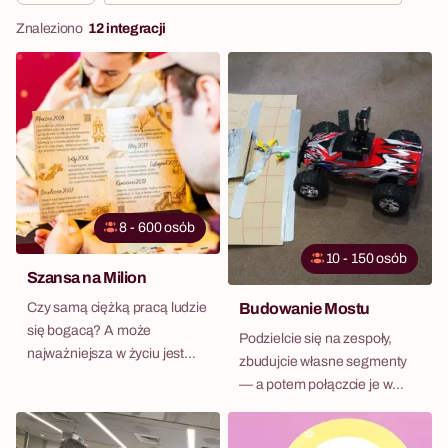
Znaleziono
12 integracji
8 - 600 osób
10 - 150 osób
Szansa na Milion
Czy samą ciężką pracą ludzie
Budowanie Mostu
się bogacą? A może
Podzielcie się na zespoły,
najważniejsza w życiu jest
zbudujcie własne segmenty
szansa, która niestety nie
— a potem połączcie je w
każdemu się trafia? Poznajcie
jeden wielki most, po którym
Petera – znudzonego
naprawdę coś przejedzie.
codziennością,