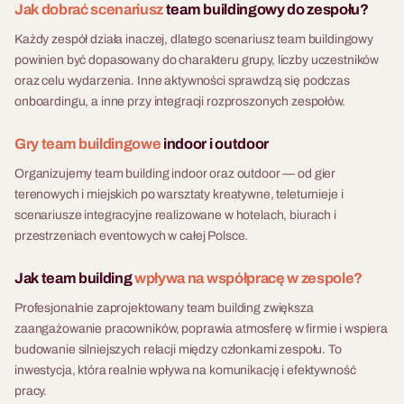
działa jako samodzielna
Jak dobrać scenariusz
team buildingowy do zespołu?
scenariusz który łączy team
atrakcja lub jako element
building z realną edukacją
Każdy zespół działa inaczej, dlatego scenariusz team buildingowy
wyjazdu integracyjnego z
ekologiczną. Uczestnicy nie
powinien być dopasowany do charakteru grupy, liczby uczestników
hotelem.
tylko odpowiadają na pytania
oraz celu wydarzenia. Inne aktywności sprawdzą się podczas
— budują własnoręcznie
onboardingu, a inne przy integracji rozproszonych zespołów.
działający filtr do wody z
odpadów recyklingowych,
Gry team buildingowe
indoor i outdoor
handlują odpadami z innymi
Organizujemy team building indoor oraz outdoor — od gier
drużynami i przez cały czas
terenowych i miejskich po warsztaty kreatywne, teleturnieje i
gry zbierają nakrętki, które po
scenariusze integracyjne realizowane w hotelach, biurach i
evencie trafiają do Hospicjum
przestrzeniach eventowych w całej Polsce.
dla Dzieci. Finał to Eco Food
Blind Test — ślepa próba eco
Jak team building
wpływa na współpracę w zespole?
produktów i ich zamienników.
Fabryka Atrakcji organizuje
Profesjonalnie zaprojektowany team building zwiększa
Eco Challenge kompleksowo
zaangażowanie pracowników, poprawia atmosferę w firmie i wspiera
— lokalizacja, transport,
budowanie silniejszych relacji między członkami zespołu. To
opieka project managera w
inwestycja, która realnie wpływa na komunikację i efektywność
dniu eventu i pełna logistyka.
pracy.
Scenariusz dostępny w