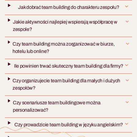
Jak dobrać team building do charakteru zespołu?
Jakie aktywności najlepiej wspierają współpracę w
zespole?
Czy team building można zorganizować w biurze,
hotelu lub online?
Ile powinien trwać skuteczny team building dla firmy?
Czy organizujecie team building dla małych i dużych
zespołów?
Czy scenariusze team buildingowe można
personalizować?
Czy prowadzicie team building w języku angielskim?