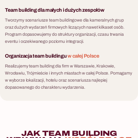
języku polskim i angielskim,
Team building dla małych i dużych zespołów
dla grup od 8 do 500
Tworzymy scenariusze team buildingowe dla kameralnych grup
uczestników.
oraz dużych wydarzeń firmowych liczących nawet kilkaset osób.
Program dopasowujemy do struktury organizacji, czasu trwania
eventu i oczekiwanego poziomu integracji.
Organizacja team buildingu
w całej Polsce
Realizujemy team building dla firm w Warszawie, Krakowie,
Wrocławiu, Trójmieście i innych miastach w całej Polsce. Pomagamy
w wyborze lokalizacji, hotelu oraz scenariusza najlepiej
dopasowanego do charakteru wydarzenia.
JAK
TEAM
BUILDING