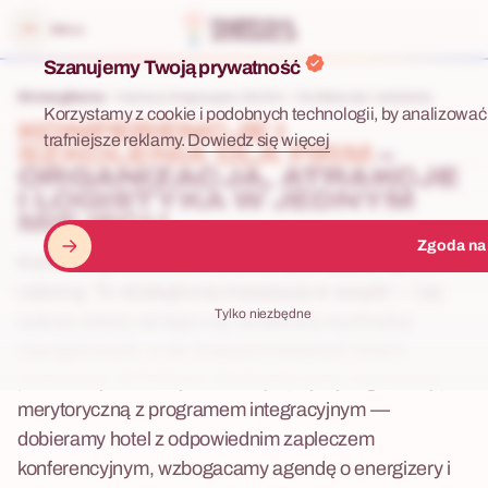
 menu
Menu
Szanujemy Twoją prywatność
Strona główna
Imprezy integracyjne dla firm
Konferencje i szkolenia
Korzystamy z cookie i podobnych technologii, by analizować 
KONFERENCJE I
trafniejsze reklamy.
Dowiedz się więcej
SZKOLENIA DLA FIRM
–
ORGANIZACJA, ATRAKCJE
I LOGISTYKA W JEDNYM
MIEJSCU
Zgoda na
Konferencja lub szkolenie to nie tylko sala, projektor i
catering. To strategiczna inwestycja w zespół — i jej
Tylko niezbędne
sukces zależy od tego czy uczestnicy wychodzą
zaangażowani, a nie zmęczeni kolejnym dniem
prezentacji. W Fabryce Atrakcji łączymy organizację
merytoryczną z programem integracyjnym —
dobieramy hotel z odpowiednim zapleczem
konferencyjnym, wzbogacamy agendę o energizery i