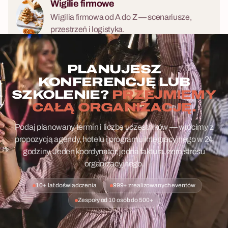
Wigilie firmowe
Wigilia firmowa od A do Z — scenariusze,
przestrzeń i logistyka.
PLANUJESZ
KONFERENCJĘ LUB
SZKOLENIE?
PRZEJMIEMY
CAŁĄ ORGANIZACJĘ.
Podaj planowany termin i liczbę uczestników — wrócimy z
propozycją agendy, hotelu i programu integracyjnego w 24
godziny. Jeden koordynator, jedna faktura, zero stresu
organizacyjnego.
10+ lat doświadczenia
999+ zrealizowanych eventów
Zespoły od 10 osób do 500+