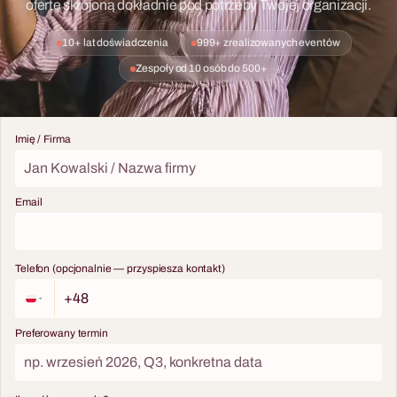
ofertę skrojoną dokładnie pod potrzeby Twojej organizacji.
10+ lat doświadczenia
999+ zrealizowanych eventów
Zespoły od 10 osób do 500+
Imię / Firma
Email
Telefon (opcjonalnie — przyspiesza kontakt)
Preferowany termin