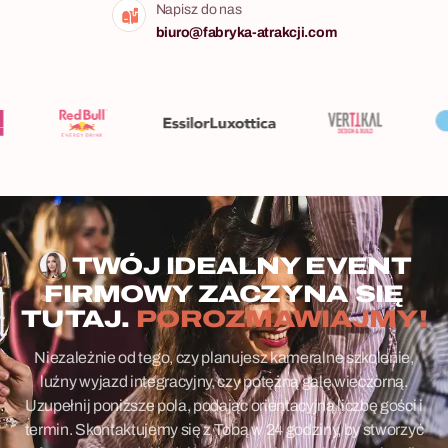
Napisz do nas
biuro@fabryka-atrakcji.com
TWÓJ IDEALNY EVENT
FIRMOWY ZACZYNA SIĘ
TUTAJ.
POROZMAWIAJMY!
Niezależnie od tego, czy planujesz kameralne szkolenie,
luźny wyjazd integracyjny, czy potężną galę wieczorną.
Uzupełnij poniższe pola, podając orientacyjną liczbę gości i
termin. Skontaktujemy się z Tobą w 24 godziny, by stworzyć