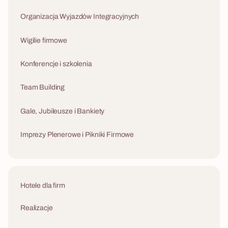
Las Zbrodni kompleksowo — od doboru
lokalizacji i weryfikacji terenu, przez transport i
Organizacja Wyjazdów Integracyjnych
logistykę, po opiekę project managera w dniu
eventu. Scenariusz działa jako samodzielna
Wigilie firmowe
atrakcja lub jako element wyjazdu integracyjnego
z hotelem.
Konferencje i szkolenia
Team Building
Gale, Jubileusze i Bankiety
Imprezy Plenerowe i Pikniki Firmowe
Hotele dla firm
Realizacje