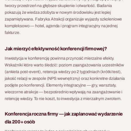
tworzy przestrzeń na głębsze skupienie i otwartość. Badania
pokazują że wiedza zdobyta w nowym środowisku jest lepiej
zapamiętywana. Fabryka Atrakcji organizuje wyjazdy szkoleniowe
kompleksowo — hotel, agenda i program integracyjny na jednej
fakturze.
Jak mierzyć efektywność konferencji firmowej?
Inwestycja w konferencję powinna przynosić mierzalne efekty.
Wskaźniki które warto śledzić: poziom zaangażowania uczestników
(ankieta post-event), retencja wiedzy po 2 tygodniach (krótki test),
jakość relacji w zespole (NPS wewnętrzny) oraz konkretne działania
podjęte po konferencji. Elementy integracyjne — gry, warsztaty,
wieczorne atrakcje — bezpośrednio wpływają na zaangażowanie i
retencję wiedzy. To nie koszt, to inwestycja z mierzalnym zwrotem.
Konferencja roczna firmy — jak zaplanować wydarzenie
dla 200+ osób