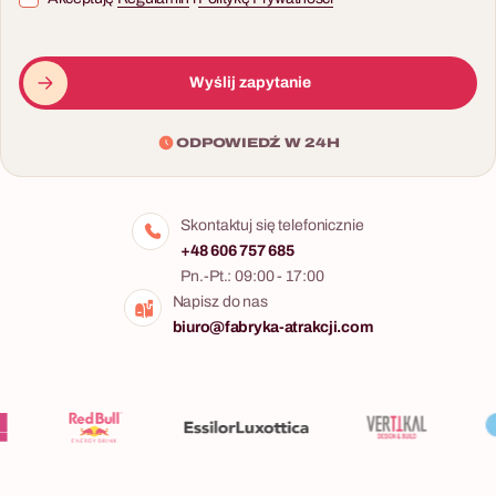
Wieczorny relaks po
Malowanie przy winie jako
konferencji — nauka
relaks po konferencji — każdy
miksologii i konkurs Master
wychodzi z własnym obrazem
Wyślij zapytanie
Barman dla całego zespołu.
i zresetowaną głową.
ODPOWIEDŹ W 24H
Skontaktuj się telefonicznie
+48 606 757 685
Pn.-Pt.: 09:00 - 17:00
5 - 400 osób
Napisz do nas
biuro@fabryka-atrakcji.com
Warsztaty z Sommelierem
Degustacja wina z ekspertem
10 - 2000 osób
jako prestiżowy networking
po konferencji — elegancki
wieczór dla uczestników.
Wieczór Kasyno