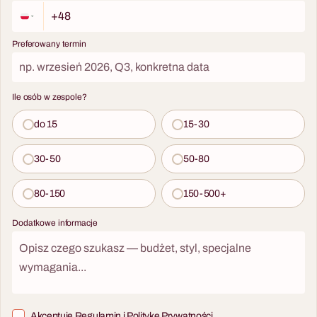
Challenge Box
Teleturniej „1 z 10”
Mobilny escape room jako
energizer po lunch break —
Kultowy teleturniej jako
Preferowany termin
rozbudza grupę lepiej niż
angażujące podsumowanie
kawa.
szkolenia — sprawdza
wiedzę w atmosferze zdrowej
Ile osób w zespole?
rywalizacji.
do 15
15-30
30-50
50-80
80-150
150-500+
Dodatkowe informacje
10 - 200 osób
5 - 200 osób
Warsztaty Barmańskie
Art & Wine
Akceptuję
Regulamin
i
Politykę Prywatności