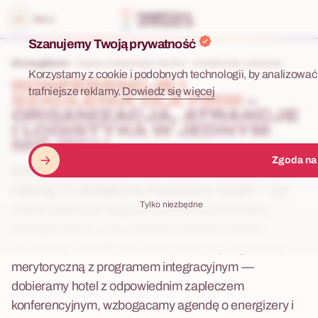
 menu
Menu
Szanujemy Twoją prywatność
Strona główna
Imprezy integracyjne dla firm
Konferencje i szkolenia
Korzystamy z cookie i podobnych technologii, by analizować 
KONFERENCJE I
trafniejsze reklamy.
Dowiedz się więcej
SZKOLENIA DLA FIRM
–
ORGANIZACJA, ATRAKCJE
I LOGISTYKA W JEDNYM
MIEJSCU
Zgoda na
Konferencja lub szkolenie to nie tylko sala, projektor i
catering. To strategiczna inwestycja w zespół — i jej
Tylko niezbędne
sukces zależy od tego czy uczestnicy wychodzą
zaangażowani, a nie zmęczeni kolejnym dniem
prezentacji. W Fabryce Atrakcji łączymy organizację
merytoryczną z programem integracyjnym —
dobieramy hotel z odpowiednim zapleczem
konferencyjnym, wzbogacamy agendę o energizery i