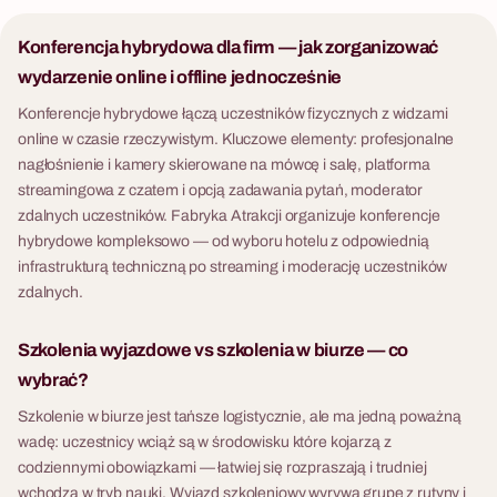
Konferencja hybrydowa dla firm — jak zorganizować
wydarzenie online i offline jednocześnie
Konferencje hybrydowe łączą uczestników fizycznych z widzami
online w czasie rzeczywistym. Kluczowe elementy: profesjonalne
nagłośnienie i kamery skierowane na mówcę i salę, platforma
streamingowa z czatem i opcją zadawania pytań, moderator
zdalnych uczestników. Fabryka Atrakcji organizuje konferencje
hybrydowe kompleksowo — od wyboru hotelu z odpowiednią
infrastrukturą techniczną po streaming i moderację uczestników
zdalnych.
Szkolenia wyjazdowe vs szkolenia w biurze — co
wybrać?
Szkolenie w biurze jest tańsze logistycznie, ale ma jedną poważną
wadę: uczestnicy wciąż są w środowisku które kojarzą z
codziennymi obowiązkami — łatwiej się rozpraszają i trudniej
wchodzą w tryb nauki. Wyjazd szkoleniowy wyrywa grupę z rutyny i