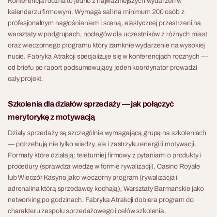
Konferencja roczna to jedno z najważniejszych wydarzeń w
kalendarzu firmowym. Wymaga sali na minimum 200 osób z
profesjonalnym nagłośnieniem i sceną, elastycznej przestrzeni na
warsztaty w podgrupach, noclegów dla uczestników z różnych miast
oraz wieczornego programu który zamknie wydarzenie na wysokiej
nucie. Fabryka Atrakcji specjalizuje się w konferencjach rocznych —
od briefu po raport podsumowujący, jeden koordynator prowadzi
cały projekt.
Szkolenia dla działów sprzedaży — jak połączyć
merytorykę z motywacją
Działy sprzedaży są szczególnie wymagającą grupą na szkoleniach
— potrzebują nie tylko wiedzy, ale i zastrzyku energii i motywacji.
Formaty które działają: teleturniej firmowy z pytaniami o produkty i
procedury (sprawdza wiedzę w formie rywalizacji), Casino Royale
lub Wieczór Kasyno jako wieczorny program (rywalizacja i
adrenalina którą sprzedawcy kochają), Warsztaty Barmańskie jako
networking po godzinach. Fabryka Atrakcji dobiera program do
charakteru zespołu sprzedażowego i celów szkolenia.