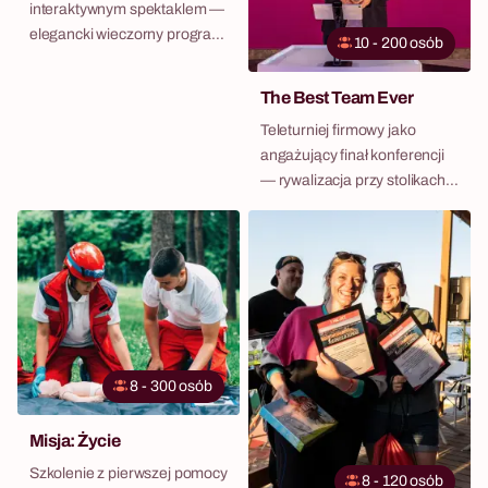
interaktywnym spektaklem —
elegancki wieczorny program
10 - 200 osób
po konferencji lub szkoleniu.
The Best Team Ever
Teleturniej firmowy jako
angażujący finał konferencji
— rywalizacja przy stolikach
po całym dniu szkoleń.
8 - 300 osób
Misja: Życie
Szkolenie z pierwszej pomocy
8 - 120 osób