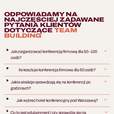
ODPOWIADAMY NA
NAJCZĘŚCIEJ ZADAWANE
PYTANIA KLIENTÓW
DOTYCZĄCE
TEAM
BUILDING
Jak zorganizować konferencję firmową dla 50–100
osób?
Ile kosztuje konferencja firmowa dla 50 osób?
Jakie atrakcje sprawdzają się na konferencji po
godzinach?
Jak wybrać hotel konferencyjny pod Warszawą?
Co to jest edutainment i czy sprawdza się na