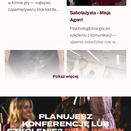
w formie gry — najlepiej
zapamiętywany blok każdego
Sabotażysta – Misja
dnia konferencyjnego.
Agent
Psychologiczna gra po
szkoleniu z komunikacji —
ujawnia prawdziwe role w
zespole bez żadnego
flipcharta.
Pokaż więcej
PLANUJESZ
10 - 200 osób
KONFERENCJĘ LUB