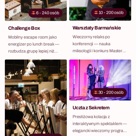
10 - 200 osób
6 - 240 osób
Warsztaty Barmańskie
Challenge Box
Wieczorny relaks po
Mobilny escape room jako
konferencji — nauka
energizer po lunch break —
miksologii i konkurs Master
rozbudza grupę lepiej niż
Barman dla całego zespołu.
kawa.
30 - 200 osób
Uczta z Sekretem
Prestiżowa kolacja z
interaktywnym spektaklem —
elegancki wieczorny program