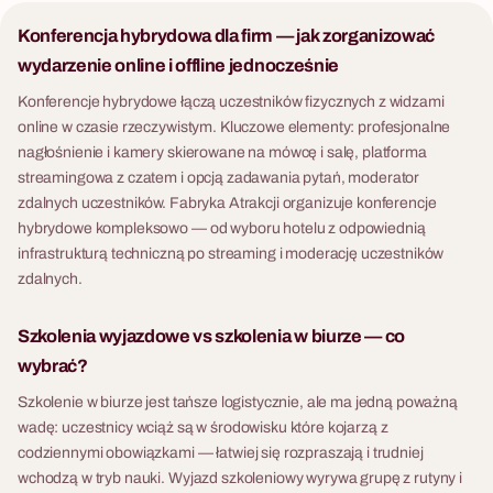
Konferencja hybrydowa dla firm — jak zorganizować
wydarzenie online i offline jednocześnie
Konferencje hybrydowe łączą uczestników fizycznych z widzami
online w czasie rzeczywistym. Kluczowe elementy: profesjonalne
nagłośnienie i kamery skierowane na mówcę i salę, platforma
streamingowa z czatem i opcją zadawania pytań, moderator
zdalnych uczestników. Fabryka Atrakcji organizuje konferencje
hybrydowe kompleksowo — od wyboru hotelu z odpowiednią
infrastrukturą techniczną po streaming i moderację uczestników
zdalnych.
Szkolenia wyjazdowe vs szkolenia w biurze — co
wybrać?
Szkolenie w biurze jest tańsze logistycznie, ale ma jedną poważną
wadę: uczestnicy wciąż są w środowisku które kojarzą z
codziennymi obowiązkami — łatwiej się rozpraszają i trudniej
wchodzą w tryb nauki. Wyjazd szkoleniowy wyrywa grupę z rutyny i