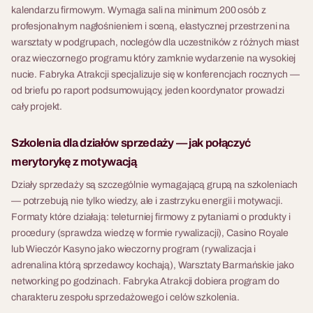
kalendarzu firmowym. Wymaga sali na minimum 200 osób z
profesjonalnym nagłośnieniem i sceną, elastycznej przestrzeni na
warsztaty w podgrupach, noclegów dla uczestników z różnych miast
oraz wieczornego programu który zamknie wydarzenie na wysokiej
nucie. Fabryka Atrakcji specjalizuje się w konferencjach rocznych —
od briefu po raport podsumowujący, jeden koordynator prowadzi
cały projekt.
Szkolenia dla działów sprzedaży — jak połączyć
merytorykę z motywacją
Działy sprzedaży są szczególnie wymagającą grupą na szkoleniach
— potrzebują nie tylko wiedzy, ale i zastrzyku energii i motywacji.
Formaty które działają: teleturniej firmowy z pytaniami o produkty i
procedury (sprawdza wiedzę w formie rywalizacji), Casino Royale
lub Wieczór Kasyno jako wieczorny program (rywalizacja i
adrenalina którą sprzedawcy kochają), Warsztaty Barmańskie jako
networking po godzinach. Fabryka Atrakcji dobiera program do
charakteru zespołu sprzedażowego i celów szkolenia.