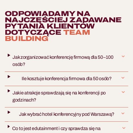
ODPOWIADAMY NA
NAJCZĘŚCIEJ ZADAWANE
PYTANIA KLIENTÓW
DOTYCZĄCE
TEAM
BUILDING
Jak zorganizować konferencję firmową dla 50–100
osób?
Ile kosztuje konferencja firmowa dla 50 osób?
Jakie atrakcje sprawdzają się na konferencji po
godzinach?
Jak wybrać hotel konferencyjny pod Warszawą?
Co to jest edutainment i czy sprawdza się na