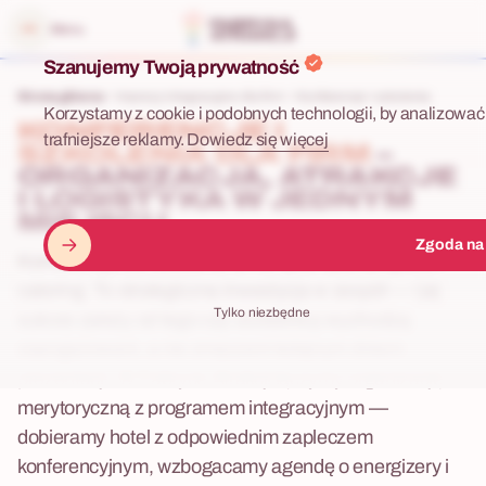
 menu
Menu
Szanujemy Twoją prywatność
Strona główna
Imprezy integracyjne dla firm
Konferencje i szkolenia
Korzystamy z cookie i podobnych technologii, by analizować 
KONFERENCJE I
trafniejsze reklamy.
Dowiedz się więcej
SZKOLENIA DLA FIRM
–
ORGANIZACJA, ATRAKCJE
I LOGISTYKA W JEDNYM
MIEJSCU
Zgoda na
Konferencja lub szkolenie to nie tylko sala, projektor i
catering. To strategiczna inwestycja w zespół — i jej
Tylko niezbędne
sukces zależy od tego czy uczestnicy wychodzą
zaangażowani, a nie zmęczeni kolejnym dniem
prezentacji. W Fabryce Atrakcji łączymy organizację
merytoryczną z programem integracyjnym —
dobieramy hotel z odpowiednim zapleczem
konferencyjnym, wzbogacamy agendę o energizery i