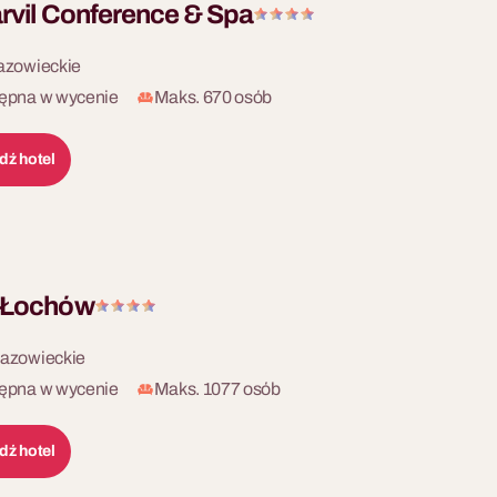
rvil Conference & Spa
azowieckie
ępna w wycenie
Maks. 670 osób
dź hotel
 Łochów
azowieckie
ępna w wycenie
Maks. 1077 osób
dź hotel