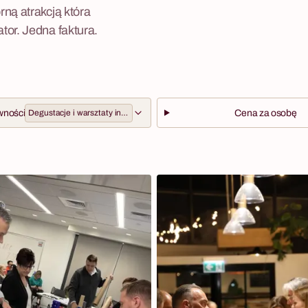
ną atrakcją która
tor. Jedna faktura.
wności
Degustacje i warsztaty integracyjne
Cena za osobę