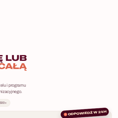
 LUB
CAŁĄ
telu i programu
anizacyjnego.
 500+
ODPOWIEDŹ W 24H