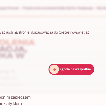
racje firmowe
Przestrzenie eventowe
Hotele dla firm
Realizacje
Skonta
wać ruch na stronie, dopasować ją do Ciebie i wyświetlać
OLENIA
ACJA,
YKA W
Zgoda na wszystkie
tering. To
d tego czy
lejnym dniem
rytoryczną z
iednim zapleczem
sztaty które