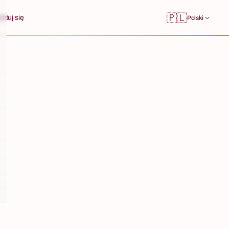
🇵🇱
ktuj się
Polski