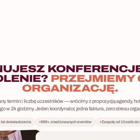
NUJESZ KONFERENCJĘ
OLENIE?
PRZEJMIEMY 
ORGANIZACJĘ.
y termin i liczbę uczestników — wrócimy z propozycją agendy, ho
go w 24 godziny. Jeden koordynator, jedna faktura, zero stresu org
 lat doświadczenia
999+ zrealizowanych eventów
Zespoły od 10 osób do