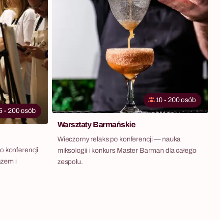
10 - 200 osób
5 - 200 osób
Warsztaty Barmańskie
Wieczorny relaks po konferencji — nauka
o konferencji
miksologii i konkurs Master Barman dla całego
azem i
zespołu.