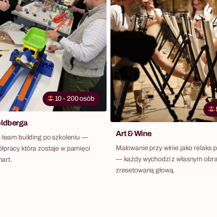
10 - 200 osób
ldberga
Art & Wine
i team building po szkoleniu —
Malowanie przy winie jako relaks p
łpracy która zostaje w pamięci
— każdy wychodzi z własnym obr
hart.
zresetowaną głową.