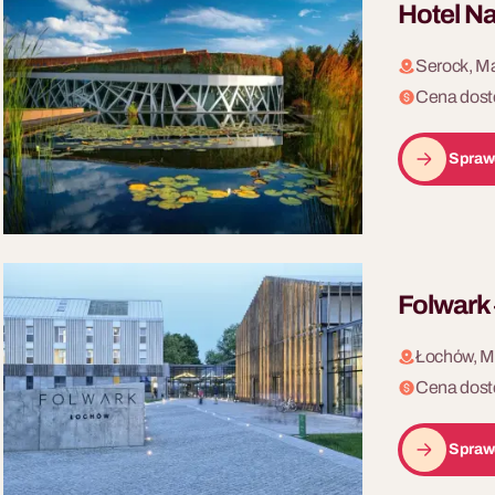
Hotel Na
Serock, M
Cena dost
Spraw
Folwark
Łochów, M
Cena dost
Spraw