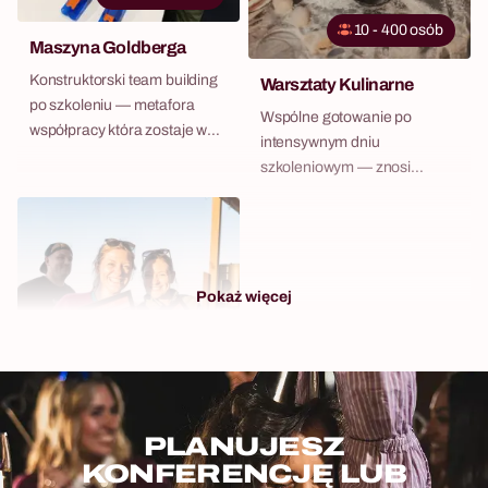
10 - 400 osób
Maszyna Goldberga
Konstruktorski team building
Warsztaty Kulinarne
po szkoleniu — metafora
Wspólne gotowanie po
współpracy która zostaje w
intensywnym dniu
pamięci dłużej niż flipchart.
szkoleniowym — znosi
hierarchię szybciej niż
jakikolwiek icebreaker.
Pokaż więcej
PLANUJESZ
8 - 120 osób
KONFERENCJĘ LUB