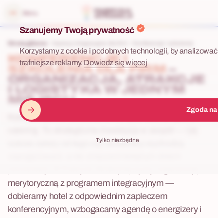
 menu
Menu
Szanujemy Twoją prywatność
Strona główna
Imprezy integracyjne dla firm
Konferencje i szkolenia
Korzystamy z cookie i podobnych technologii, by analizować 
KONFERENCJE I
trafniejsze reklamy.
Dowiedz się więcej
SZKOLENIA DLA FIRM
–
ORGANIZACJA, ATRAKCJE
I LOGISTYKA W JEDNYM
MIEJSCU
Zgoda na
Konferencja lub szkolenie to nie tylko sala, projektor i
catering. To strategiczna inwestycja w zespół — i jej
Tylko niezbędne
sukces zależy od tego czy uczestnicy wychodzą
zaangażowani, a nie zmęczeni kolejnym dniem
prezentacji. W Fabryce Atrakcji łączymy organizację
merytoryczną z programem integracyjnym —
dobieramy hotel z odpowiednim zapleczem
konferencyjnym, wzbogacamy agendę o energizery i