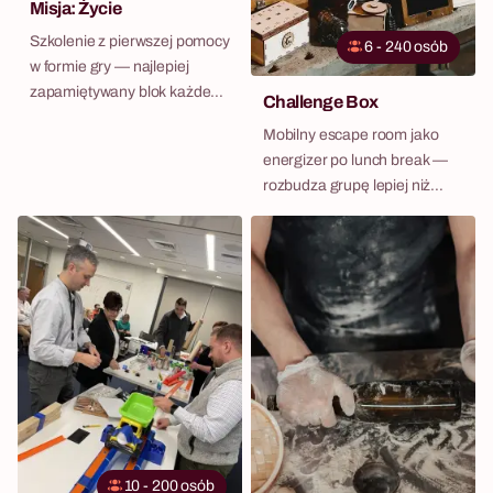
Misja: Życie
Szkolenie z pierwszej pomocy
6 - 240 osób
w formie gry — najlepiej
zapamiętywany blok każdego
Challenge Box
dnia konferencyjnego.
Mobilny escape room jako
energizer po lunch break —
rozbudza grupę lepiej niż
kawa.
10 - 200 osób