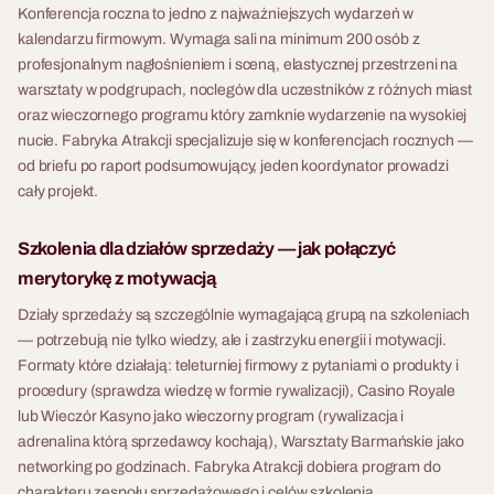
Konferencja roczna to jedno z najważniejszych wydarzeń w
kalendarzu firmowym. Wymaga sali na minimum 200 osób z
profesjonalnym nagłośnieniem i sceną, elastycznej przestrzeni na
warsztaty w podgrupach, noclegów dla uczestników z różnych miast
oraz wieczornego programu który zamknie wydarzenie na wysokiej
nucie. Fabryka Atrakcji specjalizuje się w konferencjach rocznych —
od briefu po raport podsumowujący, jeden koordynator prowadzi
cały projekt.
Szkolenia dla działów sprzedaży — jak połączyć
merytorykę z motywacją
Działy sprzedaży są szczególnie wymagającą grupą na szkoleniach
— potrzebują nie tylko wiedzy, ale i zastrzyku energii i motywacji.
Formaty które działają: teleturniej firmowy z pytaniami o produkty i
procedury (sprawdza wiedzę w formie rywalizacji), Casino Royale
lub Wieczór Kasyno jako wieczorny program (rywalizacja i
adrenalina którą sprzedawcy kochają), Warsztaty Barmańskie jako
networking po godzinach. Fabryka Atrakcji dobiera program do
charakteru zespołu sprzedażowego i celów szkolenia.