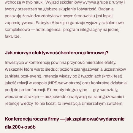
wchodzą w tryb nauki. Wyjazd szkoleniowy wyrywa grupę z rutyny i
tworzy przestrzeń na głębsze skupienie i otwartość. Badania
pokazują że wiedza zdobyta w nowym środowisku jest lepiej
zapamiętywana. Fabryka Atrakcji organizuje wyjazdy szkoleniowe
kompleksowo — hotel, agenda i program integracyjny na jednej
fakturze.
Jak mierzyć efektywność konferencji firmowej?
Inwestycja w konferencję powinna przynosić mierzalne efekty.
Wskaźniki które warto śledzić: poziom zaangażowania uczestników
(ankieta post-event), retencja wiedzy po 2 tygodniach (krótki test),
jakość relacji w zespole (NPS wewnętrzny) oraz konkretne działania
podjęte po konferencji. Elementy integracyjne — gry, warsztaty,
wieczorne atrakcje — bezpośrednio wpływają na zaangażowanie i
retencję wiedzy. To nie koszt, to inwestycja z mierzalnym zwrotem.
Konferencja roczna firmy — jak zaplanować wydarzenie
dla 200+ osób