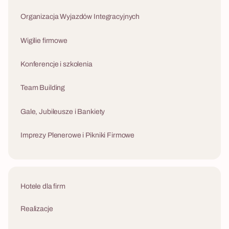
Las Zbrodni kompleksowo — od doboru
lokalizacji i weryfikacji terenu, przez transport i
Organizacja Wyjazdów Integracyjnych
logistykę, po opiekę project managera w dniu
eventu. Scenariusz działa jako samodzielna
Wigilie firmowe
atrakcja lub jako element wyjazdu integracyjnego
z hotelem.
Konferencje i szkolenia
Team Building
Gale, Jubileusze i Bankiety
Imprezy Plenerowe i Pikniki Firmowe
Hotele dla firm
Realizacje