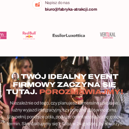
Napisz do nas
biuro@fabryka-atrakcji.com
TWÓJ IDEALNY EVENT
FIRMOWY ZACZYNA SIĘ
TUTAJ.
POROZMAWIAJMY!
Niezależnie od tego, czy planujesz kameralne szkolenie,
luźny wyjazd integracyjny, czy potężną galę wieczorną.
Uzupełnij poniższe pola, podając orientacyjną liczbę gości i
termin. Skontaktujemy się z Tobą w 24 godziny, by stworzyć