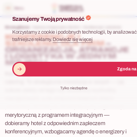
 menu
Menu
Szanujemy Twoją prywatność
Strona główna
Imprezy integracyjne dla firm
Konferencje i szkolenia
Korzystamy z cookie i podobnych technologii, by analizować 
KONFERENCJE I
trafniejsze reklamy.
Dowiedz się więcej
SZKOLENIA DLA FIRM
–
ORGANIZACJA, ATRAKCJE
I LOGISTYKA W JEDNYM
MIEJSCU
Zgoda na
Konferencja lub szkolenie to nie tylko sala, projektor i
catering. To strategiczna inwestycja w zespół — i jej
Tylko niezbędne
sukces zależy od tego czy uczestnicy wychodzą
zaangażowani, a nie zmęczeni kolejnym dniem
prezentacji. W Fabryce Atrakcji łączymy organizację
merytoryczną z programem integracyjnym —
dobieramy hotel z odpowiednim zapleczem
konferencyjnym, wzbogacamy agendę o energizery i