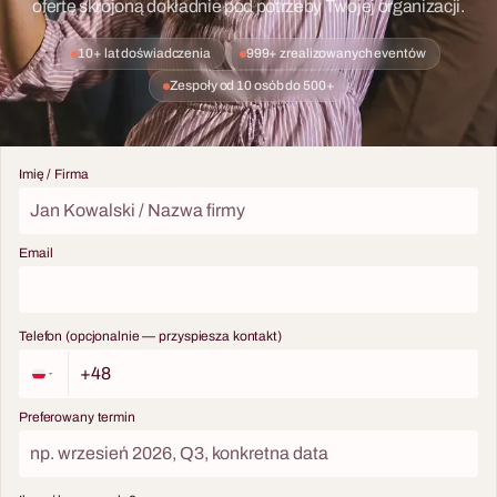
ofertę skrojoną dokładnie pod potrzeby Twojej organizacji.
10+ lat doświadczenia
999+ zrealizowanych eventów
Zespoły od 10 osób do 500+
Imię / Firma
Email
Telefon (opcjonalnie — przyspiesza kontakt)
Preferowany termin