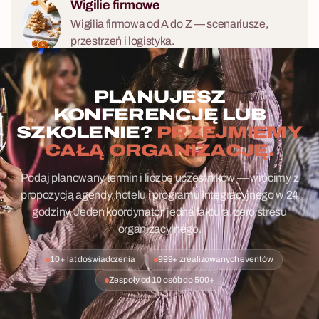
Wigilie firmowe
Wigilia firmowa od A do Z — scenariusze,
przestrzeń i logistyka.
PLANUJESZ
KONFERENCJĘ LUB
SZKOLENIE?
PRZEJMIEMY
CAŁĄ ORGANIZACJĘ.
Podaj planowany termin i liczbę uczestników — wrócimy z
propozycją agendy, hotelu i programu integracyjnego w 24
godziny. Jeden koordynator, jedna faktura, zero stresu
organizacyjnego.
10+ lat doświadczenia
999+ zrealizowanych eventów
Zespoły od 10 osób do 500+