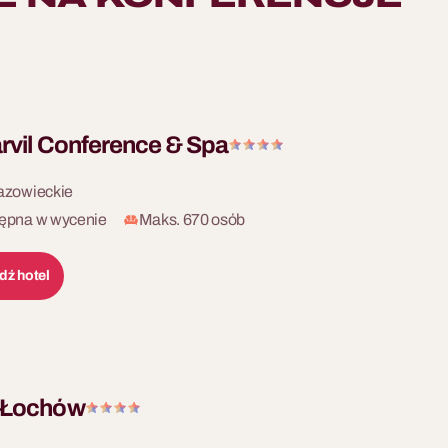
rvil Conference & Spa
azowieckie
ępna w wycenie
Maks. 670 osób
dź hotel
 Łochów