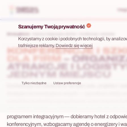
Integ
Szanujemy Twoją prywatność
Strona główna
Imprezy integracyjne dla firm
Konferencje i szkolenia
Korzystamy z cookie i podobnych technologii, by analizo
trafniejsze reklamy.
Dowiedz się więcej
KONFERENCJE I SZK
DLA FIRM
– ORGANIZ
ATRAKCJE I LOGIST
JEDNYM MIEJSCU
Tylko niezbędne
Ustaw preferencje
Konferencja lub szkolenie to nie tylko sala, projektor i ca
strategiczna inwestycja w zespół — i jej sukces zależy o
uczestnicy wychodzą zaangażowani, a nie zmęczeni ko
prezentacji. W Fabryce Atrakcji łączymy organizację me
programem integracyjnym — dobieramy hotel z odpow
konferencyjnym, wzbogacamy agendę o energizery i war