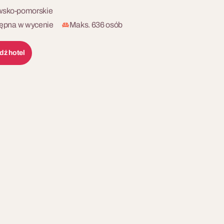
awsko-pomorskie
ępna w wycenie
Maks. 636 osób
dź hotel