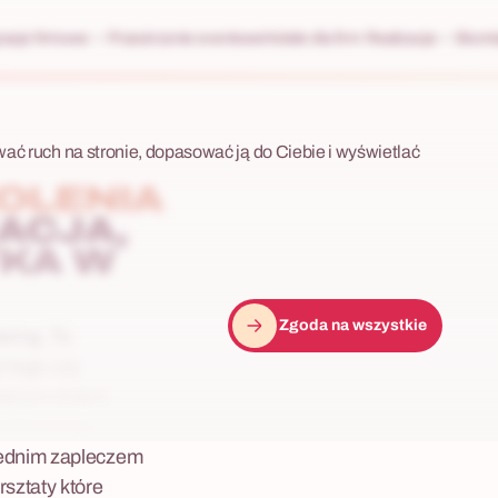
racje firmowe
Przestrzenie eventowe
Hotele dla firm
Realizacje
Skonta
wać ruch na stronie, dopasować ją do Ciebie i wyświetlać
OLENIA
ACJA,
YKA W
Zgoda na wszystkie
tering. To
d tego czy
lejnym dniem
rytoryczną z
iednim zapleczem
sztaty które