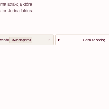
ną atrakcją która
tor. Jedna faktura.
wności
Psychologiczna
Cena za osobę