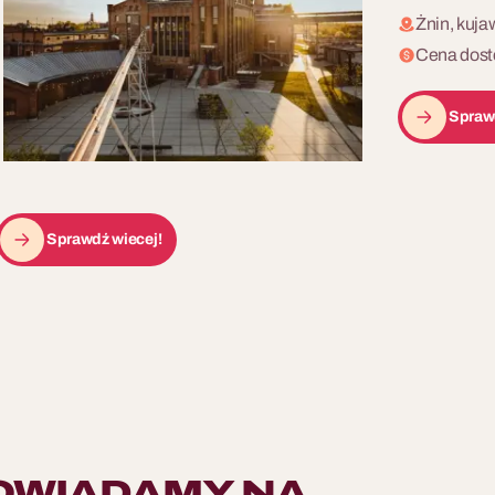
Żnin, kuj
Cena dost
Spraw
Sprawdź wiecej!
OWIADAMY NA