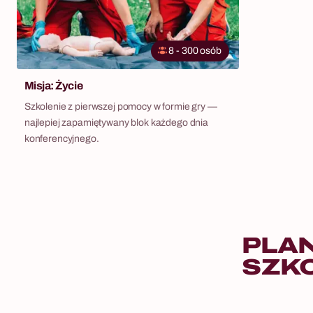
8 - 300 osób
Misja: Życie
Szkolenie z pierwszej pomocy w formie gry —
najlepiej zapamiętywany blok każdego dnia
konferencyjnego.
PLA
SZK