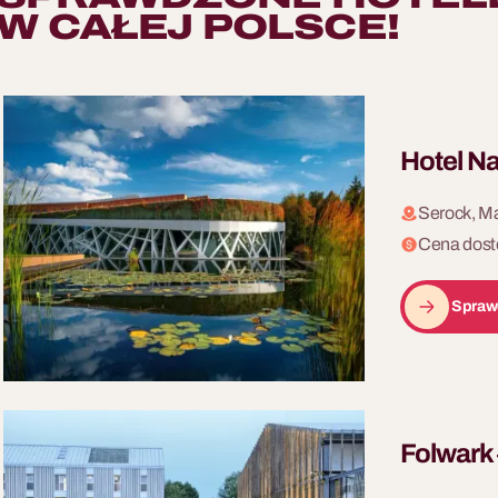
W CAŁEJ POLSCE!
Hotel Na
Serock, M
Cena dost
Spraw
Folwark