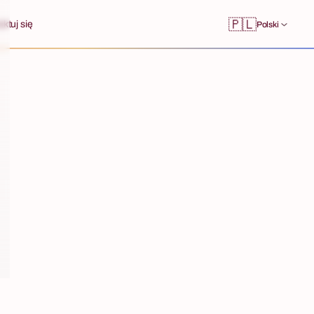
🇵🇱
ktuj się
Polski