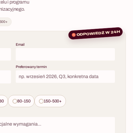
telu i programu
anizacyjnego.
 500+
ODPOWIEDŹ W 24H
Email
Preferowany termin
80
80-150
150-500+