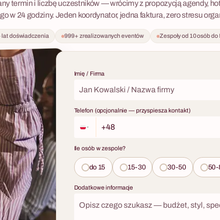
y termin i liczbę uczestników — wrócimy z propozycją agendy, ho
go w 24 godziny. Jeden koordynator, jedna faktura, zero stresu org
 lat doświadczenia
999+ zrealizowanych eventów
Zespoły od 10 osób do
Imię / Firma
Telefon (opcjonalnie — przyspiesza kontakt)
Ile osób w zespole?
do 15
15-30
30-50
50-
Dodatkowe informacje