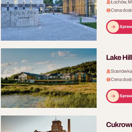
Łochów, M
Cena dost
Spraw
Lake Hil
Sosnówka,
Cena dost
Spraw
Cukrown