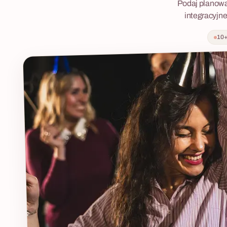
Podaj planowan
integracyjne
10+