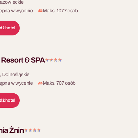
azowieckie
ępna w wycenie
Maks. 1077 osób
dź hotel
l Resort & SPA
 Dolnośląskie
ępna w wycenie
Maks. 707 osób
dź hotel
ia Żnin