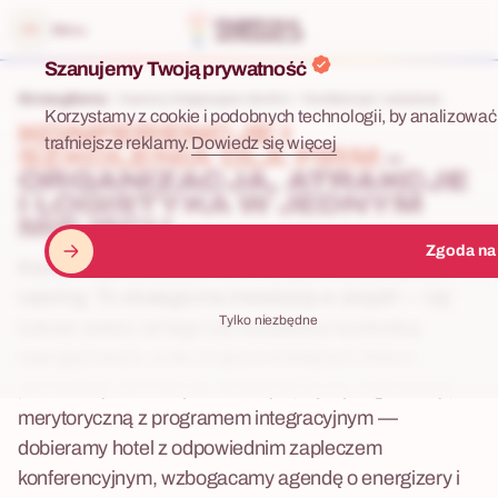
 menu
Menu
Szanujemy Twoją prywatność
Strona główna
Imprezy integracyjne dla firm
Konferencje i szkolenia
Korzystamy z cookie i podobnych technologii, by analizować 
KONFERENCJE I
trafniejsze reklamy.
Dowiedz się więcej
SZKOLENIA DLA FIRM
–
ORGANIZACJA, ATRAKCJE
I LOGISTYKA W JEDNYM
MIEJSCU
Zgoda na
Konferencja lub szkolenie to nie tylko sala, projektor i
catering. To strategiczna inwestycja w zespół — i jej
Tylko niezbędne
sukces zależy od tego czy uczestnicy wychodzą
zaangażowani, a nie zmęczeni kolejnym dniem
prezentacji. W Fabryce Atrakcji łączymy organizację
merytoryczną z programem integracyjnym —
dobieramy hotel z odpowiednim zapleczem
konferencyjnym, wzbogacamy agendę o energizery i