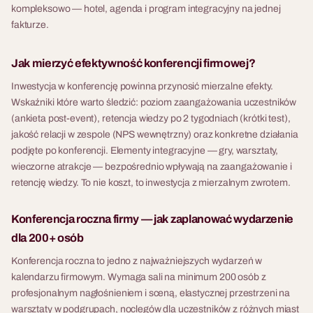
kompleksowo — hotel, agenda i program integracyjny na jednej
fakturze.
Jak mierzyć efektywność konferencji firmowej?
Inwestycja w konferencję powinna przynosić mierzalne efekty.
Wskaźniki które warto śledzić: poziom zaangażowania uczestników
(ankieta post-event), retencja wiedzy po 2 tygodniach (krótki test),
jakość relacji w zespole (NPS wewnętrzny) oraz konkretne działania
podjęte po konferencji. Elementy integracyjne — gry, warsztaty,
wieczorne atrakcje — bezpośrednio wpływają na zaangażowanie i
retencję wiedzy. To nie koszt, to inwestycja z mierzalnym zwrotem.
Konferencja roczna firmy — jak zaplanować wydarzenie
dla 200+ osób
Konferencja roczna to jedno z najważniejszych wydarzeń w
kalendarzu firmowym. Wymaga sali na minimum 200 osób z
profesjonalnym nagłośnieniem i sceną, elastycznej przestrzeni na
warsztaty w podgrupach, noclegów dla uczestników z różnych miast