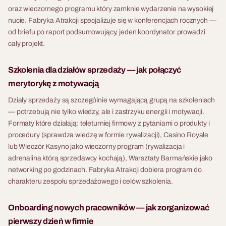
oraz wieczornego programu który zamknie wydarzenie na wysokiej
nucie. Fabryka Atrakcji specjalizuje się w konferencjach rocznych —
od briefu po raport podsumowujący, jeden koordynator prowadzi
cały projekt.
Szkolenia dla działów sprzedaży — jak połączyć
merytorykę z motywacją
Działy sprzedaży są szczególnie wymagającą grupą na szkoleniach
— potrzebują nie tylko wiedzy, ale i zastrzyku energii i motywacji.
Formaty które działają: teleturniej firmowy z pytaniami o produkty i
procedury (sprawdza wiedzę w formie rywalizacji), Casino Royale
lub Wieczór Kasyno jako wieczorny program (rywalizacja i
adrenalina którą sprzedawcy kochają), Warsztaty Barmańskie jako
networking po godzinach. Fabryka Atrakcji dobiera program do
charakteru zespołu sprzedażowego i celów szkolenia.
Onboarding nowych pracowników — jak zorganizować
pierwszy dzień w firmie