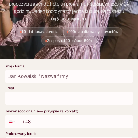
propozycją agendy, hotelu i programu integracyjnego w 24
godziny. Jeden koordynator, jedna faktura, zero stresu
organizacyjnego.
10+ lat doświadczenia
999+ zrealizowanych eventów
Zespoły od 10 osób do 500+
Imię / Firma
Email
Telefon (opcjonalnie — przyspiesza kontakt)
Preferowany termin