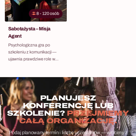
8 - 120 osób
Sabotażysta – Misja
Agent
Psychologiczna gra po
szkoleniu z komunikacji —
ujawnia prawdziwe role w
zespole bez żadnego
flipcharta.
PLANUJESZ
KONFERENCJĘ LUB
SZKOLENIE?
PRZEJMIEMY
CAŁĄ ORGANIZACJĘ.
Podaj planowany termin i liczbę uczestników — wrócimy z