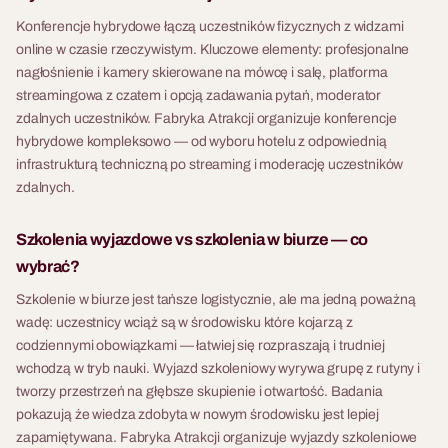
Konferencje hybrydowe łączą uczestników fizycznych z widzami
online w czasie rzeczywistym. Kluczowe elementy: profesjonalne
nagłośnienie i kamery skierowane na mówcę i salę, platforma
streamingowa z czatem i opcją zadawania pytań, moderator
zdalnych uczestników. Fabryka Atrakcji organizuje konferencje
hybrydowe kompleksowo — od wyboru hotelu z odpowiednią
infrastrukturą techniczną po streaming i moderację uczestników
zdalnych.
Szkolenia wyjazdowe vs szkolenia w biurze — co
wybrać?
Szkolenie w biurze jest tańsze logistycznie, ale ma jedną poważną
wadę: uczestnicy wciąż są w środowisku które kojarzą z
codziennymi obowiązkami — łatwiej się rozpraszają i trudniej
wchodzą w tryb nauki. Wyjazd szkoleniowy wyrywa grupę z rutyny i
tworzy przestrzeń na głębsze skupienie i otwartość. Badania
pokazują że wiedza zdobyta w nowym środowisku jest lepiej
zapamiętywana. Fabryka Atrakcji organizuje wyjazdy szkoleniowe