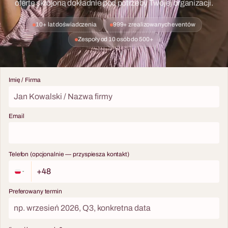
ofertę skrojoną dokładnie pod potrzeby Twojej organizacji.
10+ lat doświadczenia
999+ zrealizowanych eventów
Zespoły od 10 osób do 500+
Imię / Firma
Email
Telefon (opcjonalnie — przyspiesza kontakt)
Preferowany termin