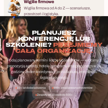
Wigilie firmowe
Wigilia firmowa od A do Z — scenariusze,
przestrzeń i logistyka.
PLANUJESZ
KONFERENCJĘ LUB
SZKOLENIE?
PRZEJMIEMY
CAŁĄ ORGANIZACJĘ.
Podaj planowany termin i liczbę uczestników — wrócimy z
propozycją agendy, hotelu i programu integracyjnego w 24
godziny. Jeden koordynator, jedna faktura, zero stresu
organizacyjnego.
10+ lat doświadczenia
999+ zrealizowanych eventów
Zespoły od 10 osób do 500+