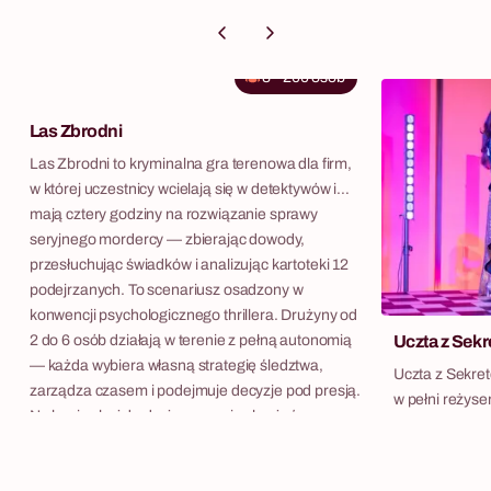
8
-
200
osób
Las Zbrodni
Las Zbrodni to kryminalna gra terenowa dla firm,
w której uczestnicy wcielają się w detektywów i
mają cztery godziny na rozwiązanie sprawy
seryjnego mordercy — zbierając dowody,
przesłuchując świadków i analizując kartoteki 12
podejrzanych. To scenariusz osadzony w
konwencji psychologicznego thrillera. Drużyny od
2 do 6 osób działają w terenie z pełną autonomią
Uczta z Sek
— każda wybiera własną strategię śledztwa,
Uczta z Sekret
zarządza czasem i podejmuje decyzje pod presją.
w pełni reżys
Na koniec każda drużyna musi oskarżyć
interaktywnym 
konkretną osobę i uzasadnić swój wybór. Gra
kryminalne, gr
rozgrywa się zazwyczaj w plenerze — w lesie lub
w którym gran