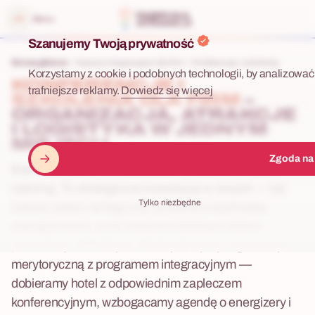
 menu
Menu
Szanujemy Twoją prywatność
Strona główna
Imprezy integracyjne dla firm
Konferencje i szkolenia
Korzystamy z cookie i podobnych technologii, by analizować 
KONFERENCJE I
trafniejsze reklamy.
Dowiedz się więcej
SZKOLENIA DLA FIRM
–
ORGANIZACJA, ATRAKCJE
I LOGISTYKA W JEDNYM
MIEJSCU
Zgoda na
Konferencja lub szkolenie to nie tylko sala, projektor i
catering. To strategiczna inwestycja w zespół — i jej
Tylko niezbędne
sukces zależy od tego czy uczestnicy wychodzą
zaangażowani, a nie zmęczeni kolejnym dniem
prezentacji. W Fabryce Atrakcji łączymy organizację
merytoryczną z programem integracyjnym —
dobieramy hotel z odpowiednim zapleczem
konferencyjnym, wzbogacamy agendę o energizery i