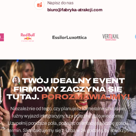
Napisz do nas
biuro@fabryka-atrakcji.com
TWÓJ IDEALNY EVENT
FIRMOWY ZACZYNA SIĘ
TUTAJ.
POROZMAWIAJMY!
Niezależnie od tego, czy planujesz kameralne szkolenie,
luźny wyjazd integracyjny, czy potężną galę wieczorną.
Uzupełnij poniższe pola, podając orientacyjną liczbę gości i
termin. Skontaktujemy się z Tobą w 24 godziny, by stworzyć