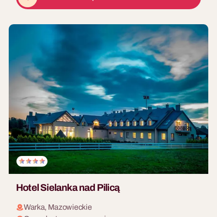
Ekspedycja Express
Flagowa gra miejska —
Warsztaty Kulinarne
Warszawa zamienia się w
Wspólne gotowanie znosi
planszę pełną wyzwań dla
hierarchię szybciej niż
Twojego zespołu.
jakikolwiek workshop. Przy
desce do krojenia prezes i
stażysta są równi — liczy się
tylko to, czy risotto ma
właściwą konsystencję.
Warsztaty kulinarne dla firm
to format, który angażuje
każdego, nie wymaga
żadnych umiejętności na
wejściu i zawsze kończy się w
najlepszy możliwy sposób —
wspólną kolacją z
Hotel Sielanka nad Pilicą
10 - 200 osób
własnoręcznie
8 - 120 osób
przygotowanych dań.
Warka, Mazowieckie
The Best Team Ever