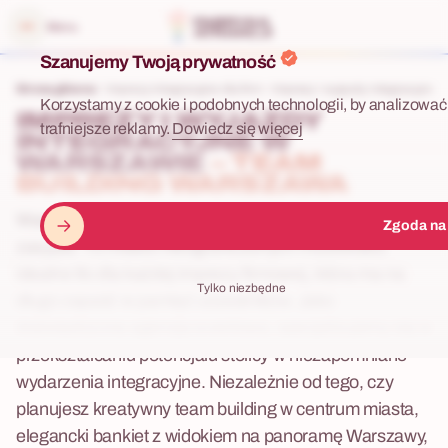
 menu
Menu
Szanujemy Twoją prywatność
Strona główna
Imprezy integracyjne dla firm
Imprezy i wyjazdy integracyjne w
Korzystamy z cookie i podobnych technologii, by analizować 
IMPREZY I WYJAZDY
trafniejsze reklamy.
Dowiedz się więcej
INTEGRACYJNE W
WARSZAWIE
– TEAM
BUILDING WARSZAWA
Warszawa – dynamiczne serce Polski, które nigdy nie
Zgoda na
zasypia. To miasto nieograniczonych możliwości,
idealne tło dla każdej imprezy firmowej, która ma na
Tylko niezbędne
długo zapaść w pamięć uczestników. Jako
doświadczona agencja eventowa, specjalizujemy się w
przekształcaniu potencjału stolicy w niezapomniane
wydarzenia integracyjne. Niezależnie od tego, czy
planujesz kreatywny team building w centrum miasta,
elegancki bankiet z widokiem na panoramę Warszawy,