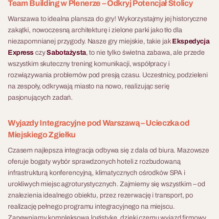
30 - 200 osób
Team Building w Plenerze – Odkryj Potencjał Stolicy
obrazu, nie znając do końca
długości kilku kilometrów,
organizuje Las Zbrodni
finalnego efektu. To potężna,
Warszawa to idealna plansza do gry! Wykorzystajmy jej historyczne
rywalizacja drużynowa i
kompleksowo — od doboru
wizualna metafora
Uczta z Sekretem
zakątki, nowoczesną architekturę i zielone parki jako tło dla
ceremonia medalowa tworzą
lokalizacji i weryfikacji terenu,
współpracy, której
niezapomnianej przygody. Nasze gry miejskie, takie jak
Ekspedycja
Kolacja z interaktywnym
event który jest najbardziej
przez transport i logistykę, po
zwieńczeniem jest
Express
czy
Sabotażysta
, to nie tylko świetna zabawa, ale przede
spektaklem — prestiżowy
widowiskową integracją w
opiekę project managera w
spektakularne odsłonięcie
wszystkim skuteczny trening komunikacji, współpracy i
format premium na gale i
historii niejednej firmy. To nie
dniu eventu. Scenariusz
wspólnego dzieła — pamiątki,
rozwiązywania problemów pod presją czasu. Uczestnicy, podzieleni
jubileusze w Warszawie.
jest zwykły piknik firmowy. To
działa jako samodzielna
która może na stałe ozdobić
30 - 250 osób
na zespoły, odkrywają miasto na nowo, realizując serię
festiwal emocji i adrenaliny
atrakcja lub jako element
ściany Waszego biura.
pasjonujących zadań.
gdzie menedżerowie
wyjazdu integracyjnego z
WONDERLAND
przewracają się na
hotelem.
dmuchanych kulach tak samo
Wyjazdy Integracyjne pod Warszawą – Ucieczka od
Czy Twój zespół jest gotowy,
zabawnie jak stażyści — i
Miejskiego Zgiełku
aby porzucić rolę
właśnie to buduje relacje
obserwatorów i stać się
Czasem najlepsza integracja odbywa się z dala od biura. Mazowsze
których żaden warsztat w sali
głównymi bohaterami
oferuje bogaty wybór sprawdzonych hoteli z rozbudowaną
szkoleniowej nie zbuduje.
opowieści, w której nic nie jest
infrastrukturą konferencyjną, klimatycznych ośrodków SPA i
Fabryka Atrakcji organizuje
tym, czym się wydaje?
urokliwych miejsc agroturystycznych. Zajmiemy się wszystkim – od
Olimpiadę Jump & Run
Zapraszamy do Wonderland
znalezienia idealnego obiektu, przez rezerwację i transport, po
kompleksowo w całej Polsce
– naszego niezwykłego
realizację pełnego programu integracyjnego na miejscu.
— teren hotelu, park, stadion
10 - 500 osób
10 - 500 osób
widowiska z pogranicza
Zapewniamy kompleksową logistykę, dzięki czemu wyjazd firmowy