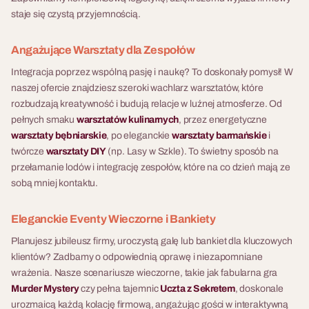
lub przestrzeń biurowa.
teatru i gry, inspirowanego
staje się czystą przyjemnością.
Mobilny system konstrukcji
surrealistycznym światem
Wielki Gatsby – Szalona
Casino Royale – w stylu
przywozimy i montujemy w
„Alicji w Krainie Czarów”. To
Impreza w Klimacie Lat 20
Jamesa Bonda
Angażujące Warsztaty dla Zespołów
wskazanym miejscu.
nie jest kolejna impreza
Na najbardziej wystawne
Casino Royale to impreza
Integracja poprzez wspólną pasję i naukę? To doskonały pomysł! W
tematyczna. To interaktywna
przyjęcie sezonu zaprasza
tematyczna dla firm
naszej ofercie znajdziesz szeroki wachlarz warsztatów, które
przygoda, w której wskazówki
nie kto inny, jak sam Jay
inspirowana przygodami
rozbudzają kreatywność i budują relacje w luźnej atmosferze. Od
przybliżają do wygranej, a
Gatsby! Przenieście się z
agenta 007 — profesjonalne
pełnych smaku
warsztatów kulinarnych
, przez energetyczne
każda decyzja może zmienić
nami do wytwornej rezydencji
mobilne kasyno, strefa
warsztaty bębniarskie
, po eleganckie
warsztaty barmańskie
i
bieg wydarzeń. Zanurzcie się
nowojorskiego milionera,
technologii z goglami VR i
twórcze
warsztaty DIY
(np. Lasy w Szkle). To świetny sposób na
w świecie pełnym zagadek,
gdzie szampan leje się
symulatorem rajdowym,
przełamanie lodów i integrację zespołów, które na co dzień mają ze
zjawiskowych pokazów
strumieniami, a blask złotych
tematyczna scenografia i DJ
sobą mniej kontaktu.
artystycznych i postaci, które
dekoracji miesza się z dymem
miksujący ikoniczne motywy z
na długo pozostaną w Waszej
cygar i rytmem swingu. Wielki
filmów o Bondzie. Wieczór
pamięci.
Eleganckie Eventy Wieczorne i Bankiety
Gatsby Party to wieczór pełen
który przenosi uczestników ze
blichtru, przepychu i
zwykłej sali bankietowej do
Planujesz jubileusz firmy, uroczystą galę lub bankiet dla kluczowych
nieskrępowanej zabawy,
świata luksusu, ryzyka i
klientów? Zadbamy o odpowiednią oprawę i niezapomniane
która na jedną noc przywróci
tajnych operacji. To format
wrażenia. Nasze scenariusze wieczorne, takie jak fabularna gra
do życia złotą erę jazzu. To
premium który wyróżnia się
Murder Mystery
czy pełna tajemnic
Uczta z Sekretem
, doskonale
idealna propozycja dla firm
na tle standardowych
urozmaicą każdą kolację firmową, angażując gości w interaktywną