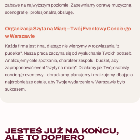
szukających oprawy z
wieczorów kasynowych —
zabawę na najwyższym poziomie. Zapewniamy oprawę muzyczną,
najwyższej półki, gdzie
Casino Royale łączy grę przy
scenografię i profesjonalną obsługę.
elegancja spotyka się z nutą
stolikach z aktywnymi
dekadencji.
wyzwaniami agenta, oprawą
Organizacja Szyta na Miarę – Twój Eventowy Concierge
fotograficzną i pełną
w Warszawie
reżyserią klimatu od
Każda firma jest inna, dlatego nie wierzymy w rozwiązania "z
pierwszej do ostatniej minuty.
pudełka". Nasza praca zaczyna się od wysłuchania Twoich potrzeb.
Uczestnicy nie tylko grają —
Analizujemy cele spotkania, charakter zespołu i budżet, aby
wcielają się w agentów.
zaproponować event "szyty na miarę". Działamy jak Twój osobisty
Fabryka Atrakcji organizuje
concierge eventowy – doradzamy, planujemy i realizujemy, dbając o
Casino Royale kompleksowo
najdrobniejsze detale, aby Twoje wydarzenie w Warszawie było
w całej Polsce — scenografia,
sukcesem.
krupierzy, sprzęt VR, fotograf,
DJ i pełna logistyka na jednej
fakturze. Jako samodzielny
wieczór lub element wyjazdu
integracyjnego z hotelem.
JESTEŚ JUŻ NA KOŃCU,
ALE TO DOPIERO