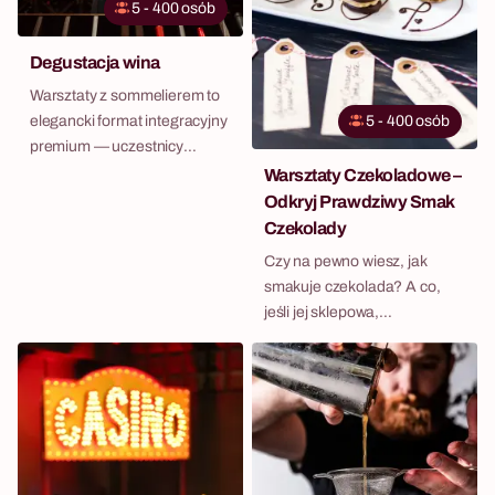
5 - 400 osób
Degustacja wina
Warsztaty z sommelierem to
5 - 400 osób
elegancki format integracyjny
premium — uczestnicy
poznają świat wina pod okiem
Warsztaty Czekoladowe –
profesjonalisty, uczą się
Odkryj Prawdziwy Smak
technik degustacji, czytania
Czekolady
etykiet i zasad łączenia win z
Czy na pewno wiesz, jak
potrawami. To podróż po
smakuje czekolada? A co,
świecie win która łączy
jeśli jej sklepowa,
wyrafinowaną degustację,
powszechnie znana wersja,
praktyczną wiedzę i naturalny
to tylko ułamek prawdziwego
networking w prestiżowej
bogactwa smaków, jakie kryje
atmosferze. Format idealny
w sobie ziarno kakaowca?
dla zespołów ceniących
Zapraszamy na ekskluzywne
kulturę, klientów premium,
warsztaty, które zmienią
partnerów biznesowych lub
wszystko, co myślisz o