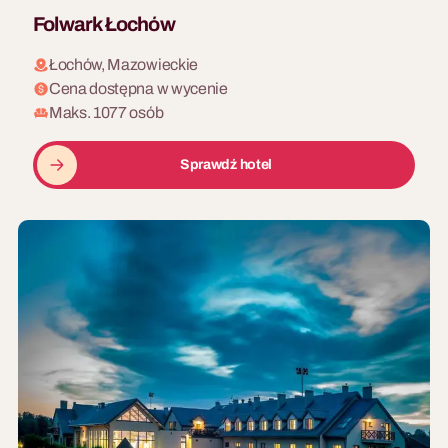
Folwark Łochów
Łochów, Mazowieckie
Cena dostępna w wycenie
Maks. 1077 osób
Sprawdź hotel