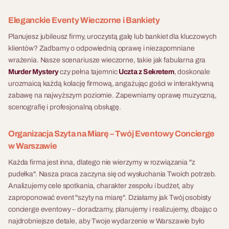
Eleganckie Eventy Wieczorne i Bankiety
Planujesz jubileusz firmy, uroczystą galę lub bankiet dla kluczowych
klientów? Zadbamy o odpowiednią oprawę i niezapomniane
wrażenia. Nasze scenariusze wieczorne, takie jak fabularna gra
Murder Mystery
czy pełna tajemnic
Uczta z Sekretem
, doskonale
urozmaicą każdą kolację firmową, angażując gości w interaktywną
zabawę na najwyższym poziomie. Zapewniamy oprawę muzyczną,
scenografię i profesjonalną obsługę.
Organizacja Szyta na Miarę – Twój Eventowy Concierge
w Warszawie
Każda firma jest inna, dlatego nie wierzymy w rozwiązania "z
pudełka". Nasza praca zaczyna się od wysłuchania Twoich potrzeb.
Analizujemy cele spotkania, charakter zespołu i budżet, aby
zaproponować event "szyty na miarę". Działamy jak Twój osobisty
concierge eventowy – doradzamy, planujemy i realizujemy, dbając o
najdrobniejsze detale, aby Twoje wydarzenie w Warszawie było