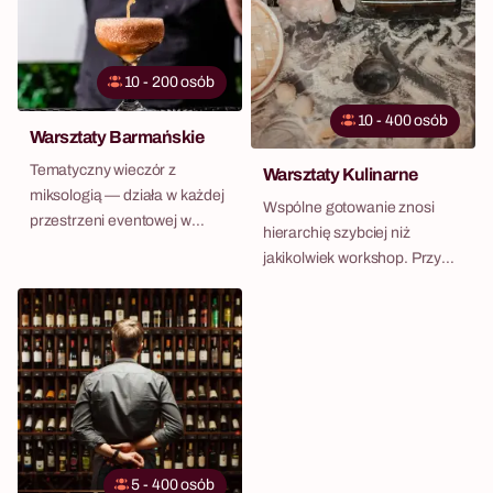
10 - 200 osób
10 - 400 osób
Warsztaty Barmańskie
Tematyczny wieczór z
Warsztaty Kulinarne
miksologią — działa w każdej
Wspólne gotowanie znosi
przestrzeni eventowej w
hierarchię szybciej niż
Warszawie.
jakikolwiek workshop. Przy
desce do krojenia prezes i
stażysta są równi — liczy się
tylko to, czy risotto ma
właściwą konsystencję.
Warsztaty kulinarne dla firm
to format, który angażuje
każdego, nie wymaga
żadnych umiejętności na
5 - 400 osób
wejściu i zawsze kończy się w