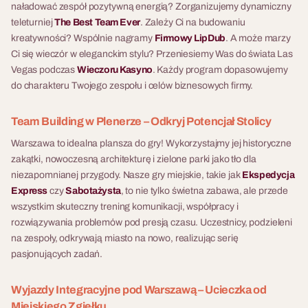
naładować zespół pozytywną energią? Zorganizujemy dynamiczny
teleturniej
The Best Team Ever
. Zależy Ci na budowaniu
kreatywności? Wspólnie nagramy
Firmowy LipDub
. A może marzy
Ci się wieczór w eleganckim stylu? Przeniesiemy Was do świata Las
Vegas podczas
Wieczoru Kasyno
. Każdy program dopasowujemy
do charakteru Twojego zespołu i celów biznesowych firmy.
Team Building w Plenerze – Odkryj Potencjał Stolicy
Warszawa to idealna plansza do gry! Wykorzystajmy jej historyczne
zakątki, nowoczesną architekturę i zielone parki jako tło dla
niezapomnianej przygody. Nasze gry miejskie, takie jak
Ekspedycja
Express
czy
Sabotażysta
, to nie tylko świetna zabawa, ale przede
wszystkim skuteczny trening komunikacji, współpracy i
rozwiązywania problemów pod presją czasu. Uczestnicy, podzieleni
na zespoły, odkrywają miasto na nowo, realizując serię
pasjonujących zadań.
Wyjazdy Integracyjne pod Warszawą – Ucieczka od
Miejskiego Zgiełku