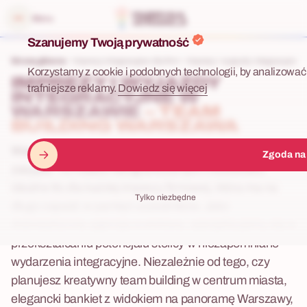
 menu
Menu
Szanujemy Twoją prywatność
Strona główna
Imprezy integracyjne dla firm
Imprezy i wyjazdy integracyjne w
Korzystamy z cookie i podobnych technologii, by analizować 
IMPREZY I WYJAZDY
trafniejsze reklamy.
Dowiedz się więcej
INTEGRACYJNE W
WARSZAWIE
– TEAM
BUILDING WARSZAWA
Warszawa – dynamiczne serce Polski, które nigdy nie
Zgoda na
zasypia. To miasto nieograniczonych możliwości,
idealne tło dla każdej imprezy firmowej, która ma na
Tylko niezbędne
długo zapaść w pamięć uczestników. Jako
doświadczona agencja eventowa, specjalizujemy się w
przekształcaniu potencjału stolicy w niezapomniane
wydarzenia integracyjne. Niezależnie od tego, czy
planujesz kreatywny team building w centrum miasta,
elegancki bankiet z widokiem na panoramę Warszawy,