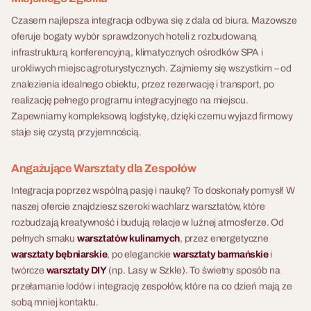
Czasem najlepsza integracja odbywa się z dala od biura. Mazowsze
oferuje bogaty wybór sprawdzonych hoteli z rozbudowaną
infrastrukturą konferencyjną, klimatycznych ośrodków SPA i
urokliwych miejsc agroturystycznych. Zajmiemy się wszystkim – od
znalezienia idealnego obiektu, przez rezerwację i transport, po
realizację pełnego programu integracyjnego na miejscu.
Zapewniamy kompleksową logistykę, dzięki czemu wyjazd firmowy
staje się czystą przyjemnością.
Angażujące Warsztaty dla Zespołów
Integracja poprzez wspólną pasję i naukę? To doskonały pomysł! W
naszej ofercie znajdziesz szeroki wachlarz warsztatów, które
rozbudzają kreatywność i budują relacje w luźnej atmosferze. Od
pełnych smaku
warsztatów kulinarnych
, przez energetyczne
warsztaty bębniarskie
, po eleganckie
warsztaty barmańskie
i
twórcze
warsztaty DIY
(np. Lasy w Szkle). To świetny sposób na
przełamanie lodów i integrację zespołów, które na co dzień mają ze
sobą mniej kontaktu.