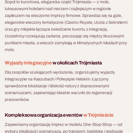
Sopot to kurortowa, elegancka część Trójmiasta — z molo,
luksusowymi hotelami nad morzem i najlepszym w regionie
zapleczem na wieczorne imprezy firmowe. Sprawdza się na gale,
eleganckie wieczory tematyczne (Casino Royale, Uczta z Sekretem)
oraz gry miejskie łączące zwiedzanie kurortu z integracją.
Uczestnicy rozwiązują zadania, poruszając się między kluczowymi
punktami miasta, a wieczór zamykają w klimatycznych lokalach przy
molo.
Wyjazdy integracyjne
w okolicach Trójmiasta
Dla zespołów szukających wyciszenia, organizujemy wyjazdy
integracyjne na Kaszubach i Półwyspie Helskim. Łączymy
sprawdzone lokalizacje i bliskość natury z dopracowanymi
scenariuszami, zapewniając idealne warunki do regeneracji
pracowników.
Kompleksowa organizacja eventów
w Trójmieście
Zapewniamy organizację imprez w modelu One-Stop-Shop — od
wyboru lokalizacji i scenariusza, po transport, logistykę i realizację