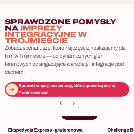
spektakularne odsłonięcie
wspólnego dzieła — pamiątki,
która może na stałe ozdobić
SPRAWDZONE POMYSŁY
NA
IMPREZY
ściany Waszego biura.
INTEGRACYJNE W
TRÓJMIEŚCIE
Zobacz scenariusze, które najczęściej realizujemy dla
firm w Trójmieście — od dynamicznych gier
terenowych po angażujące warsztaty i integracje pod
dachem.
Sprawdź więcej scenariuszy, które sprawdzą się na
Twoim evencie!
20
-
500
osób
Ekspedycja Express - gra terenowa
Challenge B