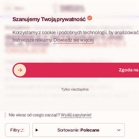
 menu
Menu
Szanujemy Twoją prywatność
Strona główna
Imprezy integracyjne dla firm
Imprezy integracyjne dla firm – Tr
Korzystamy z cookie i podobnych technologii, by analizować 
IMPREZY INTEGRACYJNE
trafniejsze reklamy.
Dowiedz się więcej
DLA FIRM –
TRÓJMIASTO I
OKOLICE
Organizujemy imprezy integracyjne dla firm w
Trójmieście — od pomysłu, przez wybór lokalizacji, aż
Zgoda na
po kompleksową realizację wydarzenia.
Dopasowujemy scenariusz do zespołu, celu i
Tylko niezbędne
charakteru eventu, tworząc wydarzenia, które realnie
angażują uczestników.
Nie wiesz od czego zacząć?
Wyślij zapytanie!
Filtry
Sortowanie:
Polecane