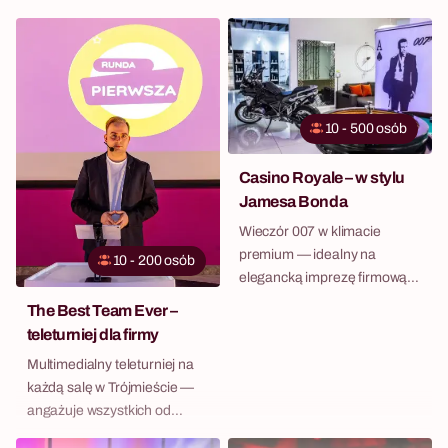
Trójmieście.
10 - 500 osób
Casino Royale – w stylu
Jamesa Bonda
Wieczór 007 w klimacie
premium — idealny na
10 - 200 osób
elegancką imprezę firmową w
Sopocie lub Gdańsku.
The Best Team Ever –
teleturniej dla firmy
Multimedialny teleturniej na
każdą salę w Trójmieście —
angażuje wszystkich od
pierwszej sekundy.