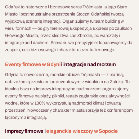
Gdańsk to historyczne i biznesowe serce Trójmiasta, a jego Stare
Miasto i postindustrialne przestrzenie Stoczni Gdańskiej tworzą
wyjątkową scenerię integracji. Organizujemy tu team building w
wielu formach — od gry terenowej Ekspedycja Express po zaułkach
Głównego Miasta, przez śledztwa Las Zbrodni, po warsztaty i
integracje pod dachem. Scenariusze precyzyjnie dopasowujemy do
zespołu, celu biznesowego i charakteru eventu firmowego.
Eventy firmowe w Gdyni
i integracje nad morzem
Gdynia to nowoczesne, morskie oblicze Trójmiasta — z mariną,
nabrzeżem i przestrzeniami eventowymi z widokiem na Zatokę. To
idealna baza na imprezy integracyjne nad morzem: organizujemy
eventy firmowe na plaży, pikniki, regaty żeglarskie oraz aktywności
wodne, które w 100% wykorzystują nadmorski klimat i otwartą
przestrzeń. Nowoczesny charakter miasta sprzyja też konferencjom
łączonym z integracją.
Imprezy firmowe i
eleganckie wieczory w Sopocie