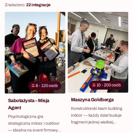
Znaleziono
22 integracje
10 - 200 osób
8 - 120 osób
Maszyna Goldberga
Sabotażysta – Misja
Agent
Konstruktorski team building
indoor — każdy dział buduje
Psychologiczna gra
fragment jednej wielkiej
strategiczna indoor i outdoor
maszyny.
— idealna na event firmowy w