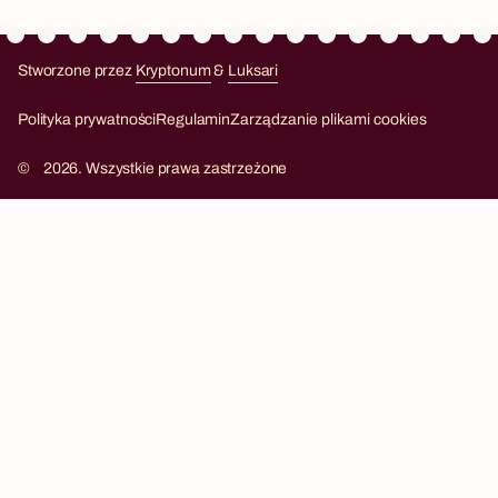
Stworzone przez
Kryptonum
&
Luksari
Kryptonum
Luksari
Polityka prywatności
Regulamin
Zarządzanie plikami cookies
©
2026. Wszystkie prawa zastrzeżone