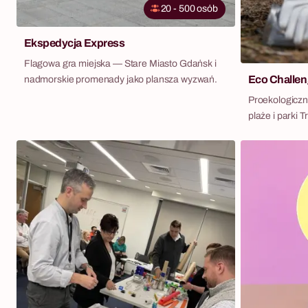
20 - 500 osób
Ekspedycja Express
Flagowa gra miejska — Stare Miasto Gdańsk i
Eco Challe
nadmorskie promenady jako plansza wyzwań.
Proekologicz
plaże i parki 