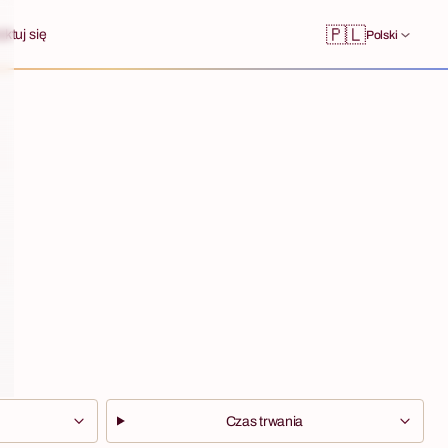
🇵🇱
ktuj się
Polski
Czas trwania