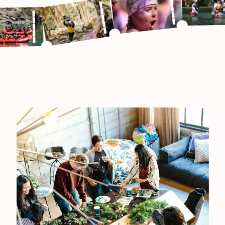
Murder Mystery
Kto popełnił zbrodnię? Rozwiążci
morderstwa w klimatycznej, integr
5 - 400 osób
śledczej. Murder Mystery to angażująca gra
scenariuszowa z kryminalnym twi
zekoladowe – Odkryj
Przesłuchania, zagadki, podpowied
Smak Czekolady
animowane sceny z epoki – idealn
wiesz, jak smakuje czekolada? A
na imprezy firmowe i integrację ze
sklepowa, powszechnie znana
zupełnie nowym wydaniu!
lko ułamek prawdziwego bogactwa
 kryje w sobie ziarno kakaowca?
 ekskluzywne warsztaty, które
ko, co myślisz o czekoladzie. To
odróż do świata rzemieślniczych