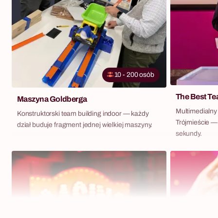
10 - 200 osób
The Best Tea
Maszyna Goldberga
Multimedialny 
Konstruktorski team building indoor — każdy
Trójmieście —
dział buduje fragment jednej wielkiej maszyny.
sekundy.