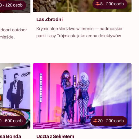
8 - 200 osób
8 - 120 osób
Las Zbrodni
Kryminalne śledztwo w terenie — nadmorskie
ndoor i outdoor
parki i lasy Trójmiasta jako arena detektywów.
mieście.
0 - 500 osób
30 - 200 osób
esa Bonda
Uczta z Sekretem