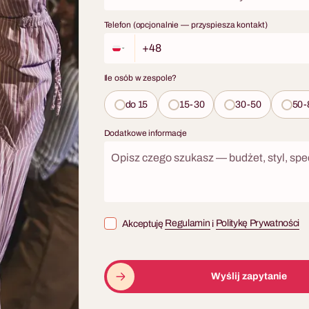
ale w połowie gry następuje nieo
o filmu. Zwycięzcami nie będą
zwrot: aby wygrać, rywale muszą po
 szczęściarze. O triumfie
Telefon (opcjonalnie — przyspiesza kontakt)
To jeden z niewielu formatów któr
yt, nieszablonowe myślenie i
evencie dostarcza zarówno rywaliza
unikacja w zespole.
niespodziewanego momentu wsp
Ile osób w zespole?
działania — i robi to bez żadnego
który mówi "teraz współpracujcie"
do 15
15-30
30-50
50-
go jako samodzielny program lub 
kompleksowego wyjazdu integrac
Dodatkowe informacje
hotelem, transportem i pełną logis
Akceptuję
Regulamin
i
Politykę Prywatności
Wyślij zapytanie