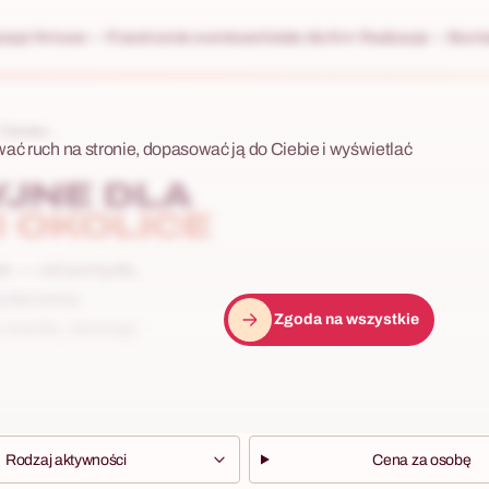
racje firmowe
Przestrzenie eventowe
Hotele dla firm
Realizacje
Skonta
Trójmias...
wać ruch na stronie, dopasować ją do Ciebie i wyświetlać
YJNE DLA
I OKOLICE
cie — od pomysłu,
ydarzenia.
Zgoda na wszystkie
 eventu, tworząc
Rodzaj aktywności
Cena za osobę