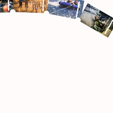
8 - 500 osób
e zagadkę
5 - 200 osób
acyjnej grze
Art & Wine
stem.
Art & Wine (znane też jako Paint & Sip) to
zi i
warsztaty malarskie dla firm łączące malowanie
a propozycja
obrazów z degustacją wina — elegancki,
społu w
relaksujący format który nie wymaga żadnych
umiejętności artystycznych i kończy się czymś
namacalnym: każdy uczestnik wychodzi z
własnoręcznie namalowanym płótnem.
Doświadczeni instruktorzy prowadzą
uczestników krok po kroku — od pierwszego