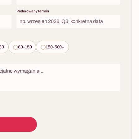
czekiwany
risotto ma właściwą konsystencję. Warsztaty
łączyć siły.
Preferowany termin
kulinarne dla firm to format, który angażuje
y w jednym
każdego, nie wymaga żadnych umiejętności na
cji jak i
wejściu i zawsze kończy się w najlepszy możliwy
ólnego
sposób — wspólną kolacją z własnoręcznie
 moderatora
przygotowanych dań.
. Organizujemy
80
80-150
150-500+
element
yjnego z
10 - 500 osób
tyką.
Wielki Gatsby – Szalona Impreza w
Klimacie Lat 20
Na najbardziej wystawne przyjęcie sezonu
zaprasza nie kto inny, jak sam Jay Gatsby!
Przenieście się z nami do wytwornej rezydencji
nowojorskiego milionera, gdzie szampan leje się
strumieniami, a blask złotych dekoracji miesza
się z dymem cygar i rytmem swingu. Wielki