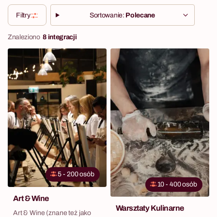
Filtry
Sortowanie:
Polecane
Znaleziono
8 integracji
5 - 200 osób
10 - 400 osób
Art & Wine
Warsztaty Kulinarne
Art & Wine (znane też jako