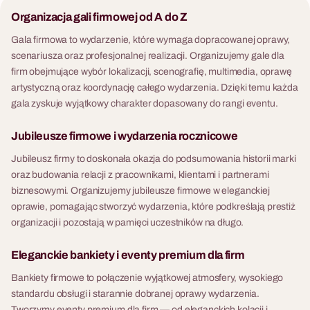
Organizacja gali firmowej od A do Z
Gala firmowa to wydarzenie, które wymaga dopracowanej oprawy,
scenariusza oraz profesjonalnej realizacji. Organizujemy gale dla
firm obejmujące wybór lokalizacji, scenografię, multimedia, oprawę
artystyczną oraz koordynację całego wydarzenia. Dzięki temu każda
gala zyskuje wyjątkowy charakter dopasowany do rangi eventu.
Jubileusze firmowe i wydarzenia rocznicowe
Jubileusz firmy to doskonała okazja do podsumowania historii marki
oraz budowania relacji z pracownikami, klientami i partnerami
biznesowymi. Organizujemy jubileusze firmowe w eleganckiej
oprawie, pomagając stworzyć wydarzenia, które podkreślają prestiż
organizacji i pozostają w pamięci uczestników na długo.
Eleganckie bankiety i eventy premium dla firm
Bankiety firmowe to połączenie wyjątkowej atmosfery, wysokiego
standardu obsługi i starannie dobranej oprawy wydarzenia.
Tworzymy eventy premium dla firm — od eleganckich kolacji i