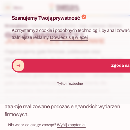
 menu
Menu
Szanujemy Twoją prywatność
Strona główna
Imprezy integracyjne dla firm
Gale, Jubileusze i Bankiety
Korzystamy z cookie i podobnych technologii, by analizować 
GALE, BANKIETY I
trafniejsze reklamy.
Dowiedz się więcej
JUBILEUSZE FIRMOWE
Organizujemy gale firmowe, jubileusze oraz
eleganckie bankiety dla firm w całej Polsce. Tworzymy
Zgoda na
wydarzenia premium dopasowane do charakteru
marki, liczby gości i rangi wydarzenia — od wieczorów
gala i jubileuszy firmy po prestiżowe eventy dla
Tylko niezbędne
pracowników, klientów i partnerów biznesowych.
Poniżej znajdziesz przykładowe scenariusze oraz
atrakcje realizowane podczas eleganckich wydarzeń
firmowych.
Nie wiesz od czego zacząć?
Wyślij zapytanie!