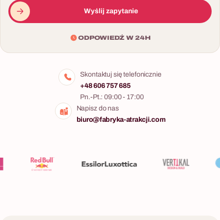
przepisami trafia do każdego
Wyślij zapytanie
po zakończeniu. Warsztaty
dostępne są w wariancie
ODPOWIEDŹ W 24H
alkoholowym i
bezalkoholowym (mocktails)
— co pozwala dopasować je
Skontaktuj się telefonicznie
do każdej grupy bez
+48 606 757 685
wyjątków.
Pn.-Pt.: 09:00 - 17:00
Napisz do nas
biuro@fabryka-atrakcji.com